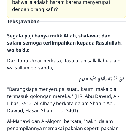
bahwa ia adalah haram karena menyerupai
dengan orang kafir?
Teks Jawaban
Segala puji hanya milik Allah, shalawat dan
salam semoga terlimpahkan kepada Rasulullah,
wa ba'du:
Dari Ibnu Umar berkata, Rasulullah sallallahu alaihi
wa sallam bersabda,
مَنْ تَشَبَّهَ بِقَوْمٍ فَهُوَ مِنْهُمْ
"Barangsiapa menyerupai suatu kaum, maka dia
termasuk golongan mereka." (HR. Abu Dawud, Al-
Libas, 3512. Al-Albany berkata dalam Shahih Abu
Dawud, Hasan Shahih no. 3401)
Al-Manawi dan Al-Alqomi berkata, "Yakni dalam
penampilannya memakai pakaian seperti pakaian