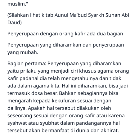
muslim."
(Silahkan lihat kitab Aunul Ma’bud Syarkh Sunan Abi
Jawaban no. 110845
Daud)
menyelamatkan pernikahan.
Penyerupaan dengan orang kafir ada dua bagian
Penyerupaan yang diharamkan dan penyerupaan
Bantu kami dalam memberikan jawaban untuk umat
yang mubah.
Rasulullah ﷺ bersabda
Bagian pertama: Penyerupaan yang diharamkan
"Siapa yang menunjukkan suatu kebaikan,
yaitu prilaku yang menjadi ciri khusus agama orang
meka dia akan mendapatkan pahala yang
kafir padahal dia telah mengetahuinya dan tidak
sama dengan orang yang melakukannya"
ada dalam agama kita. Hal ini diharamkan, bisa jadi
MUSLIM, 1893
termasuk dosa besar. Bahkan sebagiannya bisa
mengarah kepada kekufuran sesuai dengan
dalilnya. Apakah hal tersebut dilakukan oleh
Saham
seseorang sesuai dengan orang kafir atau karena
syahwat atau syubhat dalam pandangannya hal
tersebut akan bermanfaat di dunia dan akhirat.