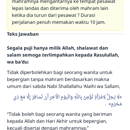
mahramnya mengantarnya ke tempat pesawat
lepas landas dan diterima oleh mahram lain
ketika dia turun dari pesawat ? Durasi
perjalanan penuh memakan waktu 10 jam.
Teks Jawaban
Segala puji hanya milik Allah, shalawat dan
salam semoga terlimpahkan kepada Rasulullah,
wa ba'du:
Tidak diperbolehkan bagi seorang wanita untuk
bepergian tanpa mahram berdasarkan makna
umum dari sabda Nabi
Shallallahu ‘Alaihi wa Sallam
,
لَا يَحِلُّ لِامْرَأَةٍ تُؤْمِنُ بِاللَّهِ وَالْيَوْمِ الْآخِرِ أَنْ تُسَافِرَ إِلَّا مَعَ ذِي
.
مَحْرَمٍ
“Tidak boleh bagi seorang wanita yang beriman
kepada Allah dan Hari Akhir untuk bepergian,
kecuali disertai dengan mahramnya.”