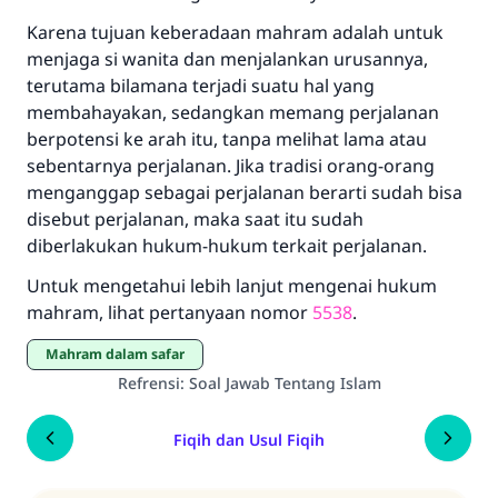
Karena tujuan keberadaan mahram adalah untuk
menjaga si wanita dan menjalankan urusannya,
terutama bilamana terjadi suatu hal yang
Jawaban no. 110845
membahayakan, sedangkan memang perjalanan
menyelamatkan pernikahan.
berpotensi ke arah itu, tanpa melihat lama atau
sebentarnya perjalanan. Jika tradisi orang-orang
Bantu kami dalam memberikan jawaban untuk umat
menganggap sebagai perjalanan berarti sudah bisa
Rasulullah ﷺ bersabda
disebut perjalanan, maka saat itu sudah
"Siapa yang menunjukkan suatu kebaikan,
diberlakukan hukum-hukum terkait perjalanan.
meka dia akan mendapatkan pahala yang
Untuk mengetahui lebih lanjut mengenai hukum
sama dengan orang yang melakukannya"
mahram, lihat pertanyaan nomor
5538
.
MUSLIM, 1893
Mahram dalam safar
Refrensi
:
Soal Jawab Tentang Islam
Saham
Fiqih dan Usul Fiqih