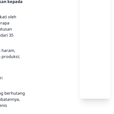
hkan kepada
ati oleh
erapa
utusan
dari 35
 haram,
 produksi;
ri
ng berhutang
mbatannya,
enis