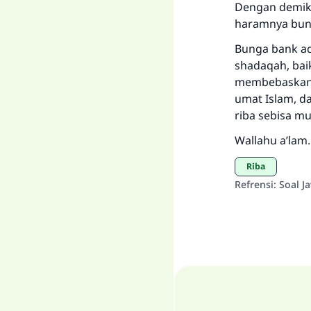
Dengan demiki
haramnya bun
Bunga bank ad
shadaqah, baik
membebaskan 
umat Islam, 
riba sebisa m
Wallahu a’lam.
Riba
Refrensi
:
Soal J