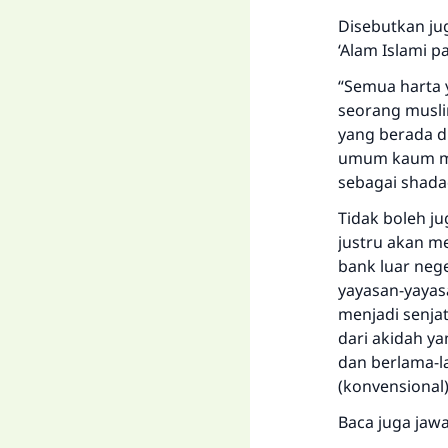
Disebutkan ju
‘Alam Islami p
“Semua harta 
seorang musli
yang berada d
umum kaum musl
sebagai shada
Tidak boleh j
justru akan m
bank luar neg
yayasan-yayas
menjadi senja
dari akidah y
dan berlama-l
(konvensional)
Baca juga jaw