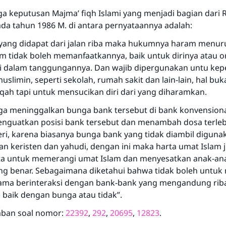
pernikahan.
ga keputusan Majma’ fiqh Islami yang menjadi bagian dari 
ada tahun 1986 M. di antara pernyataannya adalah:
Bantu kami dalam memberikan jawaban untuk umat
yang didapat dari jalan riba maka hukumnya haram menurut
m tidak boleh memanfaatkannya, baik untuk dirinya atau 
Rasulullah ﷺ bersabda
"Siapa yang menunjukkan suatu kebaikan, meka dia akan
i dalam tanggungannya. Dan wajib dipergunakan untu kep
mendapatkan pahala yang sama dengan orang yang
imin, seperti sekolah, rumah sakit dan lain-lain, hal buka
melakukannya"
qah tapi untuk mensucikan diri dari yang diharamkan.
MUSLIM, 1893
uga meninggalkan bunga bank tersebut di bank konvensiona
enguatkan posisi bank tersebut dan menambah dosa terleb
eri, karena biasanya bunga bank yang tidak diambil diguna
Saham
an keristen dan yahudi, dengan ini maka harta umat Islam 
ta untuk memerangi umat Islam dan menyesatkan anak-an
ang benar. Sebagaimana diketahui bahwa tidak boleh untu
ama berinteraksi dengan bank-bank yang mengandung rib
 baik dengan bunga atau tidak”.
aban soal nomor:
22392
,
292
,
20695
,
12823
.