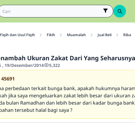
Fiqih dan Usul Fiqih
Fikih
Muamalah
Jual Beli
Riba
nambah Ukuran Zakat Dari Yang Seharusny
6 , 19/Desember/2014
5,322
45691
a perbedaan terkait bunga bank, apakah hukumnya haram 
kah jika saya mengeluarkan zakat lebih besar dari ukuran z
da bulan Ramadhan dan lebih besar dari kadar bunga bank
ahan tersebut halal bagi saya ?