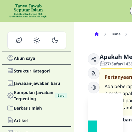
Tema
Apakah Me
Akun saya
27/Safar/143
Struktur Kategori
Pertanyaan
Jawaban-jawaban baru
Ada beberap
Kumpulan Jawaban
?, maka apa
Baru
Terpenting
personal pa
apakah tamb
Berkas Ilmiah
Teks Jawaban
Artikel