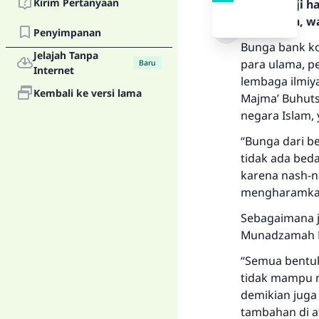
Kirim Pertanyaan
Segala puji 
Rasulullah, w
Penyimpanan
Bunga bank ko
Jelajah Tanpa
para ulama, p
Baru
Internet
lembaga ilmiy
Kembali ke versi lama
Majma’ Buhuts 
negara Islam, 
“Bunga dari 
tidak ada bed
karena nash-n
mengharamkan 
Sebagaimana j
Munadzamah M
“Semua bentu
tidak mampu m
demikian juga
tambahan di a