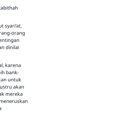
Rabithah
 syari’at,
orang-orang
entingan
n dinilai
l, karena
ih bank-
kan untuk
justru akan
ak mereka
k meneruskan
a