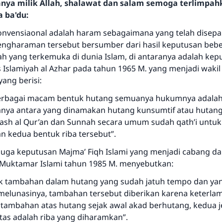
hanya milik Allah, shalawat dan salam semoga terlimpa
a ba'du:
nvensiaonal adalah haram sebagaimana yang telah disepak
engharaman tersebut bersumber dari hasil keputusan beb
ah yang terkemuka di dunia Islam, di antaranya adalah kep
Islamiyah al Azhar pada tahun 1965 M. yang menjadi wakil 
yang berisi:
berbagai macam bentuk hutang semuanya hukumnya adalah
anya antara yang dinamakan hutang kunsumtif atau hutang
ash al Qur’an dan Sunnah secara umum sudah qath’i untuk
kedua bentuk riba tersebut”.
uga keputusan Majma’ Fiqh Islami yang menjadi cabang da
uktamar Islami tahun 1985 M. menyebutkan:
k tambahan dalam hutang yang sudah jatuh tempo dan ya
elunasinya, tambahan tersebut diberikan karena keterla
 tambahan atas hutang sejak awal akad berhutang, kedua j
Jawaban no. 110845 menyelamatkan
tas adalah riba yang diharamkan”.