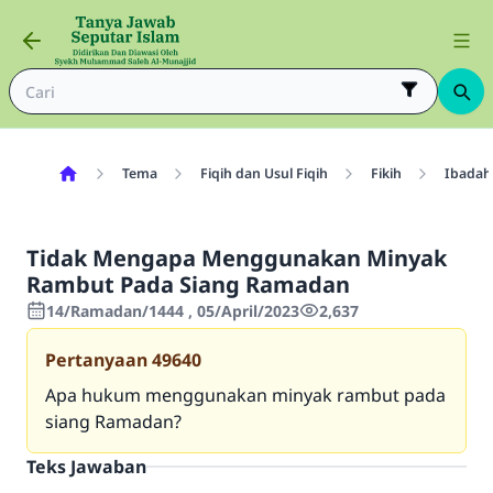
Tema
Fiqih dan Usul Fiqih
Fikih
Ibadah
Tidak Mengapa Menggunakan Minyak
Rambut Pada Siang Ramadan
14/Ramadan/1444 , 05/April/2023
2,637
Pertanyaan
49640
Apa hukum menggunakan minyak rambut pada
siang Ramadan?
Teks Jawaban