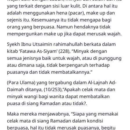
yang terkait dengan sisi luar kulit. Di antara hal itu
adalah menggunakan hena (pacar), make up dan
sejenis itu. Kesemuanya itu tidak mengapa bagi
Jawaban no. 110845
orang yang berpuasa. Namun hendaknya tidak
mempergunkan make up jika dapat merusak wajah.
menyelamatkan pernikahan.
Syekh Ibnu Utsaimin rahimahullah berkata dalam
Bantu kami dalam memberikan jawaban untuk umat
kitab ‘Fatawa As-Siyam’ (228), “Minyak dengan
semua jenisnya baik untuk wajah, atau di punggung
Rasulullah ﷺ bersabda
atau dimana saja, tidak berpengaruh terhadap
"Siapa yang menunjukkan suatu kebaikan,
meka dia akan mendapatkan pahala yang
puasanya dan tidak membatalkannya.”
sama dengan orang yang melakukannya"
(Para Ulama) yang tergabung dalam Al-Lajnah Ad-
MUSLIM, 1893
Daimah ditanya, (10/253),”Apakah celak mata dan
minyak wangi bagi wanita dapat membatalkan
puasa di siang Ramadan atau tidak?.
Saham
Maka mereka menjawabnya, “Siapa yang memakai
celak mata di siang Ramadan dalam kondisi
berpuasa, hal itu tidak merusak puasanya, begitu