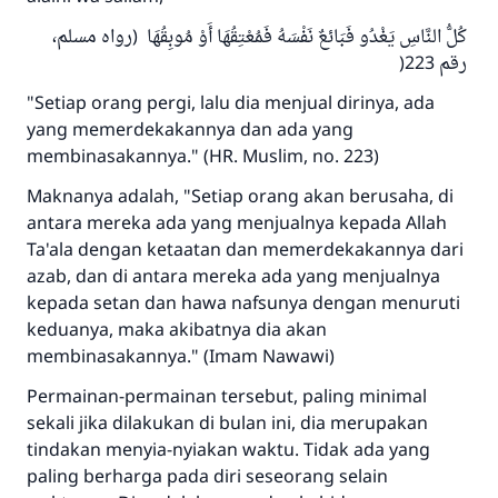
كُلُّ النَّاسِ يَغْدُو فَبَائعٌ نَفْسَهُ فَمُعْتِقُهَا أَوْ مُوبِقُهَا (رواه مسلم،
رقم 223(
Jawaban no. 110845
"Setiap orang pergi, lalu dia menjual dirinya, ada
menyelamatkan pernikahan.
yang memerdekakannya dan ada yang
membinasakannya." (HR. Muslim, no. 223)
Bantu kami dalam memberikan jawaban untuk umat
Maknanya adalah, "Setiap orang akan berusaha, di
Rasulullah ﷺ bersabda
antara mereka ada yang menjualnya kepada Allah
"Siapa yang menunjukkan suatu kebaikan,
Ta'ala dengan ketaatan dan memerdekakannya dari
meka dia akan mendapatkan pahala yang
azab, dan di antara mereka ada yang menjualnya
sama dengan orang yang melakukannya"
kepada setan dan hawa nafsunya dengan menuruti
MUSLIM, 1893
keduanya, maka akibatnya dia akan
membinasakannya." (Imam Nawawi)
Permainan-permainan tersebut, paling minimal
Saham
sekali jika dilakukan di bulan ini, dia merupakan
tindakan menyia-nyiakan waktu. Tidak ada yang
paling berharga pada diri seseorang selain