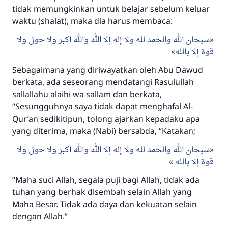
tidak memungkinkan untuk belajar sebelum keluar
waktu (shalat), maka dia harus membaca:
سبحان الله والحمد لله ولا إله إلا الله والله أكبر ولا حول ولا
قوة إلا بالله
Sebagaimana yang diriwayatkan oleh Abu Dawud
berkata, ada seseorang mendatangi Rasulullah
sallallahu alaihi wa sallam dan berkata,
“Sesungguhnya saya tidak dapat menghafal Al-
Qur’an sedikitipun, tolong ajarkan kepadaku apa
yang diterima, maka (Nabi) bersabda, “Katakan;
سبحان الله والحمد لله ولا إله إلا الله والله أكبر ولا حول ولا
Jawaban no. 110845
قوة إلا بالله
menyelamatkan pernikahan.
“Maha suci Allah, segala puji bagi Allah, tidak ada
tuhan yang berhak disembah selain Allah yang
Bantu kami dalam memberikan jawaban untuk umat
Maha Besar. Tidak ada daya dan kekuatan selain
Rasulullah ﷺ bersabda
dengan Allah.”
"Siapa yang menunjukkan suatu kebaikan,