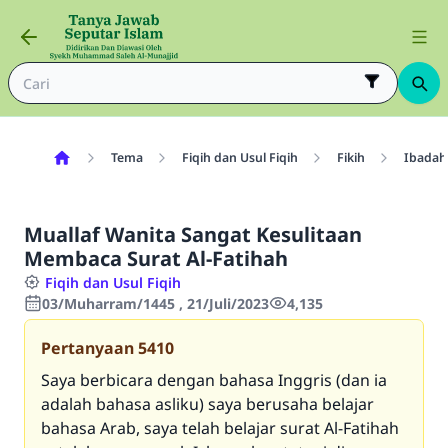
Tema
Fiqih dan Usul Fiqih
Fikih
Ibadah
Muallaf Wanita Sangat Kesulitaan
Membaca Surat Al-Fatihah
Fiqih dan Usul Fiqih
03/Muharram/1445 , 21/Juli/2023
4,135
Pertanyaan
5410
Saya berbicara dengan bahasa Inggris (dan ia
adalah bahasa asliku) saya berusaha belajar
bahasa Arab, saya telah belajar surat Al-Fatihah