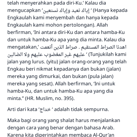
telah menyerahkan pada diri-Ku.’ Kalau dia
mengucapkan ‘
إياك نعبد وإياك نستعين
‘ (Hanya kepada
Engkaulah kami menyembah dan hanya kepada
Engkaulah kami mohon pertolongan). Allah
berfirman, ‘Ini antara diri-Ku dan antara hamba-Ku
dan untuk hamba-Ku apa yang dia minta. Kalau dia
mengatakan,’
اهدنا الصراط المستقيم . صراط الذين أنعمت
عليهم غير المغضوب عليهم ولا الضالين
‘ (Tunjukilah kami
jalan yang lurus. (yitu) jalan orang-orang yang telah
Engkau beri nikmat kepadanya dan bukan (jalan)
mereka yang dimurkai, dan bukan (pula jalan)
mereka yang sesat). Allah berfirman, ‘Ini untuk
hamba-Ku, dan untuk hamba-Ku apa yang dia
minta.” (HR. Muslim, no. 395).
Arti dari kata ‘
خداج
‘ adalah tidak sempurna.
Maka bagi orang yang shalat harus menjalankan
dengan cara yang benar dengan bahasa Arab.
Karena kita diperintahkan membaca Al-Qur’an