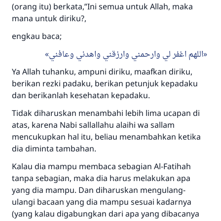
meka dia akan mendapatkan pahala yang
(orang itu) berkata,”Ini semua untuk Allah, maka
sama dengan orang yang melakukannya"
mana untuk diriku?,
MUSLIM, 1893
engkau baca;
اللهم اغفر لي وارحمني وارزقني واهدني وعافني
Saham
Ya Allah tuhanku, ampuni diriku, maafkan diriku,
berikan rezki padaku, berikan petunjuk kepadaku
dan berikanlah kesehatan kepadaku.
Tidak diharuskan menambahi lebih lima ucapan di
atas, karena Nabi sallallahu alaihi wa sallam
mencukupkan hal itu, beliau menambahkan ketika
dia diminta tambahan.
Kalau dia mampu membaca sebagian Al-Fatihah
tanpa sebagian, maka dia harus melakukan apa
yang dia mampu. Dan diharuskan mengulang-
ulangi bacaan yang dia mampu sesuai kadarnya
(yang kalau digabungkan dari apa yang dibacanya