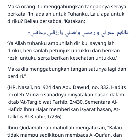
Maka orang itu menggabungkan tangannya seraya
berkata, ‘Ini adalah untuk Tuhanku. Lalu apa untuk
diriku? Beliau bersabda, ‘Katakan;
اللهم اغفر لي وارحمني واهدني وارزقني وعافني
‘Ya Allah tuhanku ampunilah diriku, sayangilah
diriku, berikanlah petunjuk untukku dan berikan
rezki untuku serta berikan kesehatan untukku.’
Maka dia menggabungkan tangan satunya lagi dan
berdiri.”
(HR. Nasa’i, no. 924 dan Abu Dawud, no. 832. Hadits
ini oleh Munziri sanadnya dinyatakan hasan dalam
kitab ‘At-Targib wat Tarhib, 2/430. Sementara Al-
Hafidz Ibnu Hajar memberikan isyarat hasan, At-
Talkhis Al-Khabir, 1/236).
Ibnu Qudamah rahimahullah mengatakan, “Kalau
tidak mampu sedikitpun membaca Al-Qur’an, dan