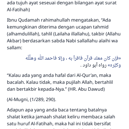
ada tujuh ayat seseuai dengan bilangan ayat surat
Al-Fatihah)
Ibnu Qudamah rahimahullah mengatakan, “Ada
kemungkinan diterima dengan ucapan tahmid
(alhamdulillah), tahlil (Lailaha illallahu), takbir (Allahu
Akbar) berdasarkan sabda Nabi sallallahu alaihi wa
sallam:
فإن كان معك قرآن فاقرأ به ، وإلا فاحمد الله وهلِّلْه
وكبِّره
رواه أبو داود .
“Kalau ada yang anda hafal dari Al-Qur’an, maka
bacalah. Kalau tidak, maka pujilah Allah, bertahlil
dan bertakbir kepada-Nya.” (HR. Abu Dawud)
(Al-Mugni, (1/289, 290).
Adapun apa yang anda baca tentang batalnya
shalat ketika jamaah shalat keliru membaca salah
satu huruf Al-Fatihah, maka hal ini tidak bersifat