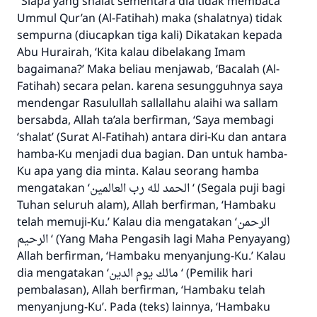
“Siapa yang shalat sementara dia tidak membaca
Ummul Qur’an (Al-Fatihah) maka (shalatnya) tidak
sempurna (diucapkan tiga kali) Dikatakan kepada
Abu Hurairah, ‘Kita kalau dibelakang Imam
bagaimana?’ Maka beliau menjawab, ‘Bacalah (Al-
Fatihah) secara pelan. karena sesungguhnya saya
mendengar Rasulullah sallallahu alaihi wa sallam
bersabda, Allah ta’ala berfirman, ‘Saya membagi
‘shalat’ (Surat Al-Fatihah) antara diri-Ku dan antara
hamba-Ku menjadi dua bagian. Dan untuk hamba-
Ku apa yang dia minta. Kalau seorang hamba
mengatakan ‘
الحمد لله رب العالمين
‘ (Segala puji bagi
Tuhan seluruh alam), Allah berfirman, ‘Hambaku
telah memuji-Ku.’ Kalau dia mengatakan ‘
الرحمن
الرحيم
‘ (Yang Maha Pengasih lagi Maha Penyayang)
Allah berfirman, ‘Hambaku menyanjung-Ku.’ Kalau
dia mengatakan ‘
مالك يوم الدين
‘ (Pemilik hari
pembalasan), Allah berfirman, ‘Hambaku telah
menyanjung-Ku’. Pada (teks) lainnya, ‘Hambaku