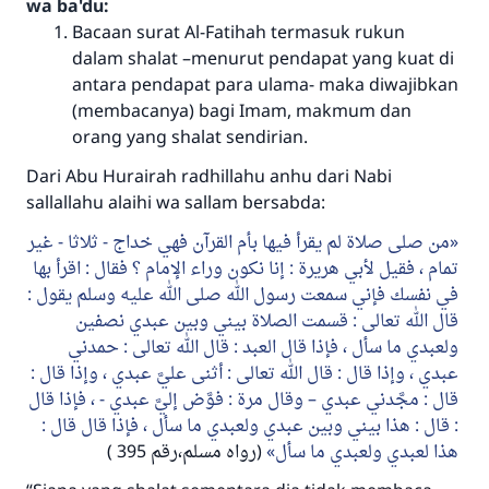
wa ba'du:
Bacaan surat Al-Fatihah termasuk rukun
dalam shalat –menurut pendapat yang kuat di
antara pendapat para ulama- maka diwajibkan
(membacanya) bagi Imam, makmum dan
orang yang shalat sendirian.
Dari Abu Hurairah radhillahu anhu dari Nabi
sallallahu alaihi wa sallam bersabda:
من صلى صلاة لم يقرأ فيها بأم القرآن فهي خداج - ثلاثا - غير
تمام ، فقيل لأبي هريرة : إنا نكون وراء الإمام ؟ فقال : اقرأ بها
في نفسك فإني سمعت رسول الله صلى الله عليه وسلم يقول :
قال الله تعالى : قسمت الصلاة بيني وبين عبدي نصفين
ولعبدي ما سأل ، فإذا قال العبد : قال الله تعالى : حمدني
عبدي ، وإذا قال : قال الله تعالى : أثنى عليَّ عبدي ، وإذا قال :
قال : مجَّدني عبدي – وقال مرة : فوَّض إليَّ عبدي - ، فإذا قال
: قال : هذا بيني وبين عبدي ولعبدي ما سأل ، فإذا قال قال :
هذا لعبدي ولعبدي ما سأل
(رواه مسلم،رقم 395 )