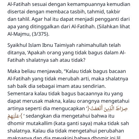
Al-Fatihah sesuai dengan kemampuannya kemudian
disertai dengan membaca tasbih, tahmid, takbir
dan tahlil. Agar hal itu dapat menjadi pengganti dari
apa yang ditinggalkan dari Al-Fatihah. (Silahkan lihat
Al-Majmu, (3/375).
Syaikhul Islam Ibnu Taimiyah rahimahullah telah
ditanya, ‘Apakah orang yang tidak bagus dalam Al-
Fatihah shalatnya sah atau tidak?
Maka beliau menjawab, “Kalau tidak bagus bacaan
Al-Fatihah yang tidak merubah arti, maka shalatnya
sah baik dia sebagai imam atau sendirian.
Sementara kalau tidak bagus bacaannya itu yang
dapat merusak makna, kalau orangnya mengetahui
artinya seperti dia mengucapkan ‘
صِرَاطَ الَّذِينَ أَنْعَمْتُ
عَلَيْهِمْ
‘ sedangkan dia mengetahui bahwa itu
dhomir mutakallim (kata ganti saya) maka tidak sah
shalatnya. Kalau dia tidak mengetahui perubahan
maknanya dan dia meyakini bahwa dhomir ini lil