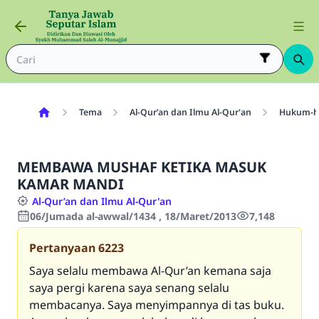
Tema
Al-Qur’an dan Ilmu Al-Qur'an
Hukum-hu
MEMBAWA MUSHAF KETIKA MASUK
KAMAR MANDI
Al-Qur’an dan Ilmu Al-Qur'an
06/Jumada al-awwal/1434 , 18/Maret/2013
7,148
Pertanyaan
6223
Saya selalu membawa Al-Qur’an kemana saja
saya pergi karena saya senang selalu
membacanya. Saya menyimpannya di tas buku.