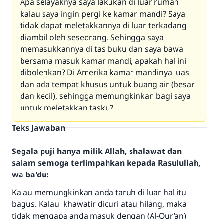
Apa selayaknya saya lakukan di luar rumah
kalau saya ingin pergi ke kamar mandi? Saya
tidak dapat meletakkannya di luar terkadang
diambil oleh seseorang. Sehingga saya
memasukkannya di tas buku dan saya bawa
bersama masuk kamar mandi, apakah hal ini
dibolehkan? Di Amerika kamar mandinya luas
dan ada tempat khusus untuk buang air (besar
dan kecil), sehingga memungkinkan bagi saya
untuk meletakkan tasku?
Teks Jawaban
Segala puji hanya milik Allah, shalawat dan
Jawaban no. 110845
salam semoga terlimpahkan kepada Rasulullah,
wa ba'du:
menyelamatkan pernikahan.
Kalau memungkinkan anda taruh di luar hal itu
Bantu kami dalam memberikan jawaban untuk umat
bagus. Kalau khawatir dicuri atau hilang, maka
tidak mengapa anda masuk dengan (Al-Qur’an)