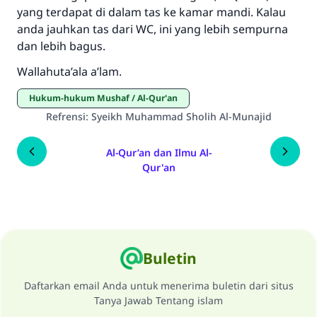
Rasulullah ﷺ bersabda
yang terdapat di dalam tas ke kamar mandi. Kalau
"Siapa yang menunjukkan suatu kebaikan,
anda jauhkan tas dari WC, ini yang lebih sempurna
meka dia akan mendapatkan pahala yang
dan lebih bagus.
sama dengan orang yang melakukannya"
Wallahuta’ala a’lam.
MUSLIM, 1893
Hukum-hukum Mushaf / Al-Qur'an
Refrensi
:
Syeikh Muhammad Sholih Al-Munajid
Saham
Al-Qur’an dan Ilmu Al-
Qur'an
Buletin
Daftarkan email Anda untuk menerima buletin dari situs
Tanya Jawab Tentang islam