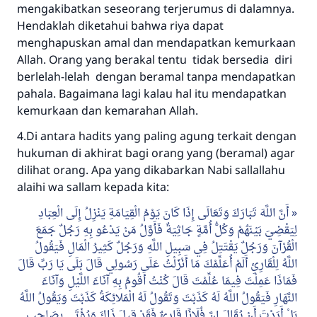
mengakibatkan seseorang terjerumus di dalamnya.
Hendaklah diketahui bahwa riya dapat
menghapuskan amal dan mendapatkan kemurkaan
Allah. Orang yang berakal tentu tidak bersedia diri
berlelah-lelah dengan beramal tanpa mendapatkan
pahala. Bagaimana lagi kalau hal itu mendapatkan
kemurkaan dan kemarahan Allah.
4.Di antara hadits yang paling agung terkait dengan
hukuman di akhirat bagi orang yang (beramal) agar
dilihat orang. Apa yang dikabarkan Nabi sallallahu
alaihi wa sallam kepada kita:
أَنَّ اللَّهَ تَبَارَكَ وَتَعَالَى إِذَا كَانَ يَوْمُ الْقِيَامَةِ يَنْزِلُ إِلَى الْعِبَادِ
لِيَقْضِيَ بَيْنَهُمْ وَكُلُّ أُمَّةٍ جَاثِيَةٌ فَأَوَّلُ مَنْ يَدْعُو بِهِ رَجُلٌ جَمَعَ
الْقُرْآنَ وَرَجُلٌ يَقْتَتِلُ فِي سَبِيلِ اللَّهِ وَرَجُلٌ كَثِيرُ الْمَالِ فَيَقُولُ
اللَّهُ لِلْقَارِئِ أَلَمْ أُعَلِّمْكَ مَا أَنْزَلْتُ عَلَى رَسُولِي قَالَ بَلَى يَا رَبِّ قَالَ
فَمَاذَا عَمِلْتَ فِيمَا عُلِّمْتَ قَالَ كُنْتُ أَقُومُ بِهِ آنَاءَ اللَّيْلِ وَآنَاءَ
النَّهَارِ فَيَقُولُ اللَّهُ لَهُ كَذَبْتَ وَتَقُولُ لَهُ الْمَلائِكَةُ كَذَبْتَ وَيَقُولُ اللَّهُ
بَلْ أَرَدْتَ أَنْ يُقَالَ إِنَّ فُلَانًا قَارِئٌ فَقَدْ قِيلَ ذَاكَ وَيُؤْتَى بِصَاحِبِ