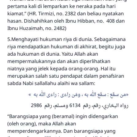
pertama kali di lemparkan ke neraka pada hari
kiamat.” (HR. Tirmizi, no. 2382 dan beliau nyatakan
hasan. Dishahihkan oleh Ibnu Hibban, no. 408 dan
Ibnu Huzaimah, no. 2482)
5.Menghayati hukuman riya di dunia. Sebagaimana
riya mendapatkan hukuman di akhirat, begitu juga
ada hukuman di dunia. Yaitu Allah akan
mempermalukannya dan akan diperlihatkan
niatnya yang jelek kepada orang-orang. Hal itu
merupakan salah satu pendapat dalam penafsiran
sabda Nabi sallallahu alaihi wa sallam:
من سمَّع : سمَّع الله به ، ومَن راءى : راءى الله به
رواه البخاري، رقم، رقم 6134 ومسلم، رقم 2986
“Barangsiapa yang (beramal) ingin didengarkan
(oleh orang), maka Allah akan
memperdengarkannya. Dan barangsiapa yang