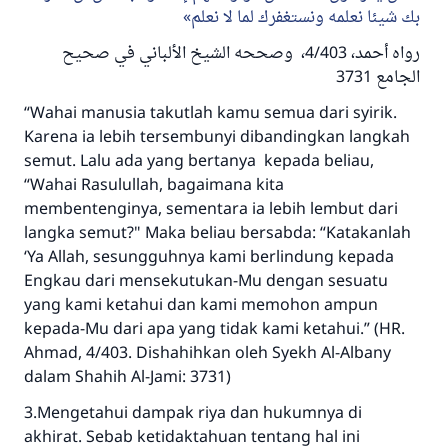
بك شيئا نعلمه ونستغفرك لما لا نعلم
رواه أحمد، 4/403، وصححه الشيخ الألباني في صحيح
الجامع 3731
“Wahai manusia takutlah kamu semua dari syirik.
Karena ia lebih tersembunyi dibandingkan langkah
semut. Lalu ada yang bertanya kepada beliau,
“Wahai Rasulullah, bagaimana kita
membentenginya, sementara ia lebih lembut dari
langka semut?" Maka beliau bersabda: “Katakanlah
‘Ya Allah, sesungguhnya kami berlindung kepada
Engkau dari mensekutukan-Mu dengan sesuatu
yang kami ketahui dan kami memohon ampun
kepada-Mu dari apa yang tidak kami ketahui.” (HR.
Ahmad, 4/403. Dishahihkan oleh Syekh Al-Albany
dalam Shahih Al-Jami: 3731)
3.Mengetahui dampak riya dan hukumnya di
akhirat. Sebab ketidaktahuan tentang hal ini