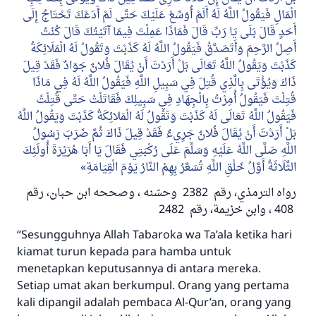
الْمَالِ فَيَقُولُ اللَّهُ لَهُ أَلَمْ أُوَسِّعْ عَلَيْكَ حَتَّى لَمْ أَدَعْكَ تَحْتَاجُ إِلَى
أَحَدٍ قَالَ بَلَى يَا رَبِّ قَالَ فَمَاذَا عَمِلْتَ فِيمَا آتَيْتُكَ قَالَ كُنْتُ
أَصِلُ الرَّحِمَ وَأَتَصَدَّقُ فَيَقُولُ اللَّهُ لَهُ كَذَبْتَ وَتَقُولُ لَهُ الْمَلَائِكَةُ
كَذَبْتَ وَيَقُولُ اللَّهُ تَعَالَى بَلْ أَرَدْتَ أَنْ يُقَالَ فُلانٌ جَوَادٌ فَقَدْ قِيلَ
ذَاكَ وَيُؤْتَى بِالَّذِي قُتِلَ فِي سَبِيلِ اللَّهِ فَيَقُولُ اللَّهُ لَهُ فِي مَاذَا
قُتِلْتَ فَيَقُولُ أُمِرْتُ بِالْجِهَادِ فِي سَبِيلِكَ فَقَاتَلْتُ حَتَّى قُتِلْتُ
فَيَقُولُ اللَّهُ تَعَالَى لَهُ كَذَبْتَ وَتَقُولُ لَهُ الْمَلائِكَةُ كَذَبْتَ وَيَقُولُ اللَّهُ
بَلْ أَرَدْتَ أَنْ يُقَالَ فُلانٌ جَرِيءٌ فَقَدْ قِيلَ ذَاكَ ثُمَّ ضَرَبَ رَسُولُ
اللَّهِ صَلَّى اللَّهُ عَلَيْهِ وَسَلَّمَ عَلَى رُكْبَتِي فَقَالَ يَا أَبَا هُرَيْرَةَ أُولَئِكَ
الثَّلَاثَةُ أَوَّلُ خَلْقِ اللَّهِ تُسَعَّرُ بِهِمْ النَّارُ يَوْمَ الْقِيَامَةِ
رواه الترمذي، رقم 2382 وحسّنه ، وصححه ابن حبان، رقم
408 ، وابن خزيمة، رقم 2482
“Sesungguhnya Allah Tabaroka wa Ta’ala ketika hari
kiamat turun kepada para hamba untuk
menetapkan keputusannya di antara mereka.
Setiap umat akan berkumpul. Orang yang pertama
kali dipangil adalah pembaca Al-Qur’an, orang yang