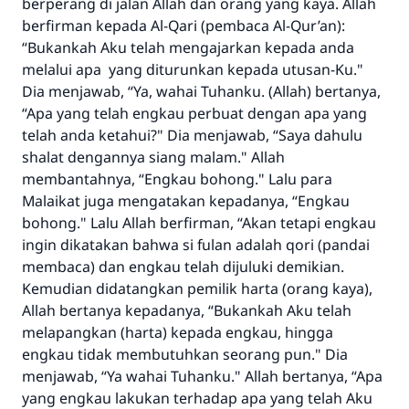
berperang di jalan Allah dan orang yang kaya. Allah
Jawaban no. 110845
berfirman kepada Al-Qari (pembaca Al-Qur’an):
“Bukankah Aku telah mengajarkan kepada anda
menyelamatkan pernikahan.
melalui apa yang diturunkan kepada utusan-Ku."
Dia menjawab, “Ya, wahai Tuhanku. (Allah) bertanya,
Bantu kami dalam memberikan jawaban untuk umat
“Apa yang telah engkau perbuat dengan apa yang
Rasulullah ﷺ bersabda
telah anda ketahui?" Dia menjawab, “Saya dahulu
"Siapa yang menunjukkan suatu kebaikan,
shalat dengannya siang malam." Allah
meka dia akan mendapatkan pahala yang
membantahnya, “Engkau bohong." Lalu para
sama dengan orang yang melakukannya"
Malaikat juga mengatakan kepadanya, “Engkau
bohong." Lalu Allah berfirman, “Akan tetapi engkau
MUSLIM, 1893
ingin dikatakan bahwa si fulan adalah qori (pandai
membaca) dan engkau telah dijuluki demikian.
Kemudian didatangkan pemilik harta (orang kaya),
Saham
Allah bertanya kepadanya, “Bukankah Aku telah
melapangkan (harta) kepada engkau, hingga
engkau tidak membutuhkan seorang pun." Dia
menjawab, “Ya wahai Tuhanku." Allah bertanya, “Apa
yang engkau lakukan terhadap apa yang telah Aku