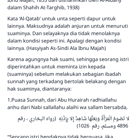
Ibnu Majah, 1853 dan dishahihkan oleh Al-Albany
dalam Shahih At-Targhib, 1938)
Kata ‘Al-Qatab’ untuk unta seperti dapur untuk
lainnya. Maksudnya adalah anjuran untuk menuruti
suaminya. Dan selayaknya dia tidak menolaknya
dalam kondisi seperti ini. Apalagi dengan kondisi
lainnya. (Hasyiyah As-Sindi Ala Ibnu Majah)
Karena agungnya hak suami, sehingga seorang istri
diperintahkan untuk meminta izin kepada
(suaminya) sebelum melakukan sebagian ibadah
sunnah yang terkadang bertolak belakang dengan
hak suaminya, diantaranya:
1.Puasa Sunnah, dari Abu Hurairah radhiallahu
anhu dari Nabi sallallahu alaihi wa sallam bersabda,
لا تَصُومُ الْمَرْأَةُ وَبَعْلُهَا شَاهِدٌ إِلا بِإِذْنِهِ (رواه البخاري ، رقم
4896 ومسلم، رقم 1026)
“Seorang istri hendaknya tidak berpuasa, jika