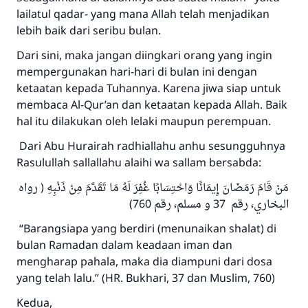
lailatul qadar- yang mana Allah telah menjadikan
lebih baik dari seribu bulan.
Dari sini, maka jangan diingkari orang yang ingin
mempergunakan hari-hari di bulan ini dengan
ketaatan kepada Tuhannya. Karena jiwa siap untuk
membaca Al-Qur’an dan ketaatan kepada Allah. Baik
hal itu dilakukan oleh lelaki maupun perempuan.
Dari Abu Hurairah radhiallahu anhu sesungguhnya
Rasulullah sallallahu alaihi wa sallam bersabda:
مَنْ قَامَ رَمَضَانَ إِيمَانًا وَاحْتِسَابًا غُفِرَ لَهُ مَا تَقَدَّمَ مِنْ ذَنْبِهِ ( رواه
البخاري، رقم 37 و مسلم، رقم 760)
“Barangsiapa yang berdiri (menunaikan shalat) di
bulan Ramadan dalam keadaan iman dan
mengharap pahala, maka dia diampuni dari dosa
yang telah lalu.” (HR. Bukhari, 37 dan Muslim, 760)
Kedua,