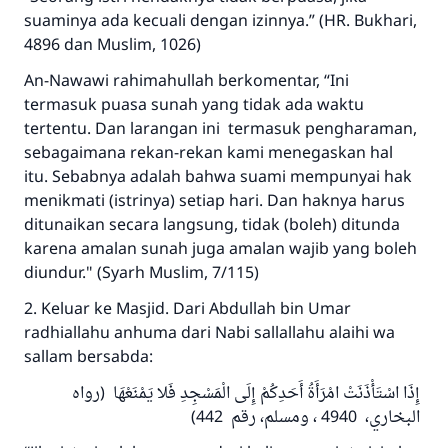
Jawaban no. 110845
suaminya ada kecuali dengan izinnya.” (HR. Bukhari,
menyelamatkan pernikahan.
4896 dan Muslim, 1026)
An-Nawawi rahimahullah berkomentar, “Ini
Bantu kami dalam memberikan jawaban untuk umat
termasuk puasa sunah yang tidak ada waktu
Rasulullah ﷺ bersabda
tertentu. Dan larangan ini termasuk pengharaman,
"Siapa yang menunjukkan suatu kebaikan,
sebagaimana rekan-rekan kami menegaskan hal
meka dia akan mendapatkan pahala yang
itu. Sebabnya adalah bahwa suami mempunyai hak
sama dengan orang yang melakukannya"
menikmati (istrinya) setiap hari. Dan haknya harus
ditunaikan secara langsung, tidak (boleh) ditunda
MUSLIM, 1893
karena amalan sunah juga amalan wajib yang boleh
diundur." (Syarh Muslim, 7/115)
Saham
2. Keluar ke Masjid. Dari Abdullah bin Umar
radhiallahu anhuma dari Nabi sallallahu alaihi wa
sallam bersabda:
إِذَا اسْتَأْذَنَتْ امْرَأَةُ أَحَدِكُمْ إِلَى الْمَسْجِدِ فَلا يَمْنَعْهَا (رواه
البخاري، 4940 ، ومسلم، رقم 442)