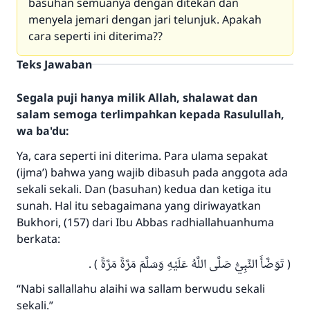
basuhan semuanya dengan ditekan dan
menyela jemari dengan jari telunjuk. Apakah
cara seperti ini diterima??
Teks Jawaban
Segala puji hanya milik Allah, shalawat dan
salam semoga terlimpahkan kepada Rasulullah,
wa ba'du:
Ya, cara seperti ini diterima. Para ulama sepakat
(ijma’) bahwa yang wajib dibasuh pada anggota ada
sekali sekali. Dan (basuhan) kedua dan ketiga itu
sunah. Hal itu sebagaimana yang diriwayatkan
Bukhori, (157) dari Ibu Abbas radhiallahuanhuma
berkata:
( تَوَضَّأَ النَّبِيُّ صَلَّى اللَّهُ عَلَيْهِ وَسَلَّمَ مَرَّةً مَرَّةً ) .
“Nabi sallallahu alaihi wa sallam berwudu sekali
sekali.”