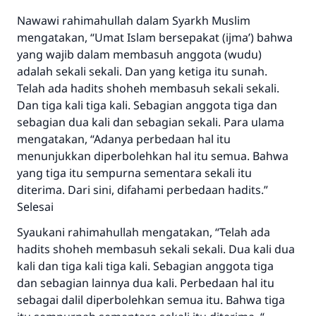
Nawawi rahimahullah dalam Syarkh Muslim
mengatakan, “Umat Islam bersepakat (ijma’) bahwa
yang wajib dalam membasuh anggota (wudu)
adalah sekali sekali. Dan yang ketiga itu sunah.
Telah ada hadits shoheh membasuh sekali sekali.
Jawaban no. 110845
Dan tiga kali tiga kali. Sebagian anggota tiga dan
sebagian dua kali dan sebagian sekali. Para ulama
menyelamatkan pernikahan.
mengatakan, “Adanya perbedaan hal itu
menunjukkan diperbolehkan hal itu semua. Bahwa
Bantu kami dalam memberikan jawaban untuk umat
yang tiga itu sempurna sementara sekali itu
Rasulullah ﷺ bersabda
diterima. Dari sini, difahami perbedaan hadits.”
"Siapa yang menunjukkan suatu kebaikan,
Selesai
meka dia akan mendapatkan pahala yang
sama dengan orang yang melakukannya"
Syaukani rahimahullah mengatakan, “Telah ada
hadits shoheh membasuh sekali sekali. Dua kali dua
MUSLIM, 1893
kali dan tiga kali tiga kali. Sebagian anggota tiga
dan sebagian lainnya dua kali. Perbedaan hal itu
sebagai dalil diperbolehkan semua itu. Bahwa tiga
Saham