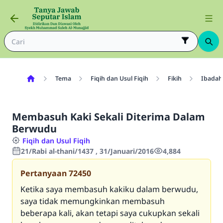
Tema
Fiqih dan Usul Fiqih
Fikih
Ibadah
Membasuh Kaki Sekali Diterima Dalam
Berwudu
Fiqih dan Usul Fiqih
21/Rabi al-thani/1437 , 31/Januari/2016
4,884
Pertanyaan
72450
Ketika saya membasuh kakiku dalam berwudu,
saya tidak memungkinkan membasuh
beberapa kali, akan tetapi saya cukupkan sekali