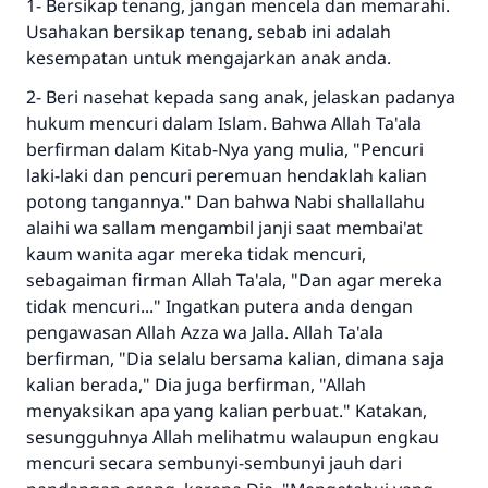
1- Bersikap tenang, jangan mencela dan memarahi.
Usahakan bersikap tenang, sebab ini adalah
kesempatan untuk mengajarkan anak anda.
2- Beri nasehat kepada sang anak, jelaskan padanya
hukum mencuri dalam Islam. Bahwa Allah Ta'ala
berfirman dalam Kitab-Nya yang mulia, "Pencuri
laki-laki dan pencuri peremuan hendaklah kalian
potong tangannya." Dan bahwa Nabi shallallahu
alaihi wa sallam mengambil janji saat membai'at
kaum wanita agar mereka tidak mencuri,
sebagaiman firman Allah Ta'ala, "Dan agar mereka
tidak mencuri..." Ingatkan putera anda dengan
pengawasan Allah Azza wa Jalla. Allah Ta'ala
berfirman, "Dia selalu bersama kalian, dimana saja
kalian berada," Dia juga berfirman, "Allah
menyaksikan apa yang kalian perbuat." Katakan,
Jawaban no. 110845
sesungguhnya Allah melihatmu walaupun engkau
menyelamatkan pernikahan.
mencuri secara sembunyi-sembunyi jauh dari