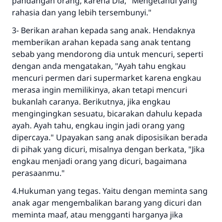
pandangan orang, karena Dia, "Mengetahui yang
Bantu kami dalam memberikan jawaban untuk umat
rahasia dan yang lebih tersembunyi."
Rasulullah ﷺ bersabda
3- Berikan arahan kepada sang anak. Hendaknya
"Siapa yang menunjukkan suatu kebaikan,
memberikan arahan kepada sang anak tentang
meka dia akan mendapatkan pahala yang
sebab yang mendorong dia untuk mencuri, seperti
sama dengan orang yang melakukannya"
dengan anda mengatakan, "Ayah tahu engkau
MUSLIM, 1893
mencuri permen dari supermarket karena engkau
merasa ingin memilikinya, akan tetapi mencuri
bukanlah caranya. Berikutnya, jika engkau
Saham
mengingingkan sesuatu, bicarakan dahulu kepada
ayah. Ayah tahu, engkau ingin jadi orang yang
dipercaya." Upayakan sang anak diposisikan berada
di pihak yang dicuri, misalnya dengan berkata, "Jika
engkau menjadi orang yang dicuri, bagaimana
perasaanmu."
4.Hukuman yang tegas. Yaitu dengan meminta sang
anak agar mengembalikan barang yang dicuri dan
meminta maaf, atau mengganti harganya jika