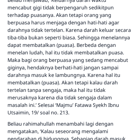
Beliau menjawab, ‘Keluarnya darah waktu
mencabut gigi tidak berpengaruh sedikitpun
MUSLIM, 1893
terhadap puasanya. Akan tetapi orang yang
berpuasa harus menjaga dengan hati-hati agar
darahnya tidak tertelan. Karena darah keluar secara
Saham
tiba-tiba bukan seperti biasa. Sehingga menelannya
dapat membatalkan (puasa). Berbeda dengan
menelan ludah, hal itu tidak membatalkan puasa.
Maka bagi orang berpuasa yang sedang mencabut
giginya, hendaknya berhati-hati jangan sampai
darahnya masuk ke lambungnya. Karena hal itu
membatalkan (puasa). Akan tetapi kalau darah
tertelan tanpa sengaja, maka hal itu tidak
merusaknya karena dia tidak sengaja dalam
masalah ini.’ Selesai ‘Majmu’ Fatawa Syekh Ibnu
Utsaimin, 19/ soal no. 213.
Beliau rahimahullah menambahi lagi dengan
mengatakan, ‘Kalau seseorang mengalami
pendarahan di hidungnya. Sebagian darah masuk