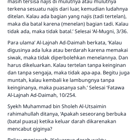
masih tersisa najis di mulutnya atau mulutnya
terkena sesuatu najis dari luar, kemudian ludahnya
ditelan. Kalau ada bagian yang najis (tadi tertelan),
maka dia batal karena (menelan) bagian tadi. Kalau
tidak ada, maka tidak batal.’ Selesai ‘Al-Mugni, 3/36.
Para ulama’ Al-Lajnah Ad-Daimah berkata, ‘Kalau
digusinya ada luka atau berdarah karena memakai
siwak, maka tidak diperbolehkan menelannya. Dan
harus dikeluarkan. Kalau tertelan tanpa keinginan
dan tanpa sengaja, maka tidak apa-apa. Begitu juga
muntah, kalau kembali ke lambungnya tanpa
Jawaban no. 110845
keinginanya, maka puasanya sah.’ Selesai ‘Fatawa
menyelamatkan pernikahan.
Al-Lajnah Ad-Daimah, 10/254.
Syekh Muhammad bin Sholeh Al-Utsaimin
Bantu kami dalam memberikan jawaban untuk umat
rahimahullah ditanya, ‘Apakah seseorang berbuka
Rasulullah ﷺ bersabda
(batal puasa) ketika keluar darah dikarenakan
"Siapa yang menunjukkan suatu kebaikan,
mencabut giginya?
meka dia akan mendapatkan pahala yang
sama dengan orang yang melakukannya"