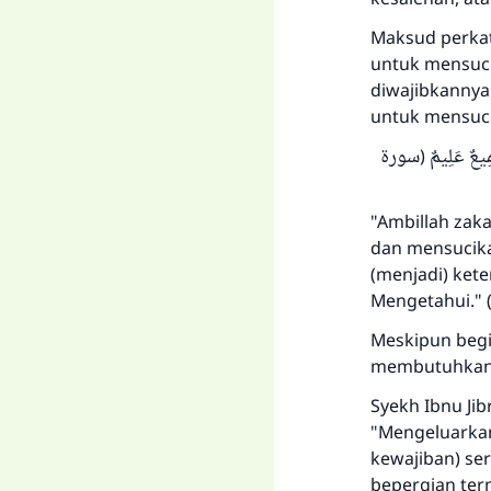
Maksud perkat
untuk mensuci
diwajibkannya 
untuk mensuci
 سَمِيعٌ عَلِيمٌ (سورة
"Ambillah zak
dan mensucik
(menjadi) ket
Mengetahui." (
Meskipun begit
membutuhkan 
Syekh Ibnu Ji
"Mengeluarkan
kewajiban) ser
bepergian ter