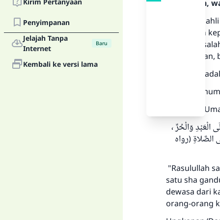
Kirim Pertanyaan
Rasulullah, w
Mayoritah ahl
Penyimpanan
diwajibkan ke
Jelajah Tanpa
dalam masalah 
Baru
Internet
mengatakan, b
Kembali ke versi lama
Yang kuat adal
Keumumua
‘Dari Ibnu Um
ى الْعَبْدِ وَالْحُرِّ
إِلَى الصَّلاةِ (رواه
"Rasulullah sa
satu sha gand
dewasa dari k
orang-orang ke