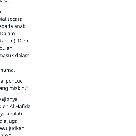
uasa.
an
ial secara
kepada anak
. Dalam
tahun). Oleh
 bulan
rmasuk dalam
anhuma,
gai pencuci
ang miskin."
wajibnya
oleh Al-Hafidz
nya adalah
dia juga
 mewujudkan
nam."