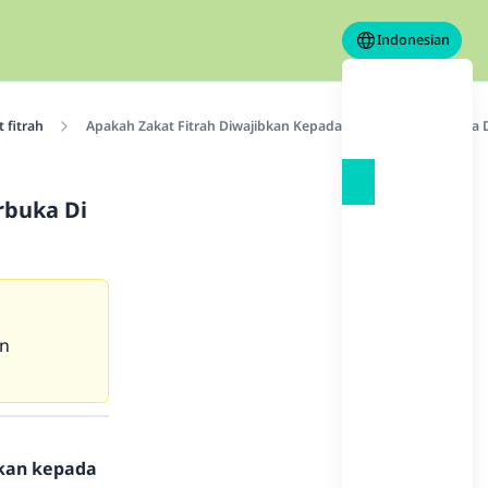
Indonesian
 fitrah
Apakah Zakat Fitrah Diwajibkan Kepada Orang Yang Berbuka 
rbuka Di
an
hkan kepada