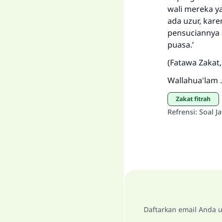
wali mereka y
ada uzur, kare
pensuciannya
puasa.’
(Fatawa Zakat, 
Wallahua'lam .
zakat fitrah
Refrensi
:
Soal J
Daftarkan email Anda u