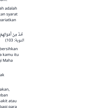
ah adalah
kan syarat
yariatkan
خُذْ مِنْ أَمْوَالِهِمْ
التوبة: 103)
mbersihkan
a kamu itu
gi Maha
dak
akan,
beban
akit atau
bagi para