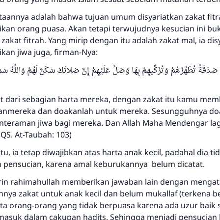
aannya adalah bahwa tujuan umum disyariatkan zakat fitr
Saham
kan orang puasa. Akan tetapi terwujudnya kesucian ini bu
zakat fitrah. Yang mirip dengan itu adalah zakat mal, ia dis
kan jiwa juga, firman-Nya:
 صَدَقَةً تُطَهِّرُهُمْ وَتُزَكِّيهِمْ بِهَا وَصَلِّ عَلَيْهِمْ إِنَّ صَلاتَكَ سَكَنٌ لَهُمْ وَاللَّهُ
at dari sebagian harta mereka, dengan zakat itu kamu me
anmereka dan doakanlah untuk mereka. Sesungguhnya do
enteraman jiwa bagi mereka. Dan Allah Maha Mendengar la
QS. At-Taubah: 103)
u, ia tetap diwajibkan atas harta anak kecil, padahal dia ti
pensucian, karena amal keburukannya belum dicatat.
brin rahimahullah memberikan jawaban lain dengan mengat
nya zakat untuk anak kecil dan belum mukallaf (terkena 
ta orang-orang yang tidak berpuasa karena ada uzur baik s
masuk dalam cakupan hadits. Sehingga menjadi pensucian 