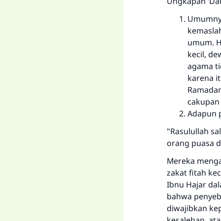
Ungkapan ‘Dan
Umumnya,
kemaslah
umum. Ha
kecil, d
agama ti
karena i
Ramadan,
cakupan 
Adapun p
"Rasulullah sa
orang puasa d
Mereka mengat
zakat fitah ke
Ibnu Hajar da
bahwa penyebu
diwajibkan ke
kesalehan, at