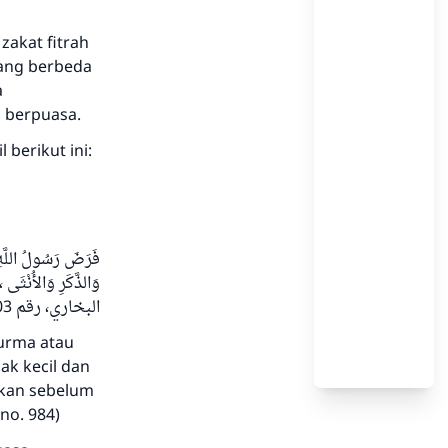
zakat fitrah
yang berbeda
a
g berpuasa.
 berikut ini:
فَرَضَ رَسُولُ اللَّهِ ،
وَالذَّكَرِ وَالأُنْثَى 
البخاري، رقم 1503 و مسلم، رقم 984)
kurma atau
ak kecil dan
ikan sebelum
no. 984)