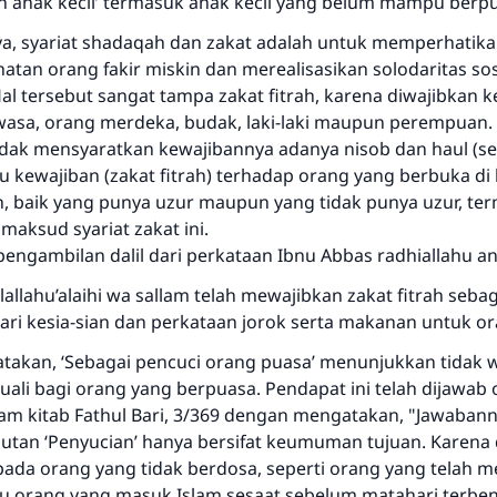
 anak kecil’ termasuk anak kecil yang belum mampu berp
 syariat shadaqah dan zakat adalah untuk memperhatik
atan orang fakir miskin dan merealisasikan solodaritas sos
l tersebut sangat tampa zakat fitrah, karena diwajibkan 
ewasa, orang merdeka, budak, laki-laki maupun perempuan
dak mensyaratkan kewajibannya adanya nisob dan haul (se
tu kewajiban (zakat fitrah) terhadap orang yang berbuka di
 baik yang punya uzur maupun yang tidak punya uzur, te
Jawaban no. 110845 menyelamatkan
maksud syariat zakat ini.
pernikahan.
engambilan dalil dari perkataan Ibnu Abbas radhiallahu 
llallahu’alaihi wa sallam telah mewajibkan zakat fitrah seba
Bantu kami dalam memberikan jawaban untuk umat
ari kesia-sian dan perkataan jorok serta makanan untuk or
Rasulullah ﷺ bersabda
akan, ‘Sebagai pencuci orang puasa’ menunjukkan tidak 
"Siapa yang menunjukkan suatu kebaikan, meka dia akan
cuali bagi orang yang berpuasa. Pendapat ini telah dijawab 
mendapatkan pahala yang sama dengan orang yang
lam kitab Fathul Bari, 3/369 dengan mengatakan, "Jawaban
melakukannya"
tan ‘Penyucian’ hanya bersifat keumuman tujuan. Karena 
MUSLIM, 1893
pada orang yang tidak berdosa, seperti orang yang telah
au orang yang masuk Islam sesaat sebelum matahari terbe