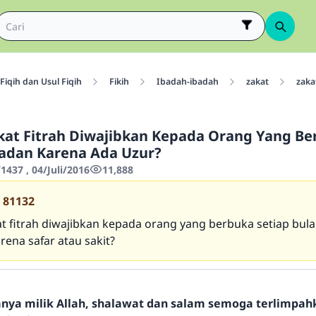
Fiqih dan Usul Fiqih
Fikih
Ibadah-ibadah
zakat
zakat
at Fitrah Diwajibkan Kepada Orang Yang Be
adan Karena Ada Uzur?
437 , 04/Juli/2016
11,888
81132
t fitrah diwajibkan kepada orang yang berbuka setiap bul
ena safar atau sakit?
hanya milik Allah, shalawat dan salam semoga terlimpa