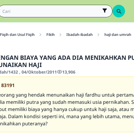
Fiqih dan Usul Fiqih
Fikih
Ibadah-ibadah
haji dan umrah
ENGAN BIAYA YANG ADA DIA MENIKAHKAN 
UNAIKAN HAJI
'dah/1432 , 04/Oktober/2011
13,906
83191
seorang yang hendak menunaikan haji fardhu untuk pertama
ia memiliki putra yang sudah memasuki usia pernikahan.
but memiliki biaya yang hanya cukup untuk haji saja, atau
aja. Dalam kondisi seperti ini, mana yang lebih utama, me
enikahkan puteranya?