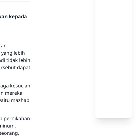
hkan kepada
kan
yang lebih
i tidak lebih
ersebut dapat
jaga kesucian
ain mereka
(yaitu mazhab
ap pernikahan
 minum.
seorang,