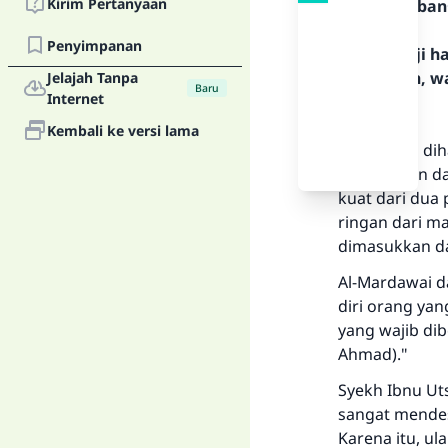
Kirim Pertanyaan
Teks Jawaban
Penyimpanan
Segala puji 
Rasulullah, w
Jelajah Tanpa
Baru
Internet
Pertama:
Kembali ke versi lama
Seseorang di
perkawinan d
kuat dari dua
ringan dari m
dimasukkan da
Al-Mardawai da
diri orang yan
yang wajib di
Ahmad)."
Syekh Ibnu Ut
sangat mende
Karena itu, u