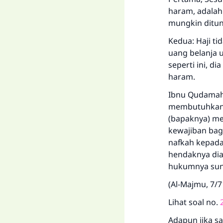
haram, adalah
mungkin ditun
Kedua: Haji ti
uang belanja u
seperti ini, d
haram.
Ibnu Qudamah 
membutuhkan p
(bapaknya) me
kewajiban bagi
nafkah kepada
hendaknya dia
hukumnya suna
(Al-Majmu, 7/
Lihat soal no.
Adapun jika s