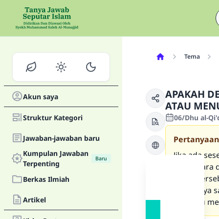
Tema
APAKAH D
Akun saya
ATAU MEN
Struktur Kategori
06/Dhu al-Qi
Jawaban-jawaban baru
Pertanyaan
Kumpulan Jawaban
Jika ada se
Baru
Terpenting
sementara d
orang terse
Berkas Ilmiah
puteranya s
Artikel
haji atau m