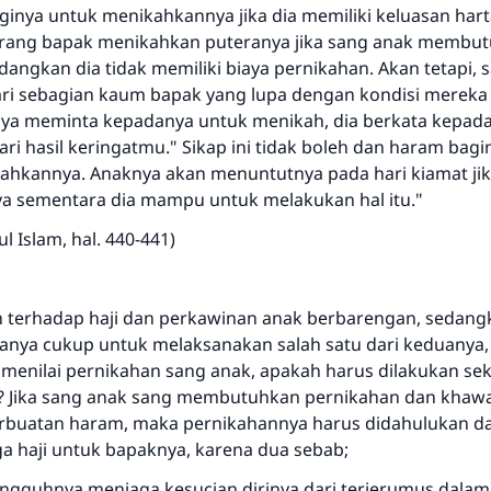
ginya untuk menikahkannya jika dia memiliki keluasan har
orang bapak menikahkan puteranya jika sang anak membu
angkan dia tidak memiliki biaya pernikahan. Akan tetapi, 
i sebagian kaum bapak yang lupa dengan kondisi mereka
nya meminta kepadanya untuk menikah, dia berkata kepad
ri hasil keringatmu." Sikap ini tidak boleh dan haram baginy
kannya. Anaknya akan menuntutnya pada hari kiamat jika
 sementara dia mampu untuk melakukan hal itu."
l Islam, hal. 440-441)
n terhadap haji dan perkawinan anak berbarengan, sedang
 hanya cukup untuk melaksanakan salah satu dari keduanya
 menilai pernikahan sang anak, apakah harus dilakukan se
? Jika sang anak sang membutuhkan pernikahan dan khawat
Jawaban no. 110845 menyelamatkan
rbuatan haram, maka pernikahannya harus didahulukan dar
ga haji untuk bapaknya, karena dua sebab;
pernikahan.
ngguhnya menjaga kesucian dirinya dari terjerumus dala