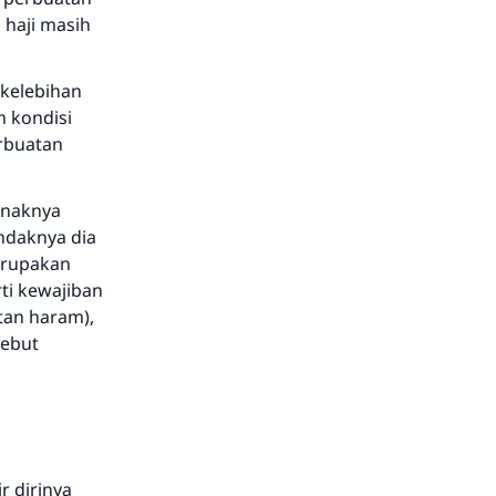
 haji masih
 kelebihan
m kondisi
erbuatan
anaknya
ndaknya dia
erupakan
ti kewajiban
tan haram),
sebut
r dirinya