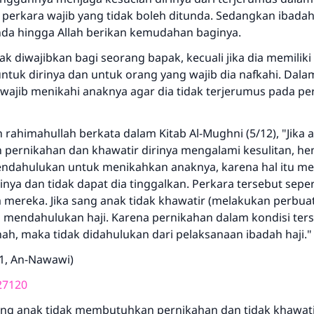
Bantu kami dalam memberikan jawaban untuk umat
 perkara wajib yang tidak boleh ditunda. Sedangkan ibadah
da hingga Allah berikan kemudahan baginya.
Rasulullah ﷺ bersabda
"Siapa yang menunjukkan suatu kebaikan, meka dia akan
dak diwajibkan bagi seorang bapak, kecuali jika dia memiliki
mendapatkan pahala yang sama dengan orang yang
ntuk dirinya dan untuk orang yang wajib dia nafkahi. Dala
melakukannya"
ia wajib menikahi anaknya agar dia tidak terjerumus pada p
MUSLIM, 1893
rahimahullah berkata dalam Kitab Al-Mughni (5/12), "Jika 
ernikahan dan khawatir dirinya mengalami kesulitan, he
Saham
ndahulukan untuk menikahkan anaknya, karena hal itu m
nya dan tidak dapat dia tinggalkan. Perkara tersebut seper
 mereka. Jika sang anak tidak khawatir (melakukan perbua
 mendahulukan haji. Karena pernikahan dalam kondisi ter
h, maka tidak didahulukan dari pelaksanaan ibadah haji."
71, An-Nawawi)
27120
ang anak tidak membutuhkan pernikahan dan tidak khawati