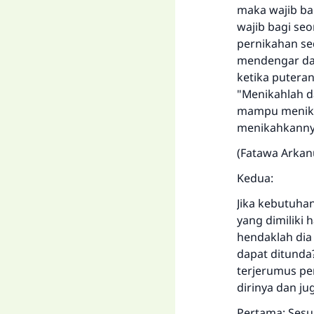
maka wajib ba
wajib bagi se
pernikahan sed
mendengar dar
ketika putera
"Menikahlah da
mampu menikah
menikahkannya
(Fatawa Arkanu
Kedua:
Jika kebutuha
yang dimiliki
hendaklah dia
dapat ditunda
terjerumus pe
dirinya dan ju
Pertama; Sesu