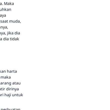
ta. Maka
tuhkan
saya
 saat muda,
anya,
a, jika dia
 dia tidak
kan harta
, maka
karang atau
ir dirinya
i haji untuk
m perbuatan