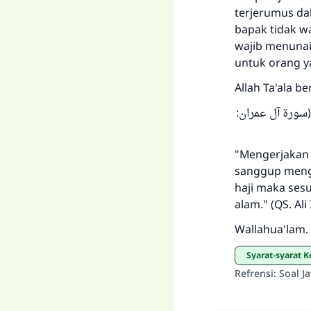
terjerumus da
bapak tidak w
wajib menunaik
untuk orang y
Allah Ta'ala be
َالَمِينَ (سورة آل عمران
"Mengerjakan 
sanggup menga
haji maka ses
alam." (QS. Ali
Wallahua'lam.
Syarat-syarat 
Refrensi
:
Soal J