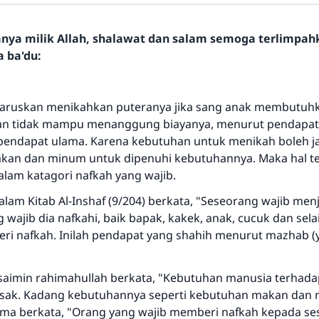
hanya milik Allah, shalawat dan salam semoga terlimpa
a ba'du:
haruskan menikahkan puteranya jika sang anak membutuh
an tidak mampu menanggung biayanya, menurut pendapat 
 pendapat ulama. Karena kebutuhan untuk menikah boleh jad
akan dan minum untuk dipenuhi kebutuhannya. Maka hal t
lam katagori nafkah yang wajib.
lam Kitab Al-Inshaf (9/204) berkata, "Seseorang wajib men
g wajib dia nafkahi, baik bapak, kakek, anak, cucuk dan sel
beri nafkah. Inilah pendapat yang shahih menurut mazhab 
saimin rahimahullah berkata, "Kebutuhan manusia terhad
sak. Kadang kebutuhannya seperti kebutuhan makan dan
lama berkata, "Orang yang wajib memberi nafkah kepada se