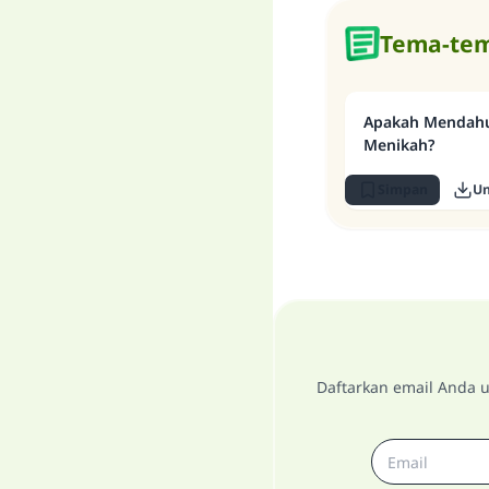
Tema-tem
Apakah Mendahu
Menikah?
Simpan
U
Daftarkan email Anda u