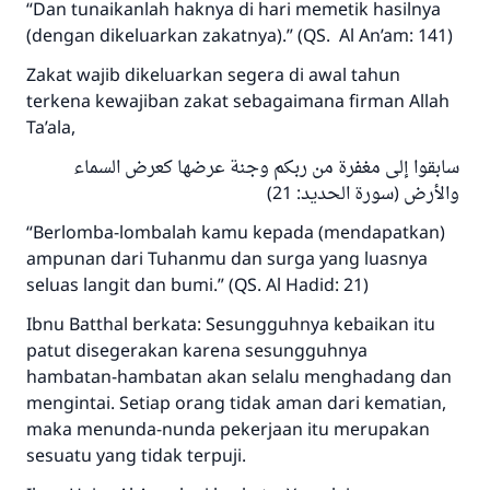
“Dan tunaikanlah haknya di hari memetik hasilnya
(dengan dikeluarkan zakatnya).” (QS. Al An’am: 141)
Zakat wajib dikeluarkan segera di awal tahun
terkena kewajiban zakat sebagaimana firman Allah
Ta’ala,
سابقوا إلى مغفرة من ربكم وجنة عرضها كعرض السماء
والأرض (سورة الحديد: 21)
“Berlomba-lombalah kamu kepada (mendapatkan)
ampunan dari Tuhanmu dan surga yang luasnya
seluas langit dan bumi.” (QS. Al Hadid: 21)
Ibnu Batthal berkata: Sesungguhnya kebaikan itu
patut disegerakan karena sesungguhnya
hambatan-hambatan akan selalu menghadang dan
mengintai. Setiap orang tidak aman dari kematian,
maka menunda-nunda pekerjaan itu merupakan
sesuatu yang tidak terpuji.