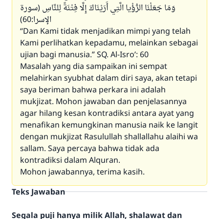
وَمَا جَعَلْنَا الرُّؤْيا الَّتِي أَرَيْنَاكَ إِلَّا فِتْنَةً لِلنَّاسِ (سورة
الإسرا:60)
“Dan Kami tidak menjadikan mimpi yang telah
Kami perlihatkan kepadamu, melainkan sebagai
ujian bagi manusia.” SQ. Al-Isro’: 60
Masalah yang dia sampaikan ini sempat
melahirkan syubhat dalam diri saya, akan tetapi
saya beriman bahwa perkara ini adalah
mukjizat. Mohon jawaban dan penjelasannya
agar hilang kesan kontradiksi antara ayat yang
menafikan kemungkinan manusia naik ke langit
dengan mukjizat Rasulullah shallallahu alaihi wa
sallam. Saya percaya bahwa tidak ada
kontradiksi dalam Alquran.
Mohon jawabannya, terima kasih.
Teks Jawaban
Segala puji hanya milik Allah, shalawat dan