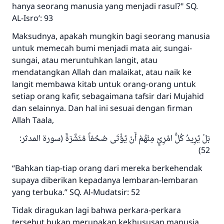
hanya seorang manusia yang menjadi rasul?" SQ.
AL-Isro’: 93
Maksudnya, apakah mungkin bagi seorang manusia
untuk memecah bumi menjadi mata air, sungai-
sungai, atau meruntuhkan langit, atau
mendatangkan Allah dan malaikat, atau naik ke
langit membawa kitab untuk orang-orang untuk
setiap orang kafir, sebagaimana tafsir dari Mujahid
dan selainnya. Dan hal ini sesuai dengan firman
Allah Taala,
بَلْ يُرِيدُ كُلُّ امْرِئٍ مِنْهُمْ أَنْ يُؤْتَى صُحُفاً مُنَشَّرَةً (سورة المدثر:
52)
“Bahkan tiap-tiap orang dari mereka berkehendak
supaya diberikan kepadanya lembaran-lembaran
yang terbuka.” SQ. Al-Mudatsir: 52
Tidak diragukan lagi bahwa perkara-perkara
tersebut bukan merupakan kekhususan manusia