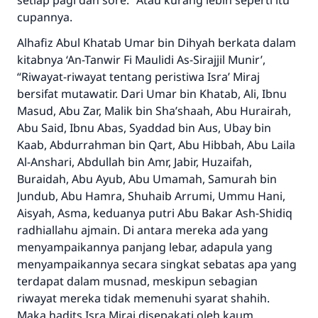
setiap pagi dan sore.” Atau kurang lebih seperti itu
cupannya.
Alhafiz Abul Khatab Umar bin Dihyah berkata dalam
kitabnya ‘An-Tanwir Fi Maulidi As-Sirajjil Munir’,
“Riwayat-riwayat tentang peristiwa Isra’ Miraj
bersifat mutawatir. Dari Umar bin Khatab, Ali, Ibnu
Masud, Abu Zar, Malik bin Sha’shaah, Abu Hurairah,
Abu Said, Ibnu Abas, Syaddad bin Aus, Ubay bin
Kaab, Abdurrahman bin Qart, Abu Hibbah, Abu Laila
Al-Anshari, Abdullah bin Amr, Jabir, Huzaifah,
Buraidah, Abu Ayub, Abu Umamah, Samurah bin
Jundub, Abu Hamra, Shuhaib Arrumi, Ummu Hani,
Aisyah, Asma, keduanya putri Abu Bakar Ash-Shidiq
radhiallahu ajmain. Di antara mereka ada yang
menyampaikannya panjang lebar, adapula yang
menyampaikannya secara singkat sebatas apa yang
terdapat dalam musnad, meskipun sebagian
riwayat mereka tidak memenuhi syarat shahih.
Maka hadits Isra Miraj disepakati oleh kaum