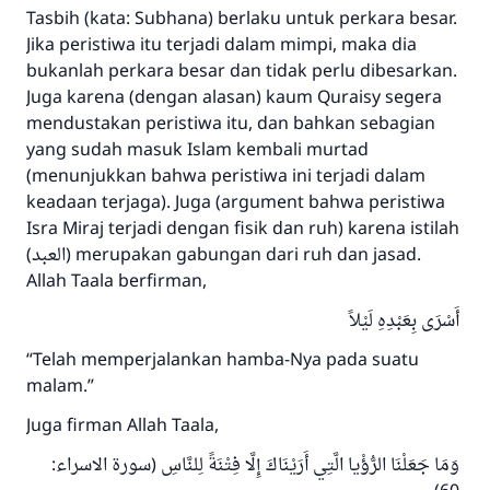
Jawaban no. 110845
Tasbih (kata: Subhana) berlaku untuk perkara besar.
Jika peristiwa itu terjadi dalam mimpi, maka dia
menyelamatkan pernikahan.
bukanlah perkara besar dan tidak perlu dibesarkan.
Juga karena (dengan alasan) kaum Quraisy segera
Bantu kami dalam memberikan jawaban untuk umat
mendustakan peristiwa itu, dan bahkan sebagian
Rasulullah ﷺ bersabda
yang sudah masuk Islam kembali murtad
"Siapa yang menunjukkan suatu kebaikan,
(menunjukkan bahwa peristiwa ini terjadi dalam
meka dia akan mendapatkan pahala yang
keadaan terjaga). Juga (argument bahwa peristiwa
sama dengan orang yang melakukannya"
Isra Miraj terjadi dengan fisik dan ruh) karena istilah
(العبد) merupakan gabungan dari ruh dan jasad.
MUSLIM, 1893
Allah Taala berfirman,
أَسْرَى بِعَبْدِهِ لَيْلاً
Saham
“Telah memperjalankan hamba-Nya pada suatu
malam.”
Juga firman Allah Taala,
وَمَا جَعَلْنَا الرُّؤْيا الَّتِي أَرَيْنَاكَ إِلَّا فِتْنَةً لِلنَّاسِ (سورة الاسراء: