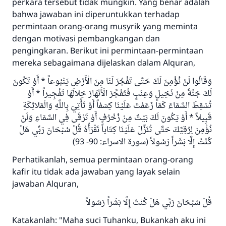
perkara tersebut tidak mungkin. Yang benar adalah
bahwa jawaban ini diperuntukkan terhadap
permintaan orang-orang musyrik yang meminta
dengan motivasi pembangkangan dan
pengingkaran. Berikut ini permintaan-permintaan
mereka sebagaimana dijelaskan dalam Alquran,
وَقَالُوا لَنْ نُؤْمِنَ لَكَ حَتَّى تَفْجُرَ لَنَا مِنَ الْأَرْضِ يَنْبُوعاً * أَوْ تَكُونَ
لَكَ جَنَّةٌ مِنْ نَخِيلٍ وَعِنَبٍ فَتُفَجِّرَ الْأَنْهَارَ خِلالَهَا تَفْجِيراً * أَوْ
تُسْقِطَ السَّمَاءَ كَمَا زَعَمْتَ عَلَيْنَا كِسَفاً أَوْ تَأْتِيَ بِاللَّهِ وَالْمَلائِكَةِ
قَبِيلاً * أَوْ يَكُونَ لَكَ بَيْتٌ مِنْ زُخْرُفٍ أَوْ تَرْقَى فِي السَّمَاءِ وَلَنْ
نُؤْمِنَ لِرُقِيِّكَ حَتَّى تُنَزِّلَ عَلَيْنَا كِتَاباً نَقْرَأُهُ قُلْ سُبْحَانَ رَبِّي هَلْ
كُنْتُ إِلَّا بَشَراً رَسُولاً (سورة الاسراء: 90- 93)
Perhatikanlah, semua permintaan orang-orang
kafir itu tidak ada jawaban yang layak selain
jawaban Alquran,
قُلْ سُبْحَانَ رَبِّي هَلْ كُنْتُ إِلَّا بَشَراً رَسُولاً
Katakanlah: "Maha suci Tuhanku, Bukankah aku ini