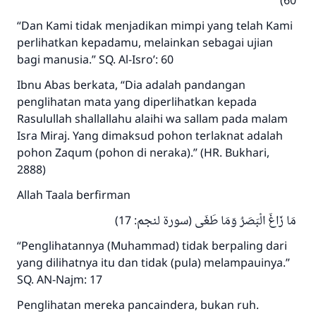
60)
“Dan Kami tidak menjadikan mimpi yang telah Kami
perlihatkan kepadamu, melainkan sebagai ujian
bagi manusia.” SQ. Al-Isro’: 60
Ibnu Abas berkata, “Dia adalah pandangan
penglihatan mata yang diperlihatkan kepada
Rasulullah shallallahu alaihi wa sallam pada malam
Isra Miraj. Yang dimaksud pohon terlaknat adalah
pohon Zaqum (pohon di neraka).” (HR. Bukhari,
2888)
Allah Taala berfirman
مَا زَاغَ الْبَصَرُ وَمَا طَغَى (سورة لنجم: 17)
“Penglihatannya (Muhammad) tidak berpaling dari
yang dilihatnya itu dan tidak (pula) melampauinya.”
SQ. AN-Najm: 17
Penglihatan mereka pancaindera, bukan ruh.