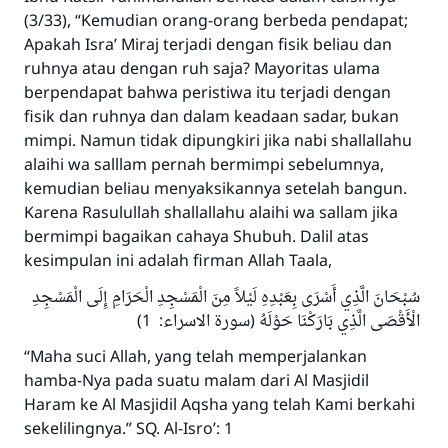
(3/33), “Kemudian orang-orang berbeda pendapat;
Apakah Isra’ Miraj terjadi dengan fisik beliau dan
ruhnya atau dengan ruh saja? Mayoritas ulama
berpendapat bahwa peristiwa itu terjadi dengan
fisik dan ruhnya dan dalam keadaan sadar, bukan
mimpi. Namun tidak dipungkiri jika nabi shallallahu
alaihi wa salllam pernah bermimpi sebelumnya,
kemudian beliau menyaksikannya setelah bangun.
Karena Rasulullah shallallahu alaihi wa sallam jika
bermimpi bagaikan cahaya Shubuh. Dalil atas
kesimpulan ini adalah firman Allah Taala,
سُبْحَانَ الَّذِي أَسْرَى بِعَبْدِهِ لَيْلاً مِنَ الْمَسْجِدِ الْحَرَامِ إِلَى الْمَسْجِدِ
الْأَقْصَى الَّذِي بَارَكْنَا حَوْلَهُ (سورة الاسراء: 1)
“Maha suci Allah, yang telah memperjalankan
hamba-Nya pada suatu malam dari Al Masjidil
Haram ke Al Masjidil Aqsha yang telah Kami berkahi
sekelilingnya.” SQ. Al-Isro’: 1