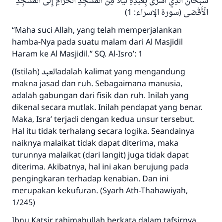
سُبْحَانَ الَّذِي أَسْرَى بِعَبْدِهِ لَيْلاً مِنَ الْمَسْجِدِ الْحَرَامِ إِلَى الْمَسْجِدِ
الْأَقْصَى (سورة الإسراء: 1)
“Maha suci Allah, yang telah memperjalankan
hamba-Nya pada suatu malam dari Al Masjidil
Haram ke Al Masjidil.” SQ. Al-Isro’: 1
(Istilah) العبدadalah kalimat yang mengandung
makna jasad dan ruh. Sebagaimana manusia,
adalah gabungan dari fisik dan ruh. Inilah yang
dikenal secara mutlak. Inilah pendapat yang benar.
Maka, Isra’ terjadi dengan kedua unsur tersebut.
Hal itu tidak terhalang secara logika. Seandainya
naiknya malaikat tidak dapat diterima, maka
turunnya malaikat (dari langit) juga tidak dapat
diterima. Akibatnya, hal ini akan berujung pada
pengingkaran terhadap kenabian. Dan ini
merupakan kekufuran. (Syarh Ath-Thahawiyah,
1/245)
Ibnu Katsir rahimahullah berkata dalam tafsirnya