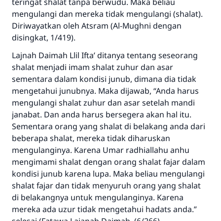
teringat shalat tanpa berwudu. Maka beliau
sama dengan orang yang melakukannya"
mengulangi dan mereka tidak mengulangi (shalat).
MUSLIM, 1893
Diriwayatkan oleh Atsram (Al-Mughni dengan
disingkat, 1/419).
Lajnah Daimah Llil Ifta’ ditanya tentang seseorang
Saham
shalat menjadi imam shalat zuhur dan asar
sementara dalam kondisi junub, dimana dia tidak
mengetahui junubnya. Maka dijawab, “Anda harus
mengulangi shalat zuhur dan asar setelah mandi
janabat. Dan anda harus bersegera akan hal itu.
Sementara orang yang shalat di belakang anda dari
beberapa shalat, mereka tidak diharuskan
mengulanginya. Karena Umar radhiallahu anhu
mengimami shalat dengan orang shalat fajar dalam
kondisi junub karena lupa. Maka beliau mengulangi
shalat fajar dan tidak menyuruh orang yang shalat
di belakangnya untuk mengulanginya. Karena
mereka ada uzur tidak mengetahui hadats anda.”