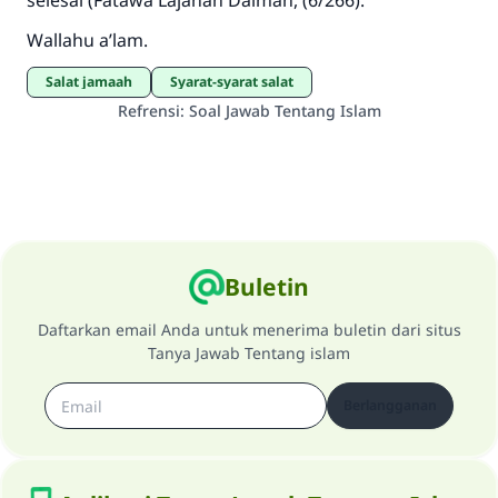
selesai (Fatawa Lajanah Daimah, (6/266).
Wallahu a’lam.
salat jamaah
syarat-syarat salat
Refrensi
:
Soal Jawab Tentang Islam
Buletin
Daftarkan email Anda untuk menerima buletin dari situs
Tanya Jawab Tentang islam
Berlangganan