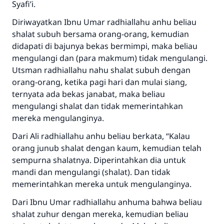
Syafi’i.
Diriwayatkan Ibnu Umar radhiallahu anhu beliau
shalat subuh bersama orang-orang, kemudian
didapati di bajunya bekas bermimpi, maka beliau
mengulangi dan (para makmum) tidak mengulangi.
Utsman radhiallahu nahu shalat subuh dengan
orang-orang, ketika pagi hari dan mulai siang,
ternyata ada bekas janabat, maka beliau
mengulangi shalat dan tidak memerintahkan
mereka mengulanginya.
Dari Ali radhiallahu anhu beliau berkata, “Kalau
Jawaban no. 110845
orang junub shalat dengan kaum, kemudian telah
menyelamatkan pernikahan.
sempurna shalatnya. Diperintahkan dia untuk
mandi dan mengulangi (shalat). Dan tidak
Bantu kami dalam memberikan jawaban untuk umat
memerintahkan mereka untuk mengulanginya.
Rasulullah ﷺ bersabda
Dari Ibnu Umar radhiallahu anhuma bahwa beliau
"Siapa yang menunjukkan suatu kebaikan,
shalat zuhur dengan mereka, kemudian beliau
meka dia akan mendapatkan pahala yang