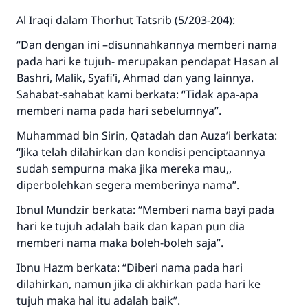
menyelamatkan pernikahan.
Al Iraqi dalam Thorhut Tatsrib (5/203-204):
Bantu kami dalam memberikan jawaban untuk umat
“Dan dengan ini –disunnahkannya memberi nama
pada hari ke tujuh- merupakan pendapat Hasan al
Rasulullah ﷺ bersabda
Bashri, Malik, Syafi’i, Ahmad dan yang lainnya.
"Siapa yang menunjukkan suatu kebaikan,
Sahabat-sahabat kami berkata: “Tidak apa-apa
meka dia akan mendapatkan pahala yang
sama dengan orang yang melakukannya"
memberi nama pada hari sebelumnya”.
Muhammad bin Sirin, Qatadah dan Auza’i berkata:
MUSLIM, 1893
“Jika telah dilahirkan dan kondisi penciptaannya
sudah sempurna maka jika mereka mau,,
diperbolehkan segera memberinya nama”.
Saham
Ibnul Mundzir berkata: “Memberi nama bayi pada
hari ke tujuh adalah baik dan kapan pun dia
memberi nama maka boleh-boleh saja”.
Ibnu Hazm berkata: “Diberi nama pada hari
dilahirkan, namun jika di akhirkan pada hari ke
tujuh maka hal itu adalah baik”.