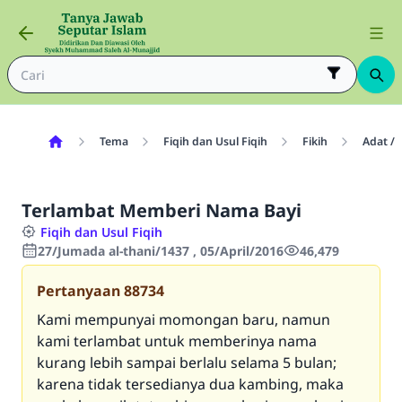
Tema
Fiqih dan Usul Fiqih
Fikih
Adat / 
Terlambat Memberi Nama Bayi
Fiqih dan Usul Fiqih
27/Jumada al-thani/1437 , 05/April/2016
46,479
Pertanyaan
88734
Kami mempunyai momongan baru, namun
kami terlambat untuk memberinya nama
kurang lebih sampai berlalu selama 5 bulan;
karena tidak tersedianya dua kambing, maka