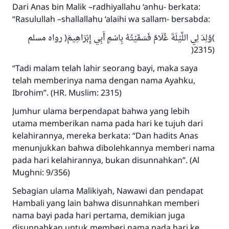
Dari Anas bin Malik –radhiyallahu ‘anhu- berkata:
“Rasulullah –shallallahu ‘alaihi wa sallam- bersabda:
)وُلِدَ لِي اللَّيْلَةَ غُلَامٌ فَسَمَّيْتُهُ بِاسْمِ أَبِي إِبْرَاهِيمَ( رواه مسلم
(2315(
“Tadi malam telah lahir seorang bayi, maka saya
telah memberinya nama dengan nama Ayahku,
Ibrohim”. (HR. Muslim: 2315)
Jumhur ulama berpendapat bahwa yang lebih
utama memberikan nama pada hari ke tujuh dari
kelahirannya, mereka berkata: “Dan hadits Anas
menunjukkan bahwa dibolehkannya memberi nama
pada hari kelahirannya, bukan disunnahkan”. (Al
Mughni: 9/356)
Sebagian ulama Malikiyah, Nawawi dan pendapat
Hambali yang lain bahwa disunnahkan memberi
nama bayi pada hari pertama, demikian juga
disunnahkan untuk memberi nama pada hari ke