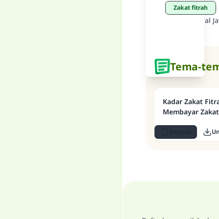
zakat fitrah
Refrensi
:
Soal J
Tema-tem
Kadar Zakat Fit
Membayar Zakat
Simpan
U