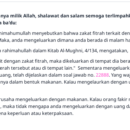
hanya milik Allah, shalawat dan salam semoga terlimpa
a ba'du:
himahumullah menyebutkan bahwa zakat fitrah terkait de
Maka, anda mengeluarkan dimana anda berada di malam har
rahimahullah dalam Kitab Al-Mughni, 4/134, mengatakan,
Jawaban no. 110845 menyelamatkan
t dengan zakat fitrah, maka dikeluarkan di tempat dia bera
aerah tersebut atau di tempat lain." Sementara mengeluark
pernikahan.
uang, telah dijelaskan dalam soal jawab no.
22888
. Yang wa
nya dalam bentuk makanan. Kalau mengelaurkan dengan u
Bantu kami dalam memberikan jawaban untuk umat
Rasulullah ﷺ bersabda
rusaha mengeluarkan dengan makanan. Kalau orang fakir
"Siapa yang menunjukkan suatu kebaikan, meka dia akan
, maka tidak mengapa anda mengeluarkan dengan uang da
mendapatkan pahala yang sama dengan orang yang
rena keperluan atau keterpaksaan.
melakukannya"
MUSLIM, 1893