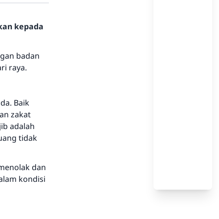
hkan kepada
ngan badan
i raya.
da. Baik
an zakat
jib adalah
ang tidak
 menolak dan
lam kondisi