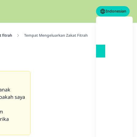
Indonesian
 fitrah
Tempat Mengeluarkan Zakat Fitrah
 anak
pakah saya
a
um
rika