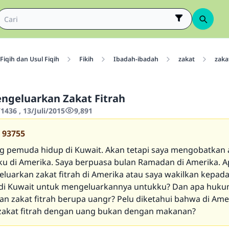
Fiqih dan Usul Fiqih
Fikih
Ibadah-ibadah
zakat
zakat
ngeluarkan Zakat Fitrah
436 , 13/Juli/2015
9,891
93755
g pemuda hidup di Kuwait. Akan tetapi saya mengobatkan
 di Amerika. Saya berpuasa bulan Ramadan di Amerika. A
luarkan zakat fitrah di Amerika atau saya wakilkan kepad
 di Kuwait untuk mengeluarkannya untukku? Dan apa huk
n zakat fitrah berupa uangr? Pelu diketahui bahwa di Ame
zakat fitrah dengan uang bukan dengan makanan?