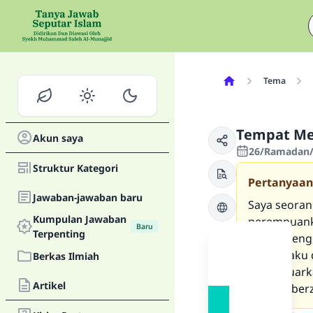
Tema
Tempat Me
Akun saya
26/Ramadan/1
Struktur Kategori
Pertanyaan
Jawaban-jawaban baru
Saya seoran
Kumpulan Jawaban
perempuanku
Baru
Terpenting
harus menge
keluargaku
Berkas Ilmiah
mengeluarka
Artikel
mereka ber