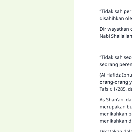
“Tidak sah per
disahihkan ole
Diriwayatkan 
Nabi Shallalla
“Tidak sah se
seorang perem
(Al Hafidz Ib
orang-orang y
Tafsir, 1/285,
As Shan’ani d
merupakan bu
menikahkan ba
menikahkan dir
Dikatakan dala