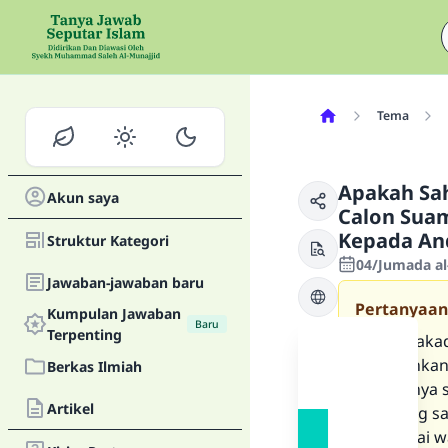
Tema
Apakah Sah
Akun saya
Calon Suam
Kepada An
Struktur Kategori
04/Jumada al
Jawaban-jawaban baru
Pertanyaan
Kumpulan Jawaban
Baru
Terpenting
Apakah akad
menikahkan 
Berkas Ilmiah
kepadanya s
Artikel
saat yang sa
mempelai wa