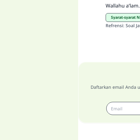
Wallahu a’lam.
Syarat-syarat 
Refrensi
:
Soal J
Daftarkan email Anda u