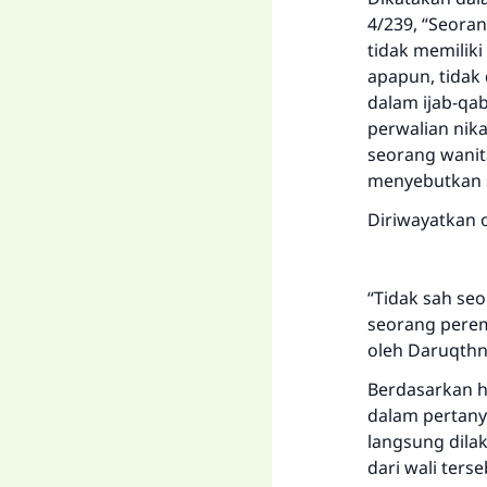
4/239, “Seora
tidak memilik
apapun, tidak 
dalam ijab-qa
perwalian nika
seorang wanit
menyebutkan s
Diriwayatkan 
“Tidak sah se
seorang perem
oleh Daruqthn
Berdasarkan h
dalam pertanya
langsung dilak
dari wali terse