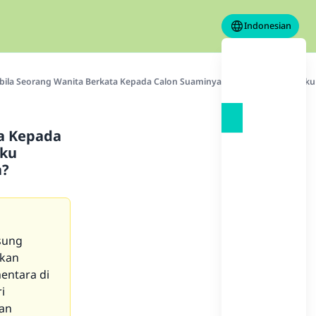
Indonesian
ila Seorang Wanita Berkata Kepada Calon Suaminya Saat Akad Nikah, “Ak
a Kepada
iku
a?
sung
akan
entara di
i
han