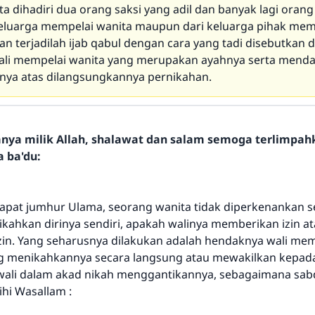
ta dihadiri dua orang saksi yang adil dan banyak lagi orang
keluarga mempelai wanita maupun dari keluarga pihak memp
an terjadilah ijab qabul dengan cara yang tadi disebutkan
wali mempelai wanita yang merupakan ayahnya serta mend
nya atas dilangsungkannya pernikahan.
hanya milik Allah, shalawat dan salam semoga terlimpa
a ba'du:
pat jumhur Ulama, seorang wanita tidak diperkenankan s
kahkan dirinya sendiri, apakah walinya memberikan izin a
in. Yang seharusnya dilakukan adalah hendaknya wali mem
ng menikahkannya secara langsung atau mewakilkan kepad
wali dalam akad nikah menggantikannya, sebagaimana sab
ihi Wasallam :