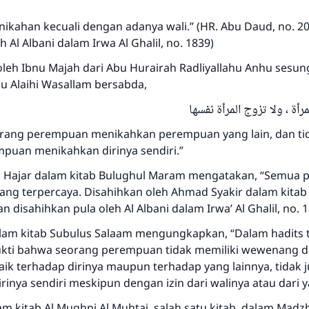
nikahan kecuali dengan adanya wali.” (HR. Abu Daud, no. 20
h Al Albani dalam Irwa Al Ghalil, no. 1839)
oleh Ibnu Majah dari Abu Hurairah Radliyallahu Anhu sesu
Jawaban no. 110845 menyelamatkan
hu Alaihi Wasallam bersabda,
pernikahan.
مرأة ، ولا تزوج المرأة نفسها
orang perempuan menikahkan perempuan yang lain, dan ti
Bantu kami dalam memberikan jawaban untuk umat
puan menikahkan dirinya sendiri.”
Rasulullah ﷺ bersabda
nu Hajar dalam kitab Bulughul Maram mengatakan, “Semua 
"Siapa yang menunjukkan suatu kebaikan, meka dia akan
ang terpercaya. Disahihkan oleh Ahmad Syakir dalam kita
mendapatkan pahala yang sama dengan orang yang
 dan disahihkan pula oleh Al Albani dalam Irwa’ Al Ghalil,
melakukannya"
alam kitab Subulus Salaam mengungkapkan, “Dalam hadits 
MUSLIM, 1893
kti bahwa seorang perempuan tidak memiliki wewenang 
ik terhadap dirinya maupun terhadap yang lainnya, tidak 
inya sendiri meskipun dengan izin dari walinya atau dari y
Saham
m kitab Al Mughni Al Muhtaj, salah satu kitab dalam Madzha