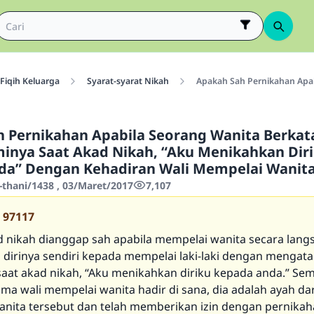
Fiqih Keluarga
Syarat-syarat Nikah
Apakah Sah Pernikahan Apab
 Pernikahan Apabila Seorang Wanita Berkat
inya Saat Akad Nikah, “Aku Menikahkan Dir
da” Dengan Kehadiran Wali Mempelai Wanit
-thani/1438 , 03/Maret/2017
7,107
97117
 nikah dianggap sah apabila mempelai wanita secara lang
dirinya sendiri kepada mempelai laki-laki dengan mengat
aat akad nikah, “Aku menikahkan diriku kepada anda.” Sem
ma wali mempelai wanita hadir di sana, dia adalah ayah dar
nita tersebut dan telah memberikan izin dengan pernika