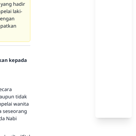
 yang hadir
elai laki-
 dengan
apatkan
hkan kepada
ecara
taupun tidak
pelai wanita
a seseorang
da Nabi