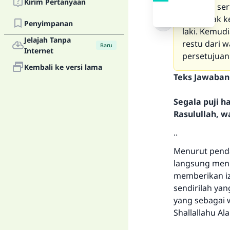
Kirim Pertanyaan
putrinya ser
dari pihak 
Penyimpanan
laki. Kemudi
Jelajah Tanpa
restu dari 
Baru
Internet
persetujuan
Kembali ke versi lama
Teks Jawaban
Segala puji 
Rasulullah, w
..
Menurut penda
langsung meni
memberikan iz
sendirilah ya
yang sebagai 
Shallallahu Ala