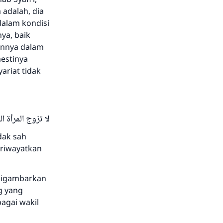
 adalah, dia
dalam kondisi
ya, baik
tannya dalam
mestinya
riat tidak
لا تزوج المرأة ال
dak sah
iriwayatkan
 digambarkan
g yang
bagai wakil