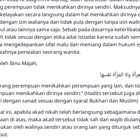
ng perempuan tidak menikahkan dirinya sendiri. Maksudnya
i kelayakan secara langsung dalam hal menikahkan dirinya 
dengan izin walianya dan tidak pula dengan tanpa izin walin
bul atau lainnya sama saja. Sebab pada dasarnya keterliba
h tidak sesuai dengan etika adat istiadat karena sudah se
a mengedepankan sifat malu dan memang dalam hukum sya
ahnya perwalian seorang wanita.
oleh Ibnu Majah,
مرأة ولا المرأة نفسها
orang perempuan menikahkan perempuan yang lain, dan ti
puan menikahkan dirinya sendiri.” (Hadits tersebut juga d
i dengan sanad sesuai dengan syarat Bukhari dan Muslim)
al ini, apabila akad nikah telah berlangsung sebagaimana
an di atas, maka akad tersebut tidak sah dan wajib diulan
ukan oleh walinya sendiri atau orang lain yang ditunjuk se
but.