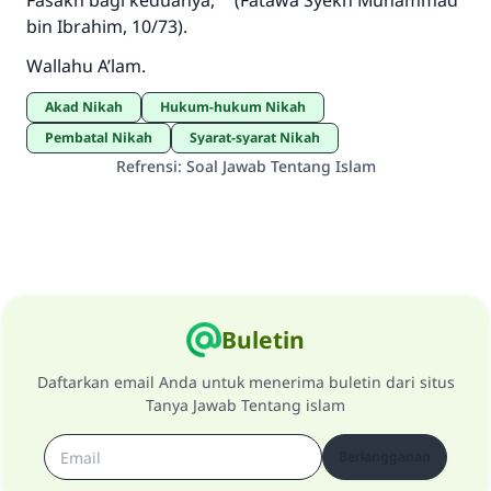
Fasakh bagi keduanya,” (Fatawa Syekh Muhammad
bin Ibrahim, 10/73).
Wallahu A’lam.
Akad Nikah
Hukum-hukum Nikah
Pembatal Nikah
Syarat-syarat Nikah
Refrensi
:
Soal Jawab Tentang Islam
Buletin
Daftarkan email Anda untuk menerima buletin dari situs
Tanya Jawab Tentang islam
Berlangganan