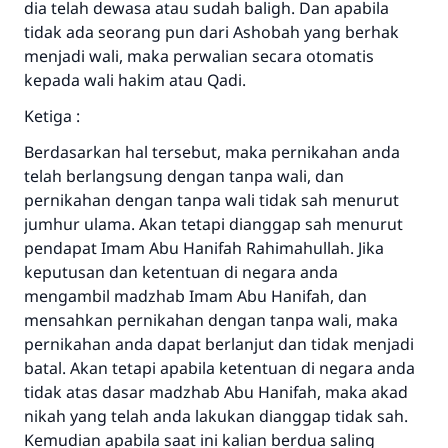
dia telah dewasa atau sudah baligh. Dan apabila
tidak ada seorang pun dari Ashobah yang berhak
menjadi wali, maka perwalian secara otomatis
kepada wali hakim atau Qadi.
Ketiga :
Berdasarkan hal tersebut, maka pernikahan anda
telah berlangsung dengan tanpa wali, dan
pernikahan dengan tanpa wali tidak sah menurut
jumhur ulama. Akan tetapi dianggap sah menurut
pendapat Imam Abu Hanifah Rahimahullah. Jika
keputusan dan ketentuan di negara anda
mengambil madzhab Imam Abu Hanifah, dan
Jawaban no. 110845
mensahkan pernikahan dengan tanpa wali, maka
menyelamatkan pernikahan.
pernikahan anda dapat berlanjut dan tidak menjadi
batal. Akan tetapi apabila ketentuan di negara anda
Bantu kami dalam memberikan jawaban untuk umat
tidak atas dasar madzhab Abu Hanifah, maka akad
nikah yang telah anda lakukan dianggap tidak sah.
Rasulullah ﷺ bersabda
Kemudian apabila saat ini kalian berdua saling
"Siapa yang menunjukkan suatu kebaikan,