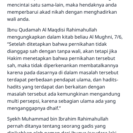
mencintai satu sama-lain, maka hendaknya anda
meka dia akan mendapatkan pahala yang
sama dengan orang yang melakukannya"
memperbarui akad nikah dengan menghadirkan
wali anda.
MUSLIM, 1893
Ibnu Qudamah Al Maqdisi Rahimahullah
mengungkapkan dalam kitab beliau Al Mughni, 7/6,
“Setelah ditetapkan bahwa pernikahan tidak
Saham
dianggap sah dengan tanpa wali, akan tetapi jika
Hakim menetapkan bahwa pernikahan tersebut
sah, maka tidak diperkenankan membatalkannya
karena pada dasarnya di dalam masalah tersebut
terdapat perbedaan pendapat ulama, dan hadits-
hadits yang terdapat dan berkaitan dengan
masalah tersebut ada kemungkinan mengandung
multi persepsi, karena sebagian ulama ada yang
menganggapnya dhaif.”
Syekh Muhammad bin Ibrahim Rahimahullah
pernah ditanya tentang seorang gadis yang