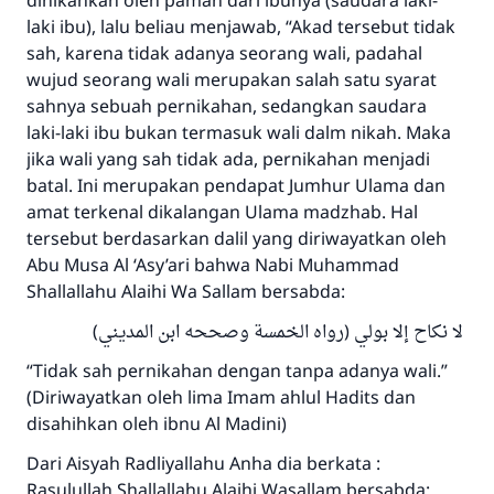
dinikahkan oleh paman dari ibunya (saudara laki-
laki ibu), lalu beliau menjawab, “Akad tersebut tidak
sah, karena tidak adanya seorang wali, padahal
wujud seorang wali merupakan salah satu syarat
sahnya sebuah pernikahan, sedangkan saudara
laki-laki ibu bukan termasuk wali dalm nikah. Maka
jika wali yang sah tidak ada, pernikahan menjadi
batal. Ini merupakan pendapat Jumhur Ulama dan
amat terkenal dikalangan Ulama madzhab. Hal
tersebut berdasarkan dalil yang diriwayatkan oleh
Abu Musa Al ‘Asy’ari bahwa Nabi Muhammad
Shallallahu Alaihi Wa Sallam bersabda:
لا نكاح إلا بولي (رواه الخمسة وصححه ابن المديني)
“Tidak sah pernikahan dengan tanpa adanya wali.”
(Diriwayatkan oleh lima Imam ahlul Hadits dan
disahihkan oleh ibnu Al Madini)
Dari Aisyah Radliyallahu Anha dia berkata :
Rasulullah Shallallahu Alaihi Wasallam bersabda: