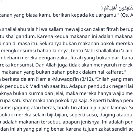
:
pernikahan.
akanan yang biasa kamu berikan kepada keluargamu.” (Qs. A
Bantu kami dalam memberikan jawaban untuk umat
 shallallahu ‘alaihi wa sallam mewajibkan zakat fitrah berup
Rasulullah ﷺ bersabda
tu sha’ gandum. Karena kedua makanan ini adalah makan
"Siapa yang menunjukkan suatu kebaikan, meka dia akan
nah di masa itu. Sekiranya bukan makanan pokok mereka,
mendapatkan pahala yang sama dengan orang yang
mengkonsumsi bahan lainnya, tentu Nabi shallallahu ‘alaih
melakukannya"
mbebani mereka dengan zakat fitrah yang bukan dari ba
MUSLIM, 1893
reka konsumsi. Dan Allah juga tidak akan menyuruh merek
makanan yang bukan bahan pokok dalam hal kaffarat.”
 berkata dalam I’lam al-Muwaqqi’in (3/12), “Inilah yang me
Saham
 penduduk Madinah saat itu. Adapun penduduk negeri la
knya bukan kurma dan jelai, maka mereka hanya wajib m
berupa satu sha’ makanan pokoknya saja. Seperti halnya pe
msi jagung atau beras, buah Tin atau biji-bijian lainnya.
okok mereka selain biji-bijian, seperti susu, daging ataup
a adalah makanan tersebut, apapun jenisnya. Ini adalah pe
an inilah yang paling benar. Karena tujuan zakat sendiri a