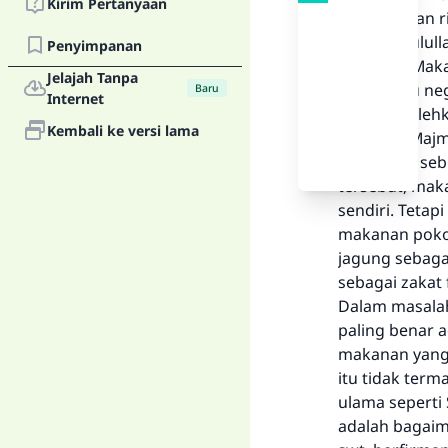
Kirim Pertanyaan
berdasarkan ri
masa Rasulull
Penyimpanan
berkata, “Maka
Jelajah Tanpa
Bila di satu 
Baru
Internet
maka dibolehk
Kembali ke versi lama
Di dalam Majmu
penduduk sebu
tersebut, mak
sendiri. Teta
makanan poko
jagung sebaga
sebagai zakat 
Dalam masalah
paling benar
makanan yang 
itu tidak term
ulama seperti 
adalah bagaim