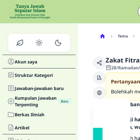
Tema
Zakat Fitr
Akun saya
28/Ramadan/1
Struktur Kategori
Pertanyaan
Jawaban-jawaban baru
Bolehkah me
Kumpulan Jawaban
Baru
Teks Jawaban
Terpenting
Berkas Ilmiah
Segala puji 
Rasulullah, w
Artikel
Zakat fitrah 