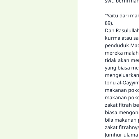
swt. berfirman
“Yaitu dari m
89).
Dan Rasulullah
kurma atau sa
penduduk Madi
mereka malah 
tidak akan me
yang biasa me
mengeluarkan 
Ibnu al-Qayyim
makanan pokok
makanan poko
zakat fitrah 
biasa mengonsu
bila makanan p
zakat fitrahny
Jumhur ulama d