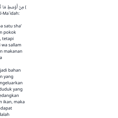
( مِنْ أَوْسَطِ مَا تُطْعِمُونَ أَهْلِيكُمْ )
l-Ma`idah:
a satu sha’
an pokok
 tetapi
i wa sallam
han makanan
a
njadi bahan
in yang
engeluarkan
nduduk yang
 Sedangkan
un ikan, maka
ndapat
dalah