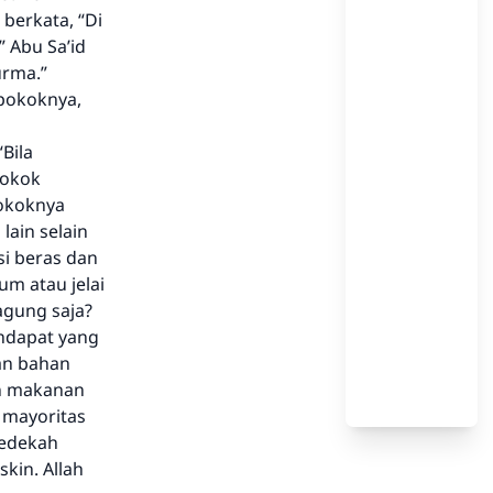
 berkata, “Di
 Abu Sa’id
urma.”
 pokoknya,
Bila
pokok
okoknya
lain selain
i beras dan
m atau jelai
agung saja?
ndapat yang
an bahan
un makanan
t mayoritas
sedekah
kin. Allah