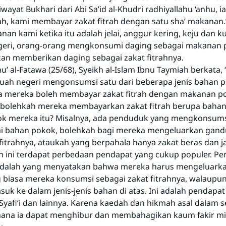
wayat Bukhari dari Abi Sa’id al-Khudri radhiyallahu ‘anhu, ia
ah, kami membayar zakat fitrah dengan satu sha’ makanan.”
nan kami ketika itu adalah jelai, anggur kering, keju dan k
negeri, orang-orang mengkonsumi daging sebagai makanan
an memberikan daging sebagai zakat fitrahnya.
’ al-Fatawa (25/68), Syeikh al-Islam Ibnu Taymiah berkata, “
ah negeri mengonsumsi satu dari beberapa jenis bahan 
a mereka boleh membayar zakat fitrah dengan makanan p
pi bolehkah mereka membayarkan zakat fitrah berupa bahan 
k mereka itu? Misalnya, ada penduduk yang mengkonsums
i bahan pokok, bolehkah bagi mereka mengeluarkan gandu
fitrahnya, ataukah yang berpahala hanya zakat beras dan j
 ini terdapat perbedaan pendapat yang cukup populer. Pe
 adalah yang menyatakan bahwa mereka harus mengeluark
biasa mereka konsumsi sebagai zakat fitrahnya, walaup
asuk ke dalam jenis-jenis bahan di atas. Ini adalah pendapa
Syafi’i dan lainnya. Karena kaedah dan hikmah asal dalam 
ana ia dapat menghibur dan membahagikan kaum fakir mis
Jawaban no. 110845 menyelamatkan