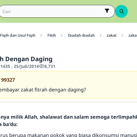
Fiqih dan Usul Fiqih
Fikih
Ibadah-ibadah
zakat
zakat
ah Dengan Daging
435 , 25/Juli/2014
8,731
99327
mbayar zakat fitrah dengan daging?
hanya milik Allah, shalawat dan salam semoga terlimpa
a ba'du:
harus berupa makanan pokok yang biasa dikonsumsi manusia