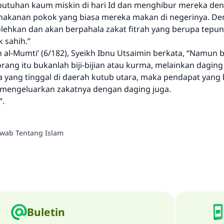
utuhan kaum miskin di hari Id dan menghibur mereka de
akanan pokok yang biasa mereka makan di negerinya. D
olehkan dan akan berpahala zakat fitrah yang berupa tepu
k sahih.”
 al-Mumti’ (6/182), Syeikh Ibnu Utsaimin berkata, “Namun 
ang itu bukanlah biji-bijian atau kurma, melainkan daging
a yang tinggal di daerah kutub utara, maka pendapat yang
mengeluarkan zakatnya dengan daging juga.
”.
awab Tentang Islam
Buletin