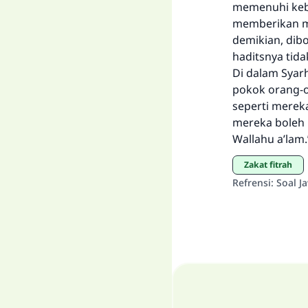
memenuhi keb
memberikan m
demikian, dib
haditsnya tida
Di dalam Syarh
pokok orang-or
seperti merek
mereka boleh 
Wallahu a’lam.
zakat fitrah
Refrensi
:
Soal J