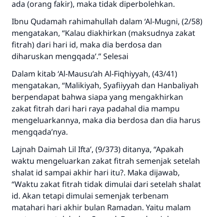
ada (orang fakir), maka tidak diperbolehkan.
Ibnu Qudamah rahimahullah dalam ‘Al-Mugni, (2/58)
mengatakan, “Kalau diakhirkan (maksudnya zakat
fitrah) dari hari id, maka dia berdosa dan
diharuskan mengqada’.” Selesai
Dalam kitab ‘Al-Mausu’ah Al-Fiqhiyyah, (43/41)
mengatakan, “Malikiyah, Syafiiyyah dan Hanbaliyah
berpendapat bahwa siapa yang mengakhirkan
zakat fitrah dari hari raya padahal dia mampu
mengeluarkannya, maka dia berdosa dan dia harus
mengqada’nya.
Lajnah Daimah Lil Ifta’, (9/373) ditanya, “Apakah
Jawaban no. 110845
waktu mengeluarkan zakat fitrah semenjak setelah
menyelamatkan pernikahan.
shalat id sampai akhir hari itu?. Maka dijawab,
“Waktu zakat fitrah tidak dimulai dari setelah shalat
Bantu kami dalam memberikan jawaban untuk umat
id. Akan tetapi dimulai semenjak terbenam
matahari hari akhir bulan Ramadan. Yaitu malam
Rasulullah ﷺ bersabda