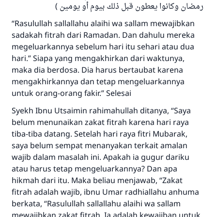
رمضان وكانوا يعطون قبل ذلك بيوم أو يومين )
“Rasulullah sallallahu alaihi wa sallam mewajibkan
sadakah fitrah dari Ramadan. Dan dahulu mereka
megeluarkannya sebelum hari itu sehari atau dua
hari.” Siapa yang mengakhirkan dari waktunya,
maka dia berdosa. Dia harus bertaubat karena
mengakhirkannya dan tetap mengeluarkannya
untuk orang-orang fakir.” Selesai
Syekh Ibnu Utsaimin rahimahullah ditanya, “Saya
belum menunaikan zakat fitrah karena hari raya
tiba-tiba datang. Setelah hari raya fitri Mubarak,
saya belum sempat menanyakan terkait amalan
wajib dalam masalah ini. Apakah ia gugur dariku
atau harus tetap mengeluarkannya? Dan apa
hikmah dari itu. Maka beliau menjawab, “Zakat
fitrah adalah wajib, ibnu Umar radhiallahu anhuma
berkata, “Rasulullah sallallahu alaihi wa sallam
mewajibkan zakat fitrah. Ia adalah kewajiban untuk