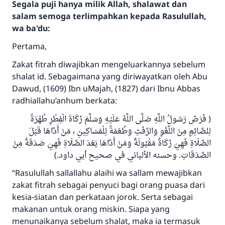
Segala puji hanya milik Allah, shalawat dan
salam semoga terlimpahkan kepada Rasulullah,
wa ba'du:
Pertama,
Zakat fitrah diwajibkan mengeluarkannya sebelum
shalat id. Sebagaimana yang diriwayatkan oleh Abu
Dawud, (1609) Ibn uMajah, (1827) dari Ibnu Abbas
radhiallahu’anhum berkata:
( فَرَضَ رَسُولُ اللَّهِ صَلَّى اللَّهُ عَلَيْهِ وَسَلَّمَ زَكَاةَ الْفِطْرِ طُهْرَةً
لِلصَّائِمِ مِنْ اللَّغْوِ وَالرَّفَثِ وَطُعْمَةً لِلْمَسَاكِينِ ، مَنْ أَدَّاهَا قَبْلَ
الصَّلَاةِ فَهِيَ زَكَاةٌ مَقْبُولَةٌ وَمَنْ أَدَّاهَا بَعْدَ الصَّلَاةِ فَهِيَ صَدَقَةٌ مِنْ
الصَّدَقَاتِ. وحسنه الألباني في صحيح أبي داود.)
“Rasulullah sallallahu alaihi wa sallam mewajibkan
zakat fitrah sebagai penyuci bagi orang puasa dari
kesia-siatan dan perkataan jorok. Serta sebagai
makanan untuk orang miskin. Siapa yang
menunaikanya sebelum shalat, maka ia termasuk