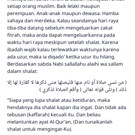
setiap orang muslim. Baik lelaki maupun
perempuan. Anak-anak maupun dewasa. Hamba
sahaya dan merdeka. Kalau seandainya hari raya
tiba-tiba datang sebelum mengeluarkan zakat
fitrah, maka anda dapat mengeluarkanna pada
waktu hari raya meskipun setelah shalat. Karena
ibadah wajib kalau terlewatkan waktunya karena
ada uzur, maka ia diqado’ ketika uzur itu hilang.
Berdasarkan sabda Nabi sallallahu alaihi wa sallam
dalam shalat:
( من نسي صلاة أو نام عنها فليصلها متى ذكرها لا كفارة لها إلا
ذلك ) وتلى قوله تعالى ( وأقم الصلاة لذكري )
“Siapa yang lupa shalat atau ketiduran, maka
hendaknya dia shalat kapan dia ingat. Dan tidak ada
tebusan (kaffarah) kecuali itu. Dan beliau
melantunkan ayat Al-Qur’an, (Dan tunaikanlah
shalat untuk mengingat-Ku).