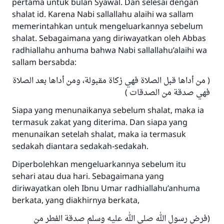
pertama untuk bulan Syawal. Dan selesai dengan
"Siapa yang menunjukkan suatu kebaikan,
shalat id. Karena Nabi sallallahu alaihi wa sallam
meka dia akan mendapatkan pahala yang
memerintahkan untuk mengeluarkannya sebelum
sama dengan orang yang melakukannya"
shalat. Sebagaimana yang diriwayatkan oleh Abbas
MUSLIM, 1893
radhiallahu anhuma bahwa Nabi sallallahu’alaihi wa
sallam bersabda:
( من أداها قبل الصلاة فهي زكاة مقبولة، ومن أداها بعد الصلاة
Saham
فهي صدقة من الصدقات )
Siapa yang menunaikanya sebelum shalat, maka ia
termasuk zakat yang diterima. Dan siapa yang
menunaikan setelah shalat, maka ia termasuk
sedakah diantara sedakah-sedakah.
Diperbolehkan mengeluarkannya sebelum itu
sehari atau dua hari. Sebagaimana yang
diriwayatkan oleh Ibnu Umar radhiallahu’anhuma
berkata, yang diakhirnya berkata,
(فرض رسول الله صلى الله عليه وسلم صدقة الفطر من