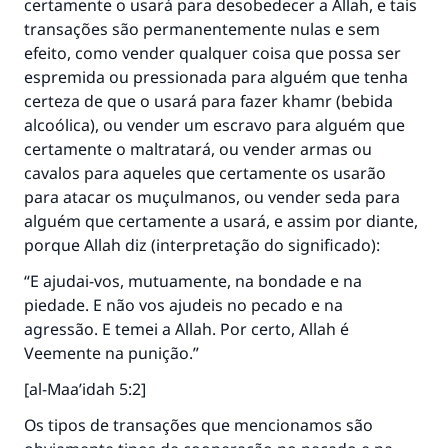
O Profeta ﷺ disse,
certamente o usará para desobedecer a Allah, e tais
"Quem quer que incentive outros a fazer o
transações são permanentemente nulas e sem
que é bom receberá a mesma recompensa
efeito, como vender qualquer coisa que possa ser
que aqueles que o fazem."
espremida ou pressionada para alguém que tenha
certeza de que o usará para fazer khamr (bebida
(MUSLIM, 1893)
alcoólica), ou vender um escravo para alguém que
certamente o maltratará, ou vender armas ou
cavalos para aqueles que certamente os usarão
CONTRIBUIR
para atacar os muçulmanos, ou vender seda para
alguém que certamente a usará, e assim por diante,
porque Allah diz (interpretação do significado):
“E ajudai-vos, mutuamente, na bondade e na
piedade. E não vos ajudeis no pecado e na
agressão. E temei a Allah. Por certo, Allah é
Veemente na punição.”
[al-Maa’idah 5:2]
Os tipos de transações que mencionamos são