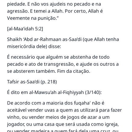
piedade. E não vos ajudeis no pecado e na
agressão. E temei a Allah. Por certo, Allah é
Veemente na punição.”
[al-Maa’idah 5:2]
Shaikh ‘Abd ar-Rahmaan as-Saa’di (que Allah tenha
misericórdia dele) disse:
É necessário que alguém se abstenha de todo
pecado e ato de transgressão, e ajude os outros a
se absterem também. Fim da citação.
Tafsir as-Saa’di
(p. 218)
É dito em
al-Mawsu’ah al-Fiqhiyyah
(3/140):
De acordo com a maioria dos fuqaha' não é
aceitável vender uvas a quem as utilizará para fazer
vinho, ou vender meios de jogos de azar a um
jogador, ou uma casa que será usada como igreja,
ou vender madeira a quem fará dela uma cruz, ou