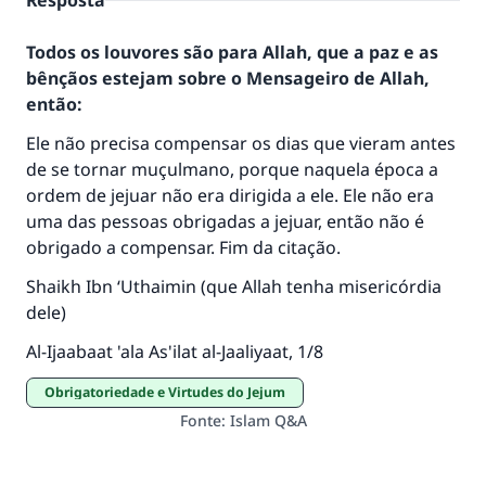
Resposta
Todos os louvores são para Allah, que a paz e as
bênçãos estejam sobre o Mensageiro de Allah,
então:
Ele não precisa compensar os dias que vieram antes
de se tornar muçulmano, porque naquela época a
ordem de jejuar não era dirigida a ele. Ele não era
A resposta n° 110845 salvou um
uma das pessoas obrigadas a jejuar, então não é
casamento.
obrigado a compensar. Fim da citação.
Shaikh Ibn ‘Uthaimin (que Allah tenha misericórdia
Ajude-nos a responder à Ummah
dele)
O Profeta ﷺ disse,
Al-Ijaabaat 'ala As'ilat al-Jaaliyaat, 1/8
"Quem quer que incentive outros a fazer o
que é bom receberá a mesma recompensa
Obrigatoriedade e Virtudes do Jejum
que aqueles que o fazem."
Fonte
:
Islam Q&A
(MUSLIM, 1893)