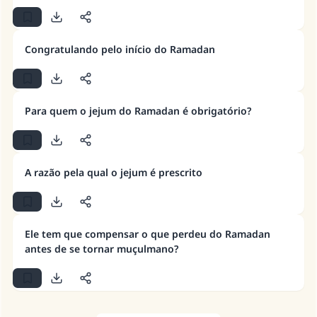
casamento.
Ajude-nos a responder à Ummah
Congratulando pelo início do Ramadan
O Profeta ﷺ disse,
"Quem quer que incentive outros a fazer o
que é bom receberá a mesma recompensa
Para quem o jejum do Ramadan é obrigatório?
que aqueles que o fazem."
(MUSLIM, 1893)
A razão pela qual o jejum é prescrito
CONTRIBUIR
Ele tem que compensar o que perdeu do Ramadan
antes de se tornar muçulmano?