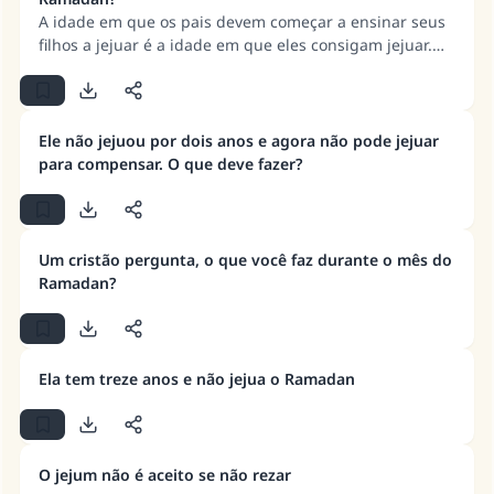
A idade em que os pais devem começar a ensinar seus
filhos a jejuar é a idade em que eles consigam jejuar.
Alguns estudiosos definiram isso como sendo dez anos
de idade.
Ele não jejuou por dois anos e agora não pode jejuar
para compensar. O que deve fazer?
Um cristão pergunta, o que você faz durante o mês do
Ramadan?
Ela tem treze anos e não jejua o Ramadan
A resposta n° 110845 salvou um
O jejum não é aceito se não rezar