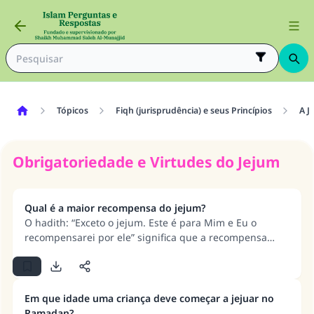
Tópicos
Fiqh (jurisprudência) e seus Princípios
A J
Obrigatoriedade e Virtudes do Jejum
Qual é a maior recompensa do jejum?
O hadith: “Exceto o jejum. Este é para Mim e Eu o
recompensarei por ele” significa que a recompensa
pelo jejum é multiplicada por mais de setecentas vezes.
Em que idade uma criança deve começar a jejuar no
Ramadan?