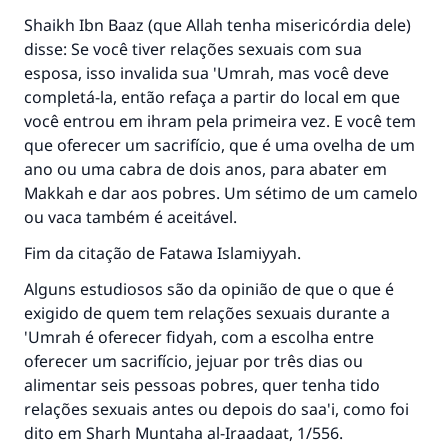
Shaikh Ibn Baaz (que Allah tenha misericórdia dele)
disse: Se você tiver relações sexuais com sua
esposa, isso invalida sua 'Umrah, mas você deve
completá-la, então refaça a partir do local em que
você entrou em ihram pela primeira vez. E você tem
que oferecer um sacrifício, que é uma ovelha de um
A resposta n° 110845 salvou um
ano ou uma cabra de dois anos, para abater em
Makkah e dar aos pobres. Um sétimo de um camelo
casamento.
ou vaca também é aceitável.
Ajude-nos a responder à Ummah
Fim da citação de Fatawa Islamiyyah.
O Profeta ﷺ disse,
Alguns estudiosos são da opinião de que o que é
"Quem quer que incentive outros a fazer o
exigido de quem tem relações sexuais durante a
que é bom receberá a mesma recompensa
'Umrah é oferecer fidyah, com a escolha entre
que aqueles que o fazem."
oferecer um sacrifício, jejuar por três dias ou
(MUSLIM, 1893)
alimentar seis pessoas pobres, quer tenha tido
relações sexuais antes ou depois do saa'i, como foi
dito em Sharh Muntaha al-Iraadaat, 1/556.