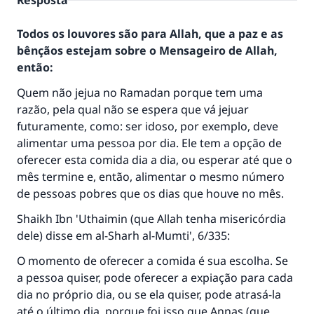
Resposta
Todos os louvores são para Allah, que a paz e as
bênçãos estejam sobre o Mensageiro de Allah,
então:
Quem não jejua no Ramadan porque tem uma
razão, pela qual não se espera que vá jejuar
futuramente, como: ser idoso, por exemplo, deve
alimentar uma pessoa por dia. Ele tem a opção de
oferecer esta comida dia a dia, ou esperar até que o
mês termine e, então, alimentar o mesmo número
A resposta n° 110845 salvou um
de pessoas pobres que os dias que houve no mês.
casamento.
Shaikh Ibn 'Uthaimin (que Allah tenha misericórdia
dele) disse em al-Sharh al-Mumti', 6/335:
Ajude-nos a responder à Ummah
O momento de oferecer a comida é sua escolha. Se
O Profeta ﷺ disse,
a pessoa quiser, pode oferecer a expiação para cada
"Quem quer que incentive outros a fazer o
dia no próprio dia, ou se ela quiser, pode atrasá-la
que é bom receberá a mesma recompensa
que aqueles que o fazem."
até o último dia, porque foi isso que Annas (que