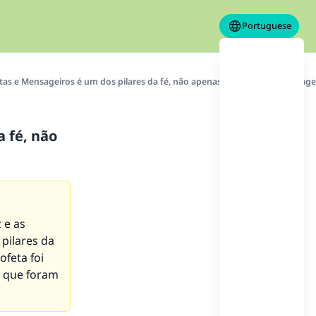
Portuguese
tas e Mensageiros é um dos pilares da fé, não apenas a crença nos Mensage
a fé, não
 e as
 pilares da
feta foi
s que foram