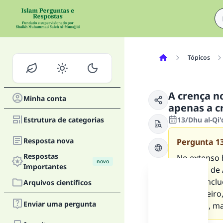
Tópicos
A crença n
Minha conta
apenas a c
Estrutura de categorias
13/Dhu al-Qi'
Resposta nova
Pergunta
1
Respostas
No extenso h
novo
Importantes
bênçãos de A
fé, que inc
Arquivos científicos
Mensageiro, 
Enviar uma pergunta
Profetas, m