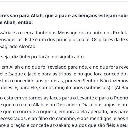
ores são para Allah, que a paz e as bênçãos estejam sob
 Allah, então:
ssária é a crença tanto nos Mensageiros quanto nos Profet
sageiros. Este é um dos princípios da fé. Os pilares da fé 
 Sagrado Alcorão.
 seja, diz (interpretação do significado):
 em Allah e no que foi revelado para nós, e no que fora rev
l e Isaque e Jacó e para as tribos; e no que fora concedido 
e fora concedido aos profetas, por seu Senhor. Não fazemos
deles. E, para Ele, somos muçulmanos (submissos)." [Al-Ba
 está em voltardes as faces para o Levante e para o Poent
 quem crê em Allah, e no Derradeiro Dia, e nos anjos, e no 
de quem concede a riqueza, embora a ela apegado, aos pare
necessitados, e ao filho do caminho, e aos mendigos, e aos 
 a oração e concede az-zakah; e a dos que são fiéis a seu