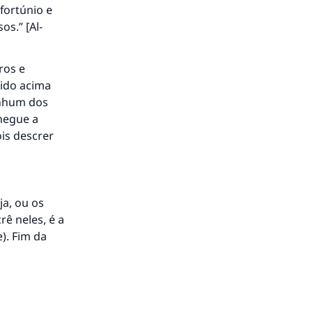
fortúnio e
s.” [Al-
ros e
zido acima
enhum dos
negue a
ois descrer
ja, ou os
ê neles, é a
to.
). Fim da
á a