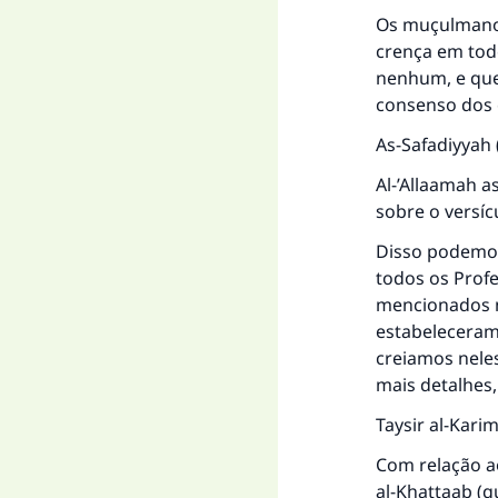
Os muçulmanos
crença em tod
nenhum, e que
consenso dos e
As-Safadiyyah
Al-’Allaamah a
sobre o versíc
Disso podemos
todos os Prof
mencionados ne
estabeleceram.
creiamos nele
mais detalhes
Taysir al-Kar
Com relação ao
al-Khattaab (qu