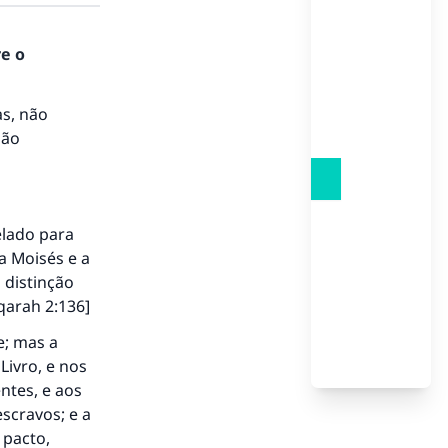
re o
as, não
são
elado para
a Moisés e a
 distinção
qarah 2:136]
e; mas a
Livro, e nos
ntes, e aos
escravos; e a
 pacto,