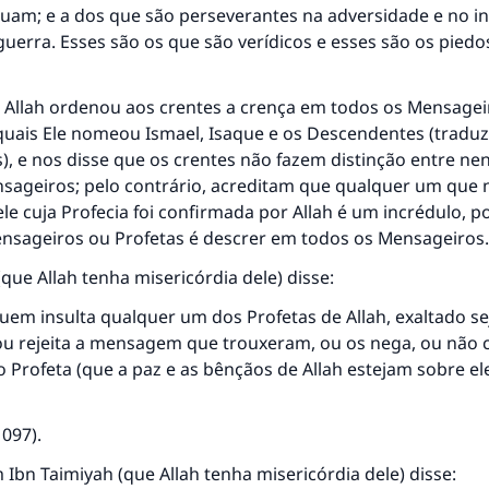
uam; e a dos que são perseverantes na adversidade e no in
erra. Esses são os que são verídicos e esses são os piedoso
Allah ordenou aos crentes a crença em todos os Mensagei
 quais Ele nomeou Ismael, Isaque e os Descendentes (tradu
), e nos disse que os crentes não fazem distinção entre n
nsageiros; pelo contrário, acreditam que qualquer um que 
le cuja Profecia foi confirmada por Allah é um incrédulo, p
sageiros ou Profetas é descrer em todos os Mensageiros.
(que Allah tenha misericórdia dele) disse:
uem insulta qualquer um dos Profetas de Allah, exaltado se
u rejeita a mensagem que trouxeram, ou os nega, ou não cr
resposta n° 110845 salvou um casamen
 Profeta (que a paz e as bênçãos de Allah estejam sobre ele
Ajude-nos a responder à Ummah
097).
O Profeta ﷺ disse,
uem quer que incentive outros a fazer o que é bom receber
m Ibn Taimiyah (que Allah tenha misericórdia dele) disse: