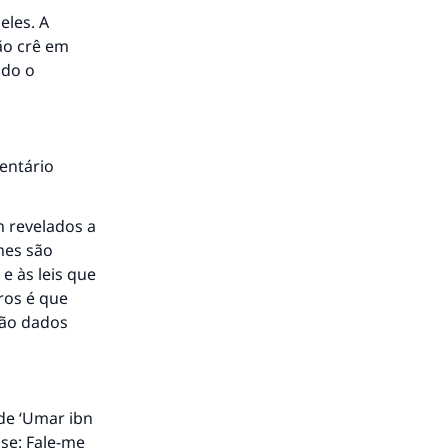
eles. A
ão crê em
ndo o
mentário
 revelados a
mes são
e às leis que
ros é que
são dados
de ‘Umar ibn
sse: Fale-me