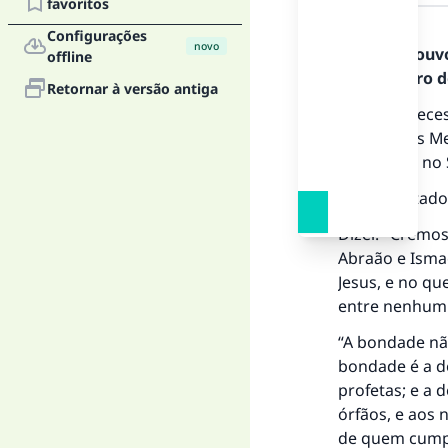
favoritos
Resposta
Configurações
novo
Todos os louv
offline
Mensageiro de
Retornar à versão antiga
A crença nece
apenas nos Men
explicados no
Allah, exaltado
Dizei: "Cremos
Abraão e Ismae
Jesus, e no qu
entre nenhum 
“A bondade não
bondade é a de
profetas; e a 
órfãos, e aos 
de quem cumpre