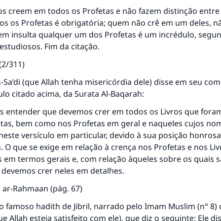
mesma recompensa que aqueles que o fazem."
 creem em todos os Profetas e não fazem distinção entre 
(MUSLIM, 1893)
os os Profetas é obrigatória; quem não crê em um deles, n
m insulta qualquer um dos Profetas é um incrédulo, segu
studiosos. Fim da citação.
CONTRIBUIR
(2/311)
s-Sa’di (que Allah tenha misericórdia dele) disse em seu co
ulo citado acima, da Surata Al-Baqarah:
 entender que devemos crer em todos os Livros que foram
etas, bem como nos Profetas em geral e naqueles cujos no
ste versículo em particular, devido à sua posição honrosa 
 O que se exige em relação à crença nos Profetas e nos Liv
s em termos gerais e, com relação àqueles sobre os quais 
, devemos crer neles em detalhes.
im ar-Rahmaan
(pág. 67)
 famoso hadith de Jibril, narrado pelo Imam Muslim (n° 8) 
e Allah esteja satisfeito com ele), que diz o seguinte: Ele di