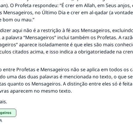
aan). O Profeta respondeu: “É crer em Allah, em Seus anjos,
s Mensageiros, no Último Dia e crer em al-qadar (a vontade
ele bom ou mau.”
dizer aqui não é a restrição à fé aos Mensageiros, excluindo
, a palavra “Mensageiros” inclui também os Profetas. A razã
ageiros” aparece isoladamente é que eles são mais conhec
culos citados acima, e isso indica a obrigatoriedade na cr
o entre Profetas e Mensageiros não se aplica em todos os c
do uma das duas palavras é mencionada no texto, o que se 
tas quanto os Mensageiros. A distinção entre eles só é feit
vras aparecem no mesmo texto.
ais.
ageiros
A