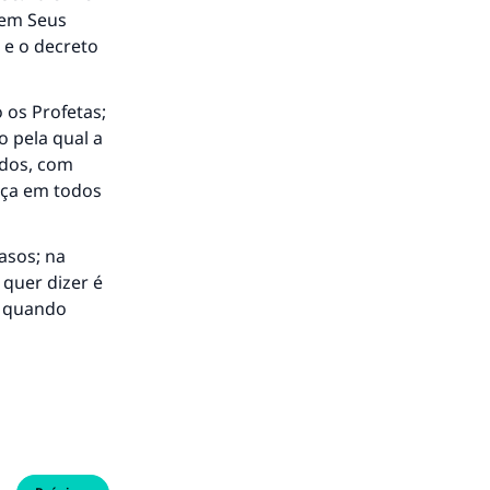
 em Seus
 e o decreto
 os Profetas;
o pela qual a
idos, com
ença em todos
asos; na
quer dizer é
a quando