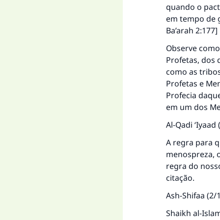
quando o pact
em tempo de gu
Ba’arah 2:177]
Observe como 
Profetas, dos
como as tribos
Profetas e Me
Profecia daque
em um dos Men
Al-Qadi ‘Iyaad 
A regra para q
menospreza, o
A 
regra do nosso
citação.
Ash-Shifaa
(2/1
"Q
Shaikh al-Isla