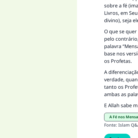
sobre a fé (im
Livros, em Seu
divino), seja 
O que se quer 
pelo contrário
palavra “Mens
base nos versí
os Profetas.
A diferenciaçã
verdade, quan
tanto os Profe
ambas as pala
E Allah sabe m
A Fé nos Mens
Fonte
:
Islam Q&