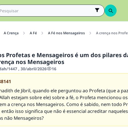
A Crença
A Fé
A Fé nos Mensageiros
A crença nos Profe
os Profetas e Mensageiros é um dos pilares d
rença nos Mensageiros
dah/1447 , 30/abril/2026
16
38141
adith de Jibril, quando ele perguntou ao Profeta (que a paz
llah estejam sobre ele) sobre a fé, o Profeta mencionou os
luem a crença nos Mensageiros. Como é sabido, nem todo Pro
então isso significa que não é essencial acreditar naquele
as não Mensageiros?