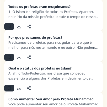
Todos os profetas eram muçulmanos?
A resposta n° 110845 salvou um
1- O Islam é a religião de todos os Profetas. Apareceu
casamento.
no início da missão profética, desde o tempo do nosso
pai Adam, e todas as mensagens convidaram ao Islam
(submissão a Allah) em termos de crenças e regras
Ajude-nos a responder à Ummah
básicas. 2- Os crentes que seguiram os profetas
O Profeta ﷺ disse,
anteriores eram todos muçulmanos num sentido geral,
Por que precisamos de profetas?
"Quem quer que incentive outros a fazer o
e entrarão no Paraíso em virtude do seu Islam.
Precisamos de profetas para nos guiar para o que é
que é bom receberá a mesma recompensa
melhor para nós neste mundo e no outro. Não podemos
que aqueles que o fazem."
seguir o que nos é melhor em relação à outra vida, a
menos que sigamos a mensagem. Não podemos ser
(MUSLIM, 1893)
guiados para o que nos é melhor neste mundo, a
menos que sigamos a mensagem.
Qual é o status dos profetas no Islam?
Allah, o Todo-Poderoso, nos disse que concedeu
CONTRIBUIR
excelência a alguns dos Profetas em detrimento de
outros. A Ummah concordou unanimemente que os
Mensageiros são superiores aos Profetas e que os
Mensageiros variam em status. Os melhores
Mensageiros e Profetas são cinco: Muhammad, Nuh,
Como Aumentar Seu Amor pelo Profeta Muhammad
Ibrahim, Mussa e ‘Issa (que a paz e as bênçãos de Allah
Você pode aumentar seu amor pelo Profeta Muhammad