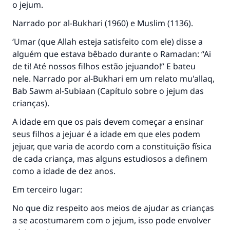
o jejum.
Narrado por al-Bukhari (1960) e Muslim (1136).
‘Umar (que Allah esteja satisfeito com ele) disse a
alguém que estava bêbado durante o Ramadan: “Ai
de ti! Até nossos filhos estão jejuando!” E bateu
nele. Narrado por al-Bukhari em um relato mu'allaq,
Bab Sawm al-Subiaan (Capítulo sobre o jejum das
crianças).
A idade em que os pais devem começar a ensinar
seus filhos a jejuar é a idade em que eles podem
A resposta n° 110845 salvou um
jejuar, que varia de acordo com a constituição física
de cada criança, mas alguns estudiosos a definem
casamento.
como a idade de dez anos.
Ajude-nos a responder à Ummah
Em terceiro lugar:
O Profeta ﷺ disse,
No que diz respeito aos meios de ajudar as crianças
"Quem quer que incentive outros a fazer o
a se acostumarem com o jejum, isso pode envolver
que é bom receberá a mesma recompensa