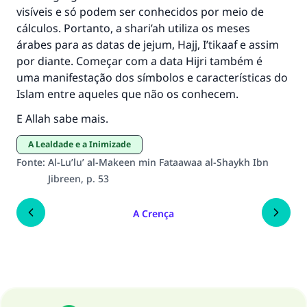
Ajude-nos a responder à Ummah
visíveis e só podem ser conhecidos por meio de
O Profeta ﷺ disse,
cálculos. Portanto, a shari’ah utiliza os meses
"Quem quer que incentive outros a fazer o
árabes para as datas de jejum, Hajj, I’tikaaf e assim
que é bom receberá a mesma recompensa
por diante. Começar com a data Hijri também é
que aqueles que o fazem."
uma manifestação dos símbolos e características do
Islam entre aqueles que não os conhecem.
(MUSLIM, 1893)
E Allah sabe mais.
A Lealdade e a Inimizade
CONTRIBUIR
Fonte
:
Al-Lu’lu’ al-Makeen min Fataawaa al-Shaykh Ibn
Jibreen, p. 53
A Crença