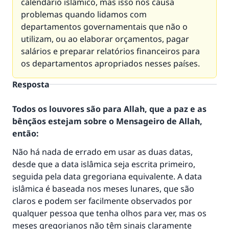
calendário islâmico, mas isso nos causa
problemas quando lidamos com
departamentos governamentais que não o
utilizam, ou ao elaborar orçamentos, pagar
salários e preparar relatórios financeiros para
os departamentos apropriados nesses países.
Resposta
Todos os louvores são para Allah, que a paz e as
bênçãos estejam sobre o Mensageiro de Allah,
então:
Não há nada de errado em usar as duas datas,
desde que a data islâmica seja escrita primeiro,
seguida pela data gregoriana equivalente. A data
A resposta n° 110845 salvou um
islâmica é baseada nos meses lunares, que são
claros e podem ser facilmente observados por
casamento.
qualquer pessoa que tenha olhos para ver, mas os
meses gregorianos não têm sinais claramente