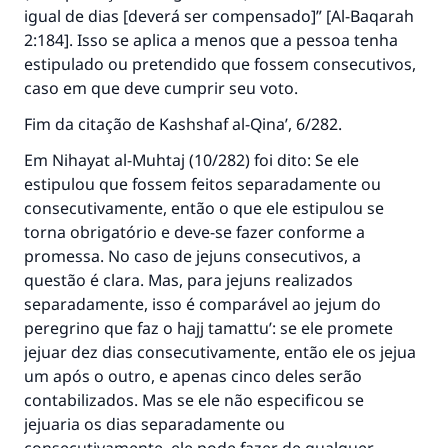
igual de dias [deverá ser compensado]” [Al-Baqarah
2:184]. Isso se aplica a menos que a pessoa tenha
estipulado ou pretendido que fossem consecutivos,
caso em que deve cumprir seu voto.
Fim da citação de
Kashshaf al-Qina’
, 6/282.
Em
Nihayat al-Muhtaj
(10/282) foi dito: Se ele
estipulou que fossem feitos separadamente ou
consecutivamente, então o que ele estipulou se
torna obrigatório e deve-se fazer conforme a
promessa. No caso de jejuns consecutivos, a
questão é clara. Mas, para jejuns realizados
separadamente, isso é comparável ao jejum do
peregrino que faz o hajj tamattu’: se ele promete
jejuar dez dias consecutivamente, então ele os jejua
um após o outro, e apenas cinco deles serão
contabilizados. Mas se ele não especificou se
A resposta n° 110845 salvou um
jejuaria os dias separadamente ou
casamento.