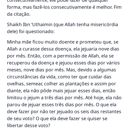
consecutivamente, ele pode fazer de qualquer
forma, mas fazê-los consecutivamente é melhor. Fim
Ajude-nos a responder à Ummah
da citação.
O Profeta ﷺ disse,
Shaikh Ibn ‘Uthaimin (que Allah tenha misericórdia
"Quem quer que incentive outros a fazer o
dele) foi questionado:
que é bom receberá a mesma recompensa
que aqueles que o fazem."
Minha mãe ficou muito doente e prometeu que, se
Allah a curasse dessa doença, ela jejuaria nove dias
(MUSLIM, 1893)
por mês. Então, com a permissão de Allah, ela se
recuperou da doença e jejuou esses dias por vários
meses, nove dias por mês. Mas, devido a algumas
CONTRIBUIR
circunstâncias da vida, como ter que cuidar das
ovelhas, semear, colher as plantações e assim por
diante, ela não pôde mais jejuar esses dias, então
limitou o jejum a três dias por mês. Até hoje, ela não
parou de jejuar esses três dias por mês. O que ela
deve fazer por não ter jejuado os seis dias restantes
de seu voto? O que ela deve fazer se quiser se
libertar desse voto?