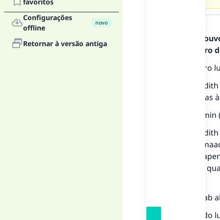
favoritos
Resposta
Configurações
novo
offline
Todos os louv
Retornar à versão antiga
Mensageiro de
Em primeiro l
Não há hadith 
as respostas 
Ibn 'Uthaimin 
Não há hadith 
mês de Jumaad
sagrados apen
'umrah ou qual
da citação.
Liqa' al-Baab a
Em segundo lu