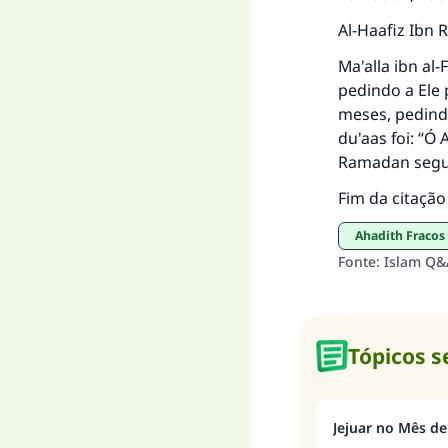
Al-Haafiz Ibn 
Ma'alla ibn al
pedindo a Ele 
meses, pedindo
du'aas foi: “
Ramadan segur
Fim da citação 
Ahadith Fracos
Fonte
:
Islam Q&
Tópicos 
Jejuar no Mês de