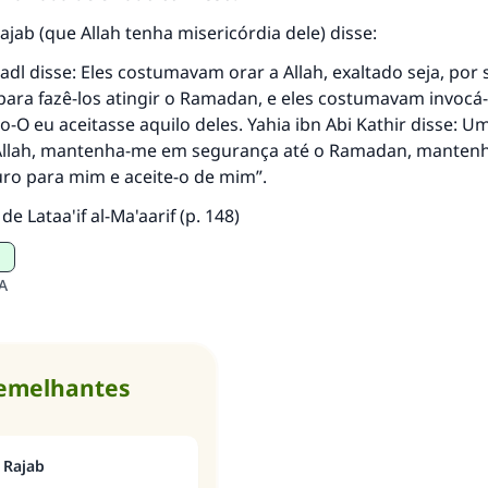
Rajab (que Allah tenha misericórdia dele) disse:
-Fadl disse: Eles costumavam orar a Allah, exaltado seja, por
para fazê-los atingir o Ramadan, e eles costumavam invocá-
-O eu aceitasse aquilo deles. Yahia ibn Abi Kathir disse: U
Ó Allah, mantenha-me em segurança até o Ramadan, manten
o para mim e aceite-o de mim”.
de Lataa'if al-Ma'aarif (p. 148)
A
semelhantes
 Rajab