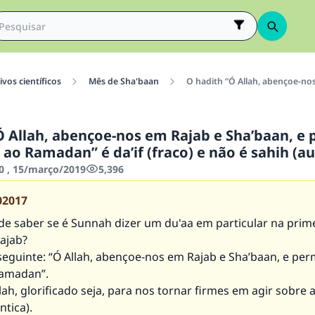
vos científicos
Mês de Sha'baan
O hadith “Ó Allah, abençoe-nos
Ó Allah, abençoe-nos em Rajab e Sha’baan, e 
ao Ramadan” é da’if (fraco) e não é sahih (au
0 , 15/março/2019
5,396
02017
de saber se é Sunnah dizer um du'aa em particular na prime
ajab?
seguinte: “Ó Allah, abençoe-nos em Rajab e Sha’baan, e per
Ramadan”.
lah, glorificado seja, para nos tornar firmes em agir sobre
ntica).