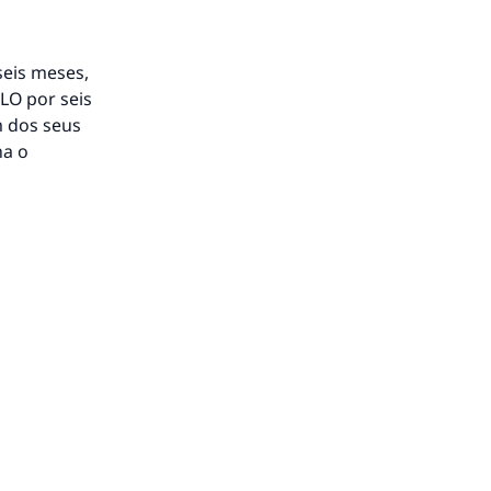
 seis meses,
LO por seis
m dos seus
ha o