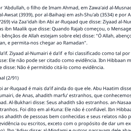
r 'Abdullah, o filho de Imam Ahmad, em Zawa'aid al-Musnad
l-Awsat (3939), por al-Baihaqi em ash-Shu'ab (3534) e por 
6/269) via Zaa'idah ibn Abi ar-Ruqaad que disse: Ziyaad al-N
as ibn Maalik que disse: Quando Rajab começou, o Mensagei
s bênçãos de Allah estejam sobre ele) disse: "Ó Allah, aben
aan, e permita-nos chegar ao Ramadan".
a’if. Ziyaad al-Numairi é da’if e foi classificado como tal por
sse: Ele não pode ser citado como evidência. Ibn Hibbaan 
e disse: Não é permitido citá-lo como evidência.
aal (2/91)
bi ar-Ruqaad é mais da’if ainda do que ele. Abu Haatim disse
Numairi, de Anas, ahadith marfu’ estranhos, que conhecem
aad. Al-Bukhari disse: Seus ahadith são estranhos. an-Nasaa'
tranhos. Foi dito em al-Kuna: Ele não é confiável. Ibn Hibbaa
resposta n° 110845 salvou um casamen
os ahadith de pessoas bem conhecidas e seus relatos não 
evidência ou escritos, exceto com o propósito de dar um e
Ajude-nos a responder à Ummah
o). Ibn 'Adiyy disse: al-Miqdami e outros narravam dele aha