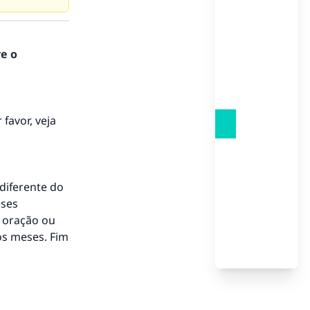
re o
favor, veja
 diferente do
eses
 oração ou
os meses. Fim