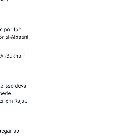
á a
 e por Ibn
or al-Albaani
 Al-Bukhari
e isso deva
 pede
zer em Rajab
hegar ao