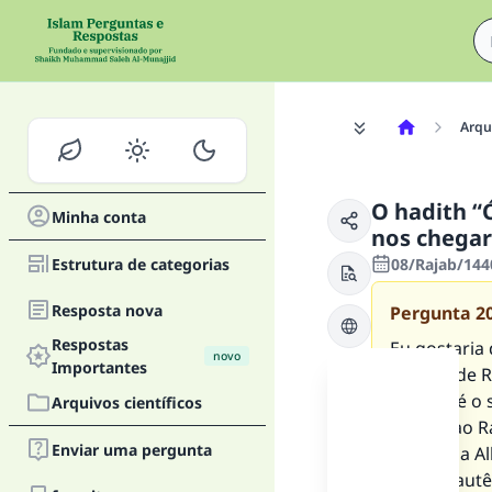
Arqui
O hadith “
Minha conta
nos chegar 
Estrutura de categorias
08/Rajab/144
Resposta nova
Pergunta
2
Respostas
Eu gostaria 
novo
Importantes
do mês de R
O du'aa é o 
Arquivos científicos
chegar ao 
Enviar uma pergunta
Eu peço a Al
sahiha (autê