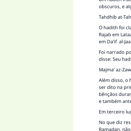
obscuros, e a
"Q
Tahdhib at-Tah
O hadith foi c
Rajab em Lataa
em Da’if al-Jaa
Foi narrado po
disse: Seu had
Majma’ az-Zawa
Além disso, o 
ser dito na pr
bênçãos duran
e também ante
Em terceiro lu
No que diz re
Ramadan, não 