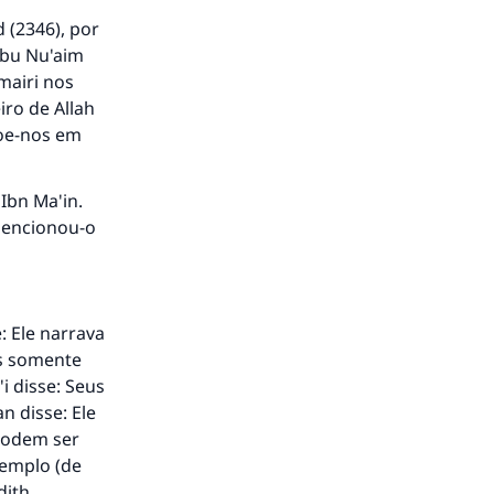
 (2346), por
Abu Nu'aim
umairi nos
ro de Allah
çoe-nos em
 Ibn Ma'in.
mencionou-o
: Ele narrava
os somente
i disse: Seus
n disse: Ele
to.
podem ser
xemplo (de
dith