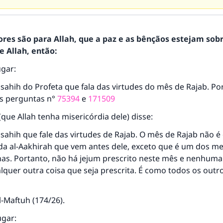
ores são para Allah, que a paz e as bênçãos estejam sob
 Allah, então:
ugar:
sahih do Profeta que fala das virtudes do mês de Rajab. Por 
às perguntas n°
75394
e
171509
(que Allah tenha misericórdia dele) disse:
sahih que fale das virtudes de Rajab. O mês de Rajab não é
a al-Aakhirah que vem antes dele, exceto que é um dos m
as. Portanto, não há jejum prescrito neste mês e nenhuma
quer outra coisa que seja prescrita. É como todos os outr
l-Maftuh (174/26).
gar: