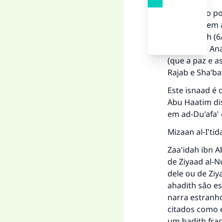
Foi narrado po
Tabaraani em a
em al-Hiliah (
contou, de An
(que a paz e a
Rajab e Sha’b
Este isnaad é d
Abu Haatim di
em ad-Du'afa' 
Mizaan al-I'tid
Zaa'idah ibn A
de Ziyaad al-
dele ou de Ziy
ahadith são es
A 
narra estranh
citados como 
um hadith frac