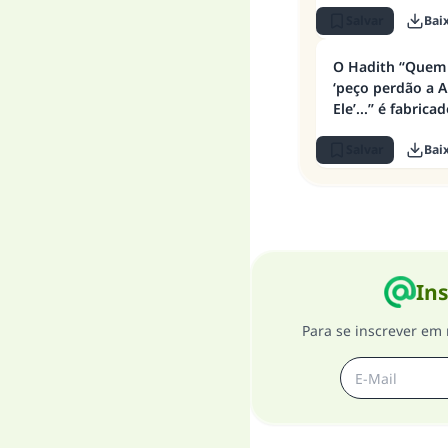
Salvar
Bai
O Hadith “Quem 
‘peço perdão a A
Ele’...” é fabrica
Salvar
Bai
Ins
Para se inscrever em 