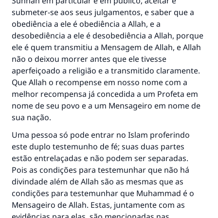
Sunnah em particular e em público, aceitar e
submeter-se aos seus julgamentos, e saber que a
casamento.
obediência a ele é obediência a Allah, e a
Ajude-nos a responder à Ummah
desobediência a ele é desobediência a Allah, porque
ele é quem transmitiu a Mensagem de Allah, e Allah
O Profeta ﷺ disse,
não o deixou morrer antes que ele tivesse
"Quem quer que incentive outros a fazer o
aperfeiçoado a religião e a transmitido claramente.
que é bom receberá a mesma recompensa
Que Allah o recompense em nosso nome com a
que aqueles que o fazem."
melhor recompensa já concedida a um Profeta em
(MUSLIM, 1893)
nome de seu povo e a um Mensageiro em nome de
sua nação.
Uma pessoa só pode entrar no Islam proferindo
CONTRIBUIR
este duplo testemunho de fé; suas duas partes
estão entrelaçadas e não podem ser separadas.
Pois as condições para testemunhar que não há
divindade além de Allah são as mesmas que as
condições para testemunhar que Muhammad é o
Mensageiro de Allah. Estas, juntamente com as
evidências para elas, são mencionadas nas