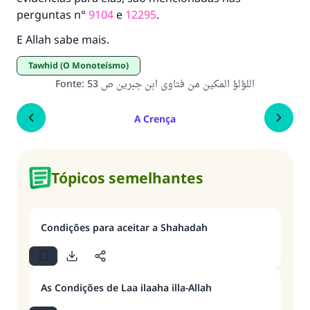
perguntas n°
9104
e
12295
.
E Allah sabe mais.
Tawhid (O Monoteísmo)
Fonte
:
اللؤلؤ المكين من فتاوى ابن جبرين ص 53
A Crença
Tópicos semelhantes
Condições para aceitar a Shahadah
As Condições de Laa ilaaha illa-Allah