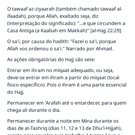
O tawaaf az-ziyaarah (também chamado tawaaf al-
ifaadah), porque Allah, exaltado seja, diz
(interpretação do significado): "...e que circundem a
Casa Antiga (a Kaabah em Makkah)" [al-Hajj 22:29].
O sa'i, por causa do hadith: "Fazei o sa'i, porque
Allah vos ordenou o sa'i." Narrado por Ahmad.
As ações obrigatórias do Hajj são sete:
Entrar em ihram no miqaat adequado, ou seja,
deve-se entrar em ihram a partir do miqaat (local
físico específico). Pois o ihram é uma parte essencial
do Hajj.
Permanecer em 'Arafah até o entardecer, para quem
chega ali durante o dia.
Permanecer durante a noite em Mina durante os
dias de at-Tashriq (dias 11, 12 e 13 de Dhu'l-Hijjah),