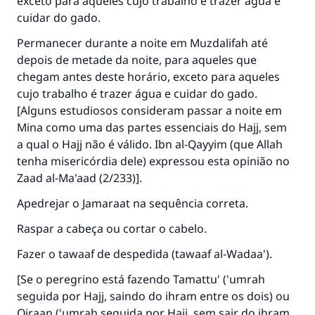
exceto para aqueles cujo trabalho é trazer água e
cuidar do gado.
Permanecer durante a noite em Muzdalifah até
depois de metade da noite, para aqueles que
chegam antes deste horário, exceto para aqueles
cujo trabalho é trazer água e cuidar do gado.
[Alguns estudiosos consideram passar a noite em
Mina como uma das partes essenciais do Hajj, sem
a qual o Hajj não é válido. Ibn al-Qayyim (que Allah
tenha misericórdia dele) expressou esta opinião no
Zaad al-Ma'aad (2/233)].
Apedrejar o Jamaraat na sequência correta.
Raspar a cabeça ou cortar o cabelo.
A resposta n° 110845 salvou um
Fazer o tawaaf de despedida (tawaaf al-Wadaa').
casamento.
[Se o peregrino está fazendo Tamattu' ('umrah
Ajude-nos a responder à Ummah
seguida por Hajj, saindo do ihram entre os dois) ou
Qiraan ('umrah seguida por Hajj, sem sair do ihram