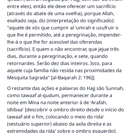
O Profeta ﷺ disse,
entre eles), então ele deve oferecer um sacrifício
"Quem quer que incentive outros a fazer o
(através do abate de uma ovelha), porque Allah,
que é bom receberá a mesma recompensa
exaltado seja, diz (interpretação do significado):
que aqueles que o fazem."
"aquele de vós que cumprir al ’umrah e usufruir o
(MUSLIM, 1893)
que lhe é permitido, até a peregrinação, impender-
lhe-á o que lhe for acessível das oferendas
(sacrifício). E quem o não encontrar, que jejue três
CONTRIBUIR
dias, durante a peregrinação, e sete, quando
retornardes. Serão dez dias inteiros. Isso, para
aquele cuja família não resida nas proximidades da
Mesquita Sagrada" [al-Baqarah 2: 196]].
O restante das ações e palavras do Hajj são Sunnah,
como tawaaf al-qudum, permanecer durante a
noite em Mina na noite anterior à de 'Arafah,
idtibaa' [descobrir o ombro direito desde o início do
tawaaf até o fim, colocando o meio do rida'
(vestuário superior) abaixo da axila direita e as
extremidades da rida' sobre o ombro esquerdo],