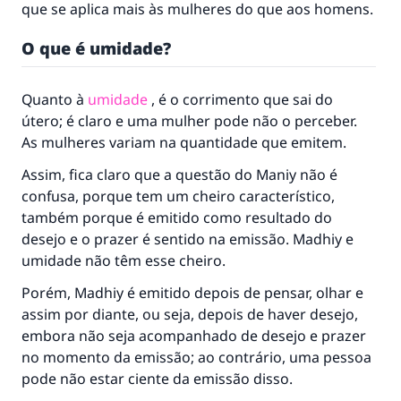
que se aplica mais às mulheres do que aos homens.
O que é umidade?
Quanto à
umidade
, é o corrimento que sai do
útero; é claro e uma mulher pode não o perceber.
As mulheres variam na quantidade que emitem.
Assim, fica claro que a questão do Maniy não é
confusa, porque tem um cheiro característico,
também porque é emitido como resultado do
desejo e o prazer é sentido na emissão. Madhiy e
umidade não têm esse cheiro.
A resposta n° 110845 salvou um
Porém, Madhiy é emitido depois de pensar, olhar e
assim por diante, ou seja, depois de haver desejo,
casamento.
embora não seja acompanhado de desejo e prazer
no momento da emissão; ao contrário, uma pessoa
Ajude-nos a responder à Ummah
pode não estar ciente da emissão disso.
O Profeta ﷺ disse,