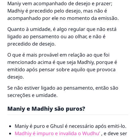
Maniy vem acompanhado de desejo e prazer;
"Quem quer que incentive outros a fazer o que
Madhiy é precedido pelo desejo, mas não é
é bom receberá a mesma recompensa que
acompanhado por ele no momento da emissão.
aqueles que o fazem."
Quanto à umidade, é algo regular que não está
(MUSLIM, 1893)
ligado ao pensamento ou ao olhar, e não é
precedido de desejo.
CONTRIBUIR
O que é mais provável em relação ao que foi
mencionado acima é que seja Madhiy, porque é
emitido após pensar sobre aquilo que provoca
desejo.
Se não estiver ligado ao pensamento, então são
secreções e umidade.
Maniy e Madhiy são puros?
Maniy é puro e Ghusl é necessário após emiti-lo.
Madhiy é impuro e invalida o Wudhu’
, e deve ser