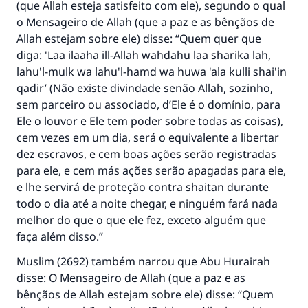
(que Allah esteja satisfeito com ele), segundo o qual
o Mensageiro de Allah (que a paz e as bênçãos de
Allah estejam sobre ele) disse: “Quem quer que
diga: 'Laa ilaaha ill-Allah wahdahu laa sharika lah,
lahu'l-mulk wa lahu'l-hamd wa huwa 'ala kulli shai'in
qadir’ (Não existe divindade senão Allah, sozinho,
sem parceiro ou associado, d’Ele é o domínio, para
Ele o louvor e Ele tem poder sobre todas as coisas),
cem vezes em um dia, será o equivalente a libertar
dez escravos, e cem boas ações serão registradas
para ele, e cem más ações serão apagadas para ele,
e lhe servirá de proteção contra shaitan durante
todo o dia até a noite chegar, e ninguém fará nada
melhor do que o que ele fez, exceto alguém que
faça além disso.”
Muslim (2692) também narrou que Abu Hurairah
disse: O Mensageiro de Allah (que a paz e as
bênçãos de Allah estejam sobre ele) disse: “Quem