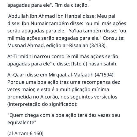
apagadas para ele". Fim da citação.
'Abdullah ibn Ahmad ibn Hanbal disse: Meu pai
disse: Ibn Numair também disse: "ou mil más ações
serão apagadas para ele." Ya'laa também disse: "ou
mil más ações serão apagadas para ele." Consulte:
Musnad Ahmad, edição ar-Risaalah (3/133).
At-Tirmidhi narrou como “e mil más ações serão
apagadas para ele” e disse: [Isto é] hasan sahih.
Al-Qaari disse em Mirqaat al-Mafaatih (4/1594):
Porque uma boa ação traz uma recompensa dez
vezes maior, e esta é a multiplicação mínima
prometida no Alcorão, nos seguintes versículos
(interpretação do significado):
"Quem chega com a boa ação terá dez vezes seu
equivalente"
A resposta n° 110845 salvou um
[al-An’am 6:160]
casamento.