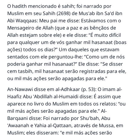
O hadith mencionado é sahih; foi narrado por
Muslim em seu Sahih (2698) de Mus'ab ibn Sa'd ibn
Abi Waqqaas: Meu pai me disse: Estávamos com o
Mensageiro de Allah (que a paz e as bênçãos de
Allah estejam sobre ele) e ele disse: “É muito difícil
para qualquer um de vós ganhar mil hasanaat (boas
ações) todos os dias?” Um daqueles que estavam
sentados com ele perguntou-lhe: “Como um de nós
poderia ganhar mil hasanaat?” Ele disse: "Se disser
cem tasbih, mil hasanaat serão registradas para ele,
ou mil más ações serão apagadas para ele."
An-Nawawi disse em al-Adhkaar (p. 53): O imam al-
Haafiz Abu 'Abdillah al-Humaidi disse: É assim que
aparece no livro do Muslim em todos os relatos: “ou
mil más ações serão apagadas para ele.” Al-
Barqaani disse: Foi narrado por Shu'bah, Abu
'Awaanah e Yahia al-Qattaan, através de Mussa, em
Muslim; eles disseram: "e mil más ações serão