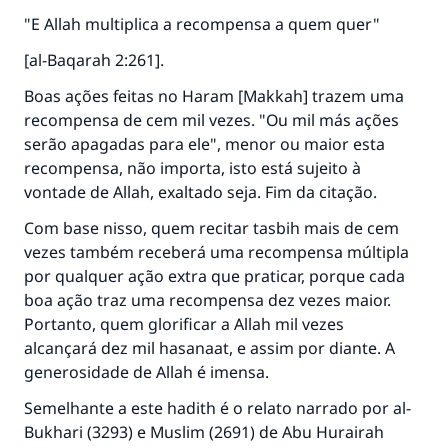
"E Allah multiplica a recompensa a quem quer"
Ajude-nos a responder à Ummah
[al-Baqarah 2:261].
O Profeta ﷺ disse,
Boas ações feitas no Haram [Makkah] trazem uma
"Quem quer que incentive outros a fazer o
recompensa de cem mil vezes. "Ou mil más ações
que é bom receberá a mesma recompensa
que aqueles que o fazem."
serão apagadas para ele", menor ou maior esta
recompensa, não importa, isto está sujeito à
(MUSLIM, 1893)
vontade de Allah, exaltado seja. Fim da citação.
Com base nisso, quem recitar tasbih mais de cem
vezes também receberá uma recompensa múltipla
CONTRIBUIR
por qualquer ação extra que praticar, porque cada
boa ação traz uma recompensa dez vezes maior.
Portanto, quem glorificar a Allah mil vezes
alcançará dez mil hasanaat, e assim por diante. A
generosidade de Allah é imensa.
Semelhante a este hadith é o relato narrado por al-
Bukhari (3293) e Muslim (2691) de Abu Hurairah