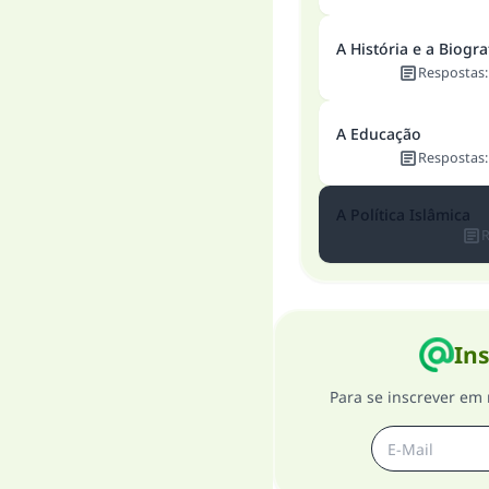
A História e a Biogra
Respostas
A Educação
Respostas
A Política Islâmica
R
Ins
Para se inscrever em 