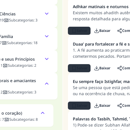
Adhkar matinais e noturnos
Existem muitos ahadith autên
Ciências
resposta detalhada para alg
19
Subcategorias
:
3
Salvar
Baixar
Comp
Família
7
Subcategorias
:
18
Duaa’ para fortalecer a fé e 
1. A fé aumenta ao praticarm
cometermos pecados. Portant
 e seus Princípios
obedecer a Allah e evite des
:
1
Subcategorias
:
2
tempo com pessoas justas e 
Salvar
Baixar
Comp
remédio para pensamentos int
orais e amaciantes
recitar muito do Alcorão; prat
Eu sempre faço Istighfar, m
e suplicá-LO que te afaste d
Se uma pessoa que está pedi
:
2
Subcategorias
:
3
verdade.
ou na ocorrência de chuva, 
Senhor, Exaltado seja. Em vez
si mesma, pois talvez ela es
Salvar
Baixar
Comp
humildade, ou esteja apenas 
 o coração)
para que sua oração por per
Palavras do Tasbih, Tahmid, 
s
:
7
Subcategorias
:
8
por perdão tenha alguns pec
1) Pode-se dizer Subhan Allah