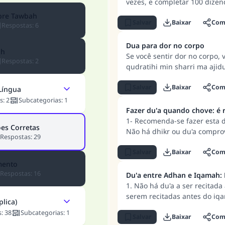
deles.
vezes, e completar 100 dizend
mulk wa lahu'l-hamd wa huwa 
bre Tawbah
Allah 33 vezes, Al-hamdu Lill
Salvar
Baixar
Comp
Respostas
:
6
100. 3) Pode-se dizer Subhan 
25 vezes, e La ilaha illa Allah
Dua para dor no corpo
ah
Subhan Allah 10 vezes, Al-ha
Se você sentir dor no corpo, 
Respostas
:
2
qudratihi min sharri ma ajidu
anta ash-Shafi, la shifa illa
Salvar
Baixar
Comp
Língua
resposta n° 110845 salvou um casamen
s
:
2
Subcategorias
:
1
Fazer du'a quando chove: é
Ajude-nos a responder à Ummah
1- Recomenda-se fazer esta d
es Corretas
Não há dhikr ou du'a compro
O Profeta ﷺ disse,
Respostas
:
29
momento em que a chuva cai
uem quer que incentive outros a fazer o que é bom receber
misericórdia de Allah, e ta
Salvar
Baixar
Comp
mesma recompensa que aqueles que o fazem."
serão respondidas.
mento
Respostas
:
16
(MUSLIM, 1893)
Du'a entre Adhan e Iqamah
1. Não há du'a a ser recitada
serem recitadas antes do iq
plica)
e o iqamah. 4. Não há du'a a
CONTRIBUIR
s
:
38
Subcategorias
:
1
está dizendo. Para saber mais
Salvar
Baixar
Comp