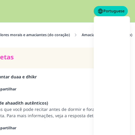
Portuguese
alores morais e amaciantes (do coração)
Amaciantes (para o coração)
retas
ntar duaa e dhikr
artilhar
 de ahaadith autênticos)
s que você pode recitar antes de dormir e foram
a. Para mais informações, veja a resposta detalhada.
artilhar