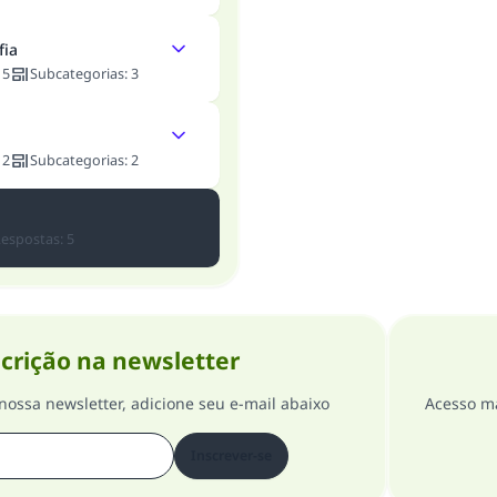
fia
:
5
Subcategorias
:
3
:
2
Subcategorias
:
2
espostas
:
5
crição na newsletter
nossa newsletter, adicione seu e-mail abaixo
Acesso ma
Inscrever-se