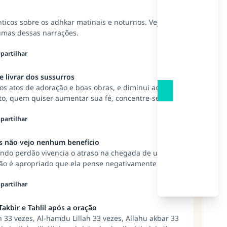
ticos sobre os adhkar matinais e noturnos. Veja a
umas dessas narrações.
artilhar
se livrar dos sussurros
os atos de adoração e boas obras, e diminui ao
o, quem quiser aumentar sua fé, concentre-se em
obedecê-Lo. O que lhe ajudará a fazer isso é passar
manter-se afastado de inovadores e pecadores. 2. O
artilhar
rusivos (Waswas) é ignorá-los e afastar-se deles;
icar muitas boas ações; invocar Allah, glorificado seja,
as não vejo nenhum benefício
os esquemas do Shaitan e te torne firme na adesão à
ndo perdão vivencia o atraso na chegada de um filho
não é apropriado que ela pense negativamente em seu
 disso, ela deve refletir e pensar negativamente sobre
teja suplicando por perdão sem o devido foco e
artilhar
fingindo que reza por perdão, e isso é um obstáculo
dão seja respondida. Ou talvez quem está suplicando
Takbir e Tahlil após a oração
ados que negligencia e não tenha se arrependido
 33 vezes, Al-hamdu Lillah 33 vezes, Allahu akbar 33