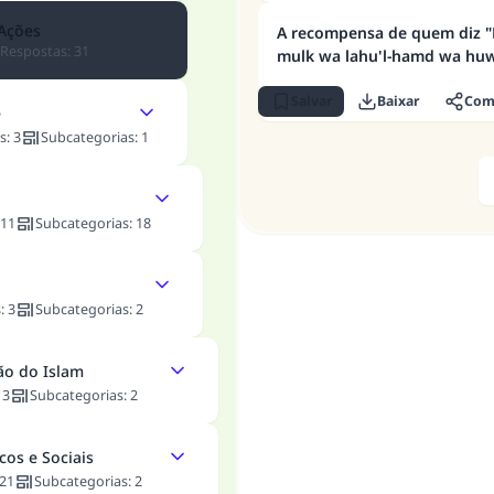
 Ações
A recompensa de quem diz "La
Respostas
:
31
mulk wa lahu'l-hamd wa huwa 
Salvar
Baixar
Comp
e
s
:
3
Subcategorias
:
1
11
Subcategorias
:
18
s
:
3
Subcategorias
:
2
ão do Islam
:
3
Subcategorias
:
2
cos e Sociais
21
Subcategorias
:
2