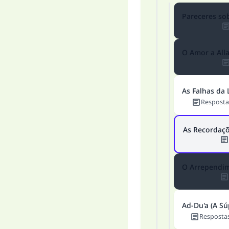
Pareceres so
O Amor a All
As Falhas da 
A 
Resposta
As Recordaçõ
"Q
O Arrependi
Ad-Du'a (A Sú
Resposta