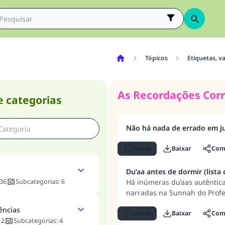
Tópicos
Etiquetas, v
As Recordações Cor
e categorias
Não há nada de errado em ju
Salvar
Baixar
Comp
Du’aa antes de dormir (lista
36
Subcategorias
:
6
Há inúmeras du’aas autêntica
narradas na Sunnah do Profet
ências
Salvar
Baixar
Comp
:
2
Subcategorias
:
4