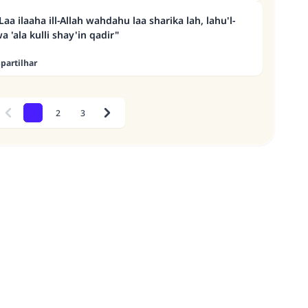
a ilaaha ill-Allah wahdahu laa sharika lah, lahu'l-
'ala kulli shay'in qadir"
artilhar
1
2
3
Previous
Next