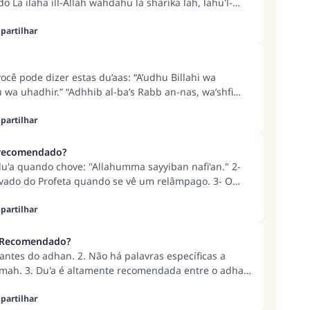
o La ilaha ill-Allah wahdahu la sharika lah, lahu'l-
'ala kulli shay-in qadir. 2) Pode-se dizer Subhan
ah 33 vezes e Allahu akbar 34 vezes, então o total será
artilhar
Allah 25 vezes, Al-hamdu Lillah 25 vezes, Allahu akbar
 25 vezes, então o total será 100. 4) Pode-se dizer
mdu Lillah 10 vezes e Allahu akbar 10 vezes.
você pode dizer estas du’aas: “A’udhu Billahi wa
 wa uhadhir.” “Adhhib al-ba’s Rabb an-nas, wa’shfi
 shifauka shifa-an la yughadiru saqaman.”
artilhar
to.
 recomendado?
u'a quando chove: "Allahumma sayyiban nafi'an." 2-
vado do Profeta quando se vê um relâmpago. 3- O
 é um momento de generosidade divina e
á a
mbém um momento em que se acredita que as du'as
artilhar
: Recomendado?
 antes do adhan. 2. Não há palavras específicas a
amah. 3. Du'a é altamente recomendada entre o adhan
pós o iqamah. 5. É Sunnah repetir o que o muadhin
, leia a resposta detalhada.
artilhar