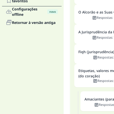
favoritos
Configurações
O Alcorão e as Suas 
novo
offline
Respostas
:
Retornar à versão antiga
A Jurisprudência da 
Respostas
:
Fiqh (jurisprudência)
Respostas
Etiquetas, valores m
(do coração)
Respostas
Amaciantes (para
Resposta