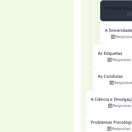
Virtudes das
A Sinceridad
Resposta
As Etiquetas
Respostas
:
As Condutas
Resposta
A Ciência e Divulgaç
Respostas
Problemas Psicológi
Respostas
: