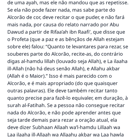
de uma ayah, mas ele não mandou que as repetisse.
Se ela não pode fazer nada, mas sabe parte do
Alcorão de cor, deve recitar o que puder, e não fará
mais nada, por causa do relato narrado por Abu
Dawud a partir de Rifaa’ah ibn Raafi’, que disse que
o Profeta (que a paz e as bênçãos de Allah estejam
sobre ele) falou: “Quanto te levantares para rezar, se
souberes parte do Alcorão, recite-as, do contrário
digas al-hamdu lillah (louvado seja Allah), e La ilaaha
ill-Allah (não há deus senão Allah), e Allahu akbar
(Allah é o Maior).” Isso é mais parecido com o
Alcorão, e é mais apropriado (do que quaisquer
outras palavras). Ele deve também recitar tanto
quanto precise para fazê-lo equivaler, em duração, à
surah al-Fatihah. Se a pessoa não consegue recitar
nada do Alcorão, e não pode aprender antes que
seja tarde demais para rezar a oração atual, ela
deve dizer Subhaan Allaah wa’l-hamdu Lillaah wa
Laa ilaaha ill-Allaah wa Allaahu akbar wa Laa hawla