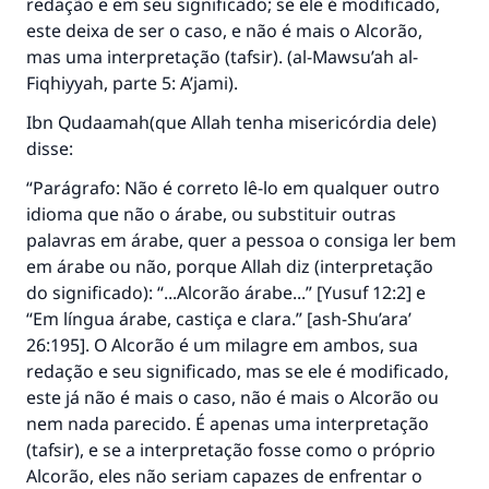
redação e em seu significado; se ele é modificado,
este deixa de ser o caso, e não é mais o Alcorão,
mas uma interpretação (tafsir). (al-Mawsu’ah al-
Fiqhiyyah, parte 5: A’jami).
Ibn Qudaamah(que Allah tenha misericórdia dele)
disse:
“Parágrafo: Não é correto lê-lo em qualquer outro
idioma que não o árabe, ou substituir outras
palavras em árabe, quer a pessoa o consiga ler bem
em árabe ou não, porque Allah diz (interpretação
do significado): “...Alcorão árabe...” [Yusuf 12:2] e
“Em língua árabe, castiça e clara.” [ash-Shu’ara’
26:195]. O Alcorão é um milagre em ambos, sua
redação e seu significado, mas se ele é modificado,
este já não é mais o caso, não é mais o Alcorão ou
A resposta n° 110845 salvou um
nem nada parecido. É apenas uma interpretação
(tafsir), e se a interpretação fosse como o próprio
casamento.
Alcorão, eles não seriam capazes de enfrentar o