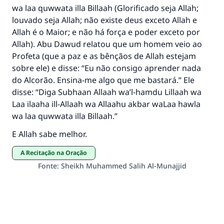
wa laa quwwata illa Billaah (Glorificado seja Allah;
louvado seja Allah; não existe deus exceto Allah e
Allah é o Maior; e não há força e poder exceto por
Allah). Abu Dawud relatou que um homem veio ao
Profeta (que a paz e as bênçãos de Allah estejam
sobre ele) e disse: “Eu não consigo aprender nada
do Alcorão. Ensina-me algo que me bastará.” Ele
disse: “Diga Subhaan Allaah wa’l-hamdu Lillaah wa
Laa ilaaha ill-Allaah wa Allaahu akbar waLaa hawla
wa laa quwwata illa Billaah.”
E Allah sabe melhor.
A Recitação na Oração
Fonte
:
Sheikh Muhammed Salih Al-Munajjid