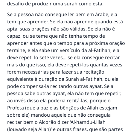
desafio de produzir uma surah como esta.
Ajude-nos a responder à Ummah
Se a pessoa não consegue ler bem em árabe, ela
O Profeta ﷺ disse,
tem que aprender. Se ela não aprende quando está
"Quem quer que incentive outros a fazer o
apta, suas orações não são válidas. Se ela não é
que é bom receberá a mesma recompensa
que aqueles que o fazem."
capaz, ou se teme que não tenha tempo de
aprender antes que o tempo para a próxima oração
(MUSLIM, 1893)
termine, e ela sabe um versículo da al-Fatihah, ela
deve repeti-lo sete vezes... se ela consegue recitar
mais do que isso, ela deve repeti-los quantas vezes
CONTRIBUIR
forem necessárias para fazer sua recitação
equivalente à duração da Surah al-Fatihah, ou ela
pode compensa-la recitando outras ayaat. Se a
pessoa sabe outras ayaat, ela não tem que repetir,
ao invés disso ela poderia recitá-las, porque o
Profeta (que a paz e as bênçãos de Allah estejam
sobre ele) mandou aquele que não conseguia
recitar bem o Alcorão dizer ‘Al-hamdu-Lillah
(louvado seja Allah)’ e outras frases, que são partes