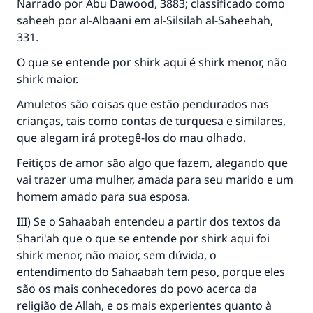
Narrado por Abu Dawood, 3883; classificado como
saheeh por al-Albaani em al-Silsilah al-Saheehah,
331.
O que se entende por shirk aqui é shirk menor, não
shirk maior.
Amuletos são coisas que estão pendurados nas
A resposta n° 110845 salvou um
crianças, tais como contas de turquesa e similares,
casamento.
que alegam irá protegê-los do mau olhado.
Feitiços de amor são algo que fazem, alegando que
Ajude-nos a responder à Ummah
vai trazer uma mulher, amada para seu marido e um
O Profeta ﷺ disse,
homem amado para sua esposa.
"Quem quer que incentive outros a fazer o
que é bom receberá a mesma recompensa
III) Se o Sahaabah entendeu a partir dos textos da
que aqueles que o fazem."
Shari'ah que o que se entende por shirk aqui foi
shirk menor, não maior, sem dúvida, o
(MUSLIM, 1893)
entendimento do Sahaabah tem peso, porque eles
são os mais conhecedores do povo acerca da
religião de Allah, e os mais experientes quanto à