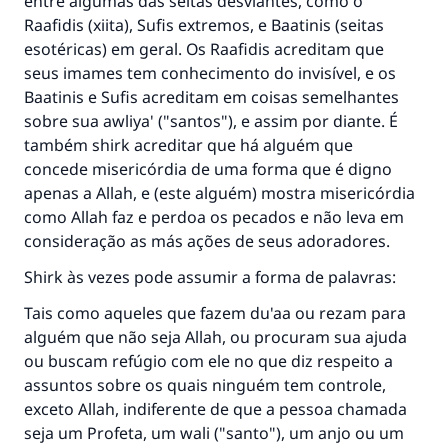
entre algumas das seitas desviantes, como o
Raafidis (xiita), Sufis extremos, e Baatinis (seitas
esotéricas) em geral. Os Raafidis acreditam que
seus imames tem conhecimento do invisível, e os
Baatinis e Sufis acreditam em coisas semelhantes
sobre sua awliya' ("santos"), e assim por diante. É
também shirk acreditar que há alguém que
concede misericórdia de uma forma que é digno
apenas a Allah, e (este alguém) mostra misericórdia
como Allah faz e perdoa os pecados e não leva em
consideração as más ações de seus adoradores.
Shirk às vezes pode assumir a forma de palavras:
Tais como aqueles que fazem du'aa ou rezam para
alguém que não seja Allah, ou procuram sua ajuda
ou buscam refúgio com ele no que diz respeito a
assuntos sobre os quais ninguém tem controle,
exceto Allah, indiferente de que a pessoa chamada
seja um Profeta, um wali ("santo"), um anjo ou um