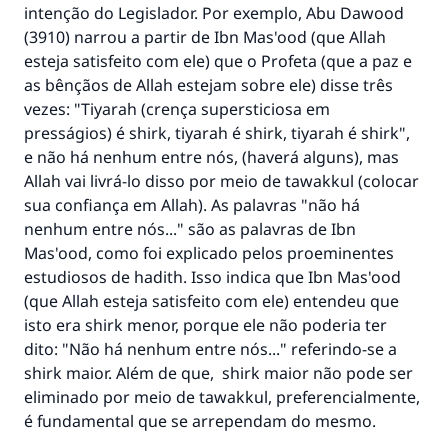
CONTRIBUIR
intenção do Legislador. Por exemplo, Abu Dawood
(3910) narrou a partir de Ibn Mas'ood (que Allah
esteja satisfeito com ele) que o Profeta (que a paz e
as bênçãos de Allah estejam sobre ele) disse três
vezes: "Tiyarah (crença supersticiosa em
presságios) é shirk, tiyarah é shirk, tiyarah é shirk",
e não há nenhum entre nós, (haverá alguns), mas
Allah vai livrá-lo disso por meio de tawakkul (colocar
sua confiança em Allah). As palavras "não há
nenhum entre nós..." são as palavras de Ibn
Mas'ood, como foi explicado pelos proeminentes
estudiosos de hadith. Isso indica que Ibn Mas'ood
(que Allah esteja satisfeito com ele) entendeu que
isto era shirk menor, porque ele não poderia ter
dito: "Não há nenhum entre nós..." referindo-se a
shirk maior. Além de que, shirk maior não pode ser
eliminado por meio de tawakkul, preferencialmente,
é fundamental que se arrependam do mesmo.