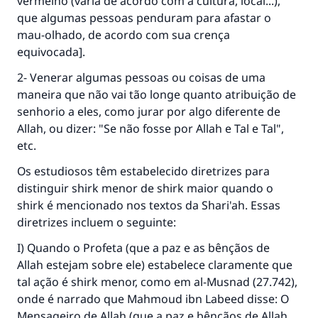
vermelho (varia de acordo com a cultura, local...),
que algumas pessoas penduram para afastar o
mau-olhado, de acordo com sua crença
equivocada].
2- Venerar algumas pessoas ou coisas de uma
maneira que não vai tão longe quanto atribuição de
senhorio a eles, como jurar por algo diferente de
Allah, ou dizer: "Se não fosse por Allah e Tal e Tal",
etc.
Os estudiosos têm estabelecido diretrizes para
distinguir shirk menor de shirk maior quando o
shirk é mencionado nos textos da Shari'ah. Essas
diretrizes incluem o seguinte:
I) Quando o Profeta (que a paz e as bênçãos de
Allah estejam sobre ele) estabelece claramente que
tal ação é shirk menor, como em al-Musnad (27.742),
onde é narrado que Mahmoud ibn Labeed disse: O
Mensageiro de Allah (que a paz e bênçãos de Allah