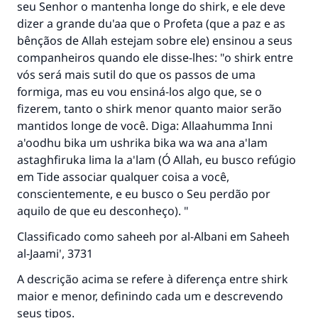
seu Senhor o mantenha longe do shirk, e ele deve
dizer a grande du'aa que o Profeta (que a paz e as
bênçãos de Allah estejam sobre ele) ensinou a seus
companheiros quando ele disse-lhes: "o shirk entre
vós será mais sutil do que os passos de uma
formiga, mas eu vou ensiná-los algo que, se o
fizerem, tanto o shirk menor quanto maior serão
mantidos longe de você. Diga: Allaahumma Inni
a'oodhu bika um ushrika bika wa wa ana a'lam
astaghfiruka lima la a'lam (Ó Allah, eu busco refúgio
em Tide associar qualquer coisa a você,
conscientemente, e eu busco o Seu perdão por
aquilo de que eu desconheço). "
Classificado como saheeh por al-Albani em Saheeh
al-Jaami', 3731
A descrição acima se refere à diferença entre shirk
maior e menor, definindo cada um e descrevendo
seus tipos.