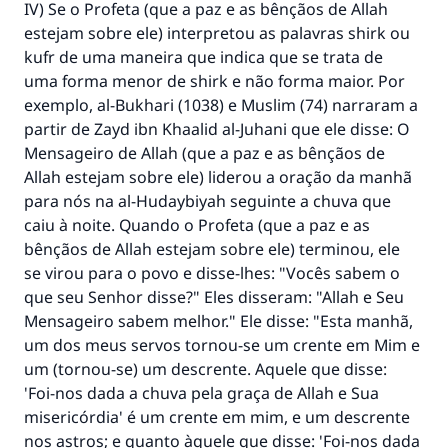
IV) Se o Profeta (que a paz e as bênçãos de Allah
estejam sobre ele) interpretou as palavras shirk ou
kufr de uma maneira que indica que se trata de
uma forma menor de shirk e não forma maior. Por
exemplo, al-Bukhari (1038) e Muslim (74) narraram a
partir de Zayd ibn Khaalid al-Juhani que ele disse: O
Mensageiro de Allah (que a paz e as bênçãos de
Allah estejam sobre ele) liderou a oração da manhã
para nós na al-Hudaybiyah seguinte a chuva que
caiu à noite. Quando o Profeta (que a paz e as
bênçãos de Allah estejam sobre ele) terminou, ele
se virou para o povo e disse-lhes: "Vocês sabem o
que seu Senhor disse?" Eles disseram: "Allah e Seu
Mensageiro sabem melhor." Ele disse: "Esta manhã,
um dos meus servos tornou-se um crente em Mim e
um (tornou-se) um descrente. Aquele que disse:
'Foi-nos dada a chuva pela graça de Allah e Sua
misericórdia' é um crente em mim, e um descrente
nos astros; e quanto àquele que disse: 'Foi-nos dada