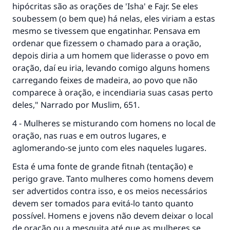
hipócritas são as orações de 'Isha' e Fajr. Se eles
soubessem (o bem que) há nelas, eles viriam a estas
mesmo se tivessem que engatinhar. Pensava em
ordenar que fizessem o chamado para a oração,
depois diria a um homem que liderasse o povo em
oração, daí eu iria, levando comigo alguns homens
carregando feixes de madeira, ao povo que não
comparece à oração, e incendiaria suas casas perto
deles," Narrado por Muslim, 651.
4 - Mulheres se misturando com homens no local de
oração, nas ruas e em outros lugares, e
aglomerando-se junto com eles naqueles lugares.
Esta é uma fonte de grande fitnah (tentação) e
perigo grave. Tanto mulheres como homens devem
ser advertidos contra isso, e os meios necessários
devem ser tomados para evitá-lo tanto quanto
possível. Homens e jovens não devem deixar o local
de oração ou a mesquita até que as mulheres se