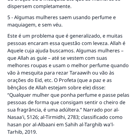
dispersem completamente.
5 - Algumas mulheres saem usando perfume e
maquiagem, e sem véu.
Este é um problema que é generalizado, e muitas
pessoas encaram essa questão com leveza. Allah é
Aquele cuja ajuda buscamos. Algumas mulheres –
A resposta n° 110845 salvou um
que Allah as guie – até se vestem com suas
melhores roupas e usam o melhor perfume quando
casamento.
vão à mesquita para rezar Taraawih ou vão às
orações do Eid, etc. O Profeta (que a paz e as
Ajude-nos a responder à Ummah
bênçãos de Allah estejam sobre ele) disse:
O Profeta ﷺ disse,
“Qualquer mulher que ponha perfume e passe pelas
"Quem quer que incentive outros a fazer o
pessoas de forma que consigam sentir o cheiro de
que é bom receberá a mesma recompensa
sua fragrância, é uma adúltera.” Narrado por al-
que aqueles que o fazem."
Nasaa'i, 5126; al-Tirmidhi, 2783; classificado como
(MUSLIM, 1893)
hasan por al-Albaani em Sahih al-Targhib wa'l-
Tarhib, 2019.