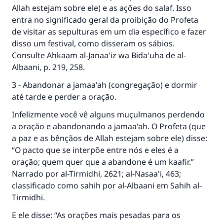
Allah estejam sobre ele) e as ações do salaf. Isso
entra no significado geral da proibição do Profeta
de visitar as sepulturas em um dia específico e fazer
disso um festival, como disseram os sábios.
Consulte Ahkaam al-Janaa'iz wa Bida'uha de al-
Albaani, p. 219, 258.
3 - Abandonar a jamaa'ah (congregação) e dormir
até tarde e perder a oração.
Infelizmente você vê alguns muçulmanos perdendo
a oração e abandonando a jamaa'ah. O Profeta (que
a paz e as bênçãos de Allah estejam sobre ele) disse:
“O pacto que se interpõe entre nós e eles é a
oração; quem quer que a abandone é um kaafir.”
Narrado por al-Tirmidhi, 2621; al-Nasaa'i, 463;
classificado como sahih por al-Albaani em Sahih al-
Tirmidhi.
E ele disse: “As orações mais pesadas para os