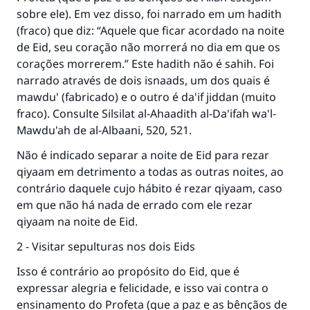
sobre ele). Em vez disso, foi narrado em um hadith
(fraco) que diz: “Aquele que ficar acordado na noite
de Eid, seu coração não morrerá no dia em que os
corações morrerem.” Este hadith não é sahih. Foi
narrado através de dois isnaads, um dos quais é
mawdu' (fabricado) e o outro é da'if jiddan (muito
fraco). Consulte Silsilat al-Ahaadith al-Da'ifah wa'l-
Mawdu'ah de al-Albaani, 520, 521.
Não é indicado separar a noite de Eid para rezar
qiyaam em detrimento a todas as outras noites, ao
contrário daquele cujo hábito é rezar qiyaam, caso
em que não há nada de errado com ele rezar
qiyaam na noite de Eid.
2 - Visitar sepulturas nos dois Eids
Isso é contrário ao propósito do Eid, que é
expressar alegria e felicidade, e isso vai contra o
ensinamento do Profeta (que a paz e as bênçãos de