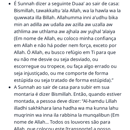
É Sunnah dizer a seguinte Duaa’ ao sair de casa:
Bismillah, tawakkaltu ‘ala Allah, wa la hawla wa la
quwwata illa Billah. Allahumma inni a’udhu bika
min an adilla aw udalla aw azilla aw uzalla aw
athlima aw uthlama aw ajhala aw yujhal ‘alaiya
(Em nome de Allah, eu coloco minha confiança
em Allah e não há poder nem força, exceto por
Allah. Ó Allah, eu busco refúgio em Ti para que
eu não me desvie ou seja desviado, ou
escorregue ou tropece, ou faça algo errado ou
seja injustiçado, ou me comporte de forma
estúpida ou seja tratado de forma estúpida).”
A Sunnah ao sair de casa para subir em sua
montaria é dizer Bismillah. Então, quando estiver
montada, a pessoa deve dizer: “Al-hamdu Lillah
illadhi sakhkhara lana hadha wa ma kunna lahu
muqrinin wa inna ila rabbina la munqalibun (Em
nome de Allah... Todos os louvores são para
Allah, que colocou este [transporte] a nosso