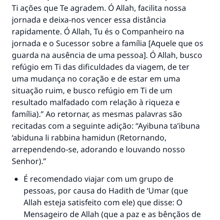
Ti ações que Te agradem. Ó Allah, facilita nossa
Ajude-nos a responder à Ummah
jornada e deixa-nos vencer essa distância
O Profeta ﷺ disse,
rapidamente. Ó Allah, Tu és o Companheiro na
"Quem quer que incentive outros a fazer o
jornada e o Sucessor sobre a família [Aquele que os
que é bom receberá a mesma recompensa
guarda na ausência de uma pessoa]. Ó Allah, busco
que aqueles que o fazem."
refúgio em Ti das dificuldades da viagem, de ter
uma mudança no coração e de estar em uma
(MUSLIM, 1893)
situação ruim, e busco refúgio em Ti de um
resultado malfadado com relação à riqueza e
família).” Ao retornar, as mesmas palavras são
CONTRIBUIR
recitadas com a seguinte adição: “Ayibuna ta’ibuna
‘abiduna li rabbina hamidun (Retornando,
arrependendo-se, adorando e louvando nosso
Senhor).”
É recomendado viajar com um grupo de
pessoas, por causa do Hadith de ‘Umar (que
Allah esteja satisfeito com ele) que disse: O
Mensageiro de Allah (que a paz e as bênçãos de