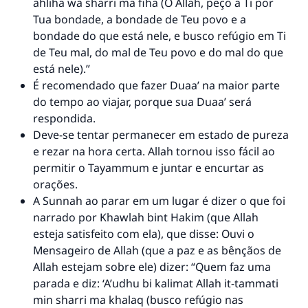
ahliha wa sharri ma fiha (Ó Allah, peço a Ti por
Tua bondade, a bondade de Teu povo e a
bondade do que está nele, e busco refúgio em Ti
de Teu mal, do mal de Teu povo e do mal do que
está nele).”
É recomendado que fazer Duaa’ na maior parte
do tempo ao viajar, porque sua Duaa’ será
respondida.
Deve-se tentar permanecer em estado de pureza
e rezar na hora certa. Allah tornou isso fácil ao
permitir o Tayammum e juntar e encurtar as
orações.
A Sunnah ao parar em um lugar é dizer o que foi
narrado por Khawlah bint Hakim (que Allah
esteja satisfeito com ela), que disse: Ouvi o
Mensageiro de Allah (que a paz e as bênçãos de
Allah estejam sobre ele) dizer: “Quem faz uma
parada e diz: ‘A’udhu bi kalimat Allah it-tammati
min sharri ma khalaq (busco refúgio nas