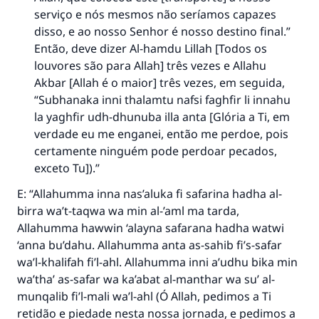
serviço e nós mesmos não seríamos capazes
disso, e ao nosso Senhor é nosso destino final.”
Então, deve dizer Al-hamdu Lillah [Todos os
louvores são para Allah] três vezes e Allahu
Akbar [Allah é o maior] três vezes, em seguida,
“Subhanaka inni thalamtu nafsi faghfir li innahu
la yaghfir udh-dhunuba illa anta [Glória a Ti, em
verdade eu me enganei, então me perdoe, pois
certamente ninguém pode perdoar pecados,
exceto Tu]).”
E: “Allahumma inna nas’aluka fi safarina hadha al-
birra wa’t-taqwa wa min al-’aml ma tarda,
Allahumma hawwin ‘alayna safarana hadha watwi
‘anna bu’dahu. Allahumma anta as-sahib fi’s-safar
wa’l-khalifah fi’l-ahl. Allahumma inni a’udhu bika min
wa’tha’ as-safar wa ka’abat al-manthar wa su’ al-
A resposta n° 110845 salvou um
munqalib fi’l-mali wa’l-ahl (Ó Allah, pedimos a Ti
casamento.
retidão e piedade nesta nossa jornada, e pedimos a