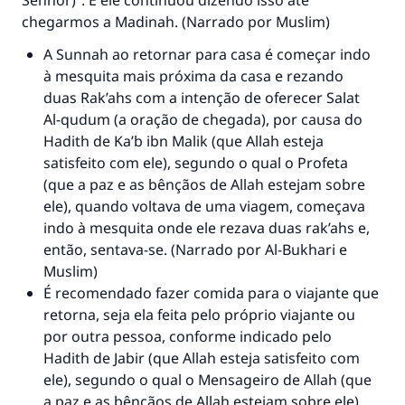
Senhor)”. E ele continuou dizendo isso até
chegarmos a Madinah. (Narrado por Muslim)
A Sunnah ao retornar para casa é começar indo
à mesquita mais próxima da casa e rezando
duas Rak’ahs com a intenção de oferecer Salat
Al-qudum (a oração de chegada), por causa do
Hadith de Ka’b ibn Malik (que Allah esteja
satisfeito com ele), segundo o qual o Profeta
(que a paz e as bênçãos de Allah estejam sobre
ele), quando voltava de uma viagem, começava
indo à mesquita onde ele rezava duas rak’ahs e,
então, sentava-se. (Narrado por Al-Bukhari e
Muslim)
É recomendado fazer comida para o viajante que
retorna, seja ela feita pelo próprio viajante ou
por outra pessoa, conforme indicado pelo
Hadith de Jabir (que Allah esteja satisfeito com
ele), segundo o qual o Mensageiro de Allah (que
a paz e as bênçãos de Allah estejam sobre ele),