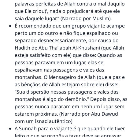
palavras perfeitas de Allah contra o mal daquilo
que Ele criou)’, nada o prejudicará até que ele
saia daquele lugar.” (Narrado por Muslim)
É recomendado que um grupo viajante acampe
perto um do outro e não fique espalhado ou
separado desnecessariamente, por causa do
Hadith de Abu Tha’labah Al-Khushani (que Allah
esteja satisfeito com ele) que disse: Quando as
pessoas paravam em um lugar, elas se
espalhavam nas passagens e vales das
montanhas. O Mensageiro de Allah (que a paz e
as bênçãos de Allah estejam sobre ele) disse:
“Sua dispersão nessas passagens e vales das
montanhas é algo do demônio.” Depois disso, as
pessoas nunca pararam em nenhum lugar sem
estarem próximas. (Narrado por Abu Dawud
com um Isnad autêntico)
A Sunnah para o viajante é que quando ele tiver
feito o que se propôs a fazer, deve se apressar