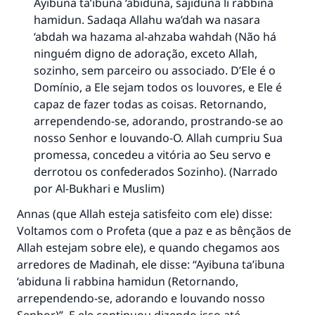
Ayibuna ta’ibuna ‘abiduna, sajiduna li rabbina
hamidun. Sadaqa Allahu wa’dah wa nasara
‘abdah wa hazama al-ahzaba wahdah (Não há
ninguém digno de adoração, exceto Allah,
sozinho, sem parceiro ou associado. D’Ele é o
Domínio, a Ele sejam todos os louvores, e Ele é
capaz de fazer todas as coisas. Retornando,
arrependendo-se, adorando, prostrando-se ao
nosso Senhor e louvando-O. Allah cumpriu Sua
promessa, concedeu a vitória ao Seu servo e
derrotou os confederados Sozinho). (Narrado
por Al-Bukhari e Muslim)
Annas (que Allah esteja satisfeito com ele) disse:
Voltamos com o Profeta (que a paz e as bênçãos de
Allah estejam sobre ele), e quando chegamos aos
arredores de Madinah, ele disse: “Ayibuna ta’ibuna
‘abiduna li rabbina hamidun (Retornando,
arrependendo-se, adorando e louvando nosso