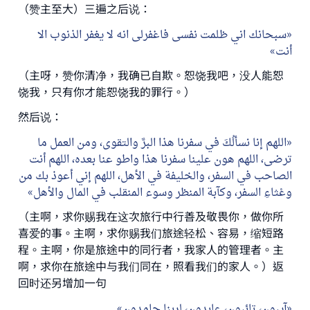
（赞主至大）三遍之后说：
سبحانك اني ظلمت نفسى فاغفرلى انه لا يغفر الذنوب الا
أنت
（主呀，赞你清净，我确已自欺。恕饶我吧，没人能恕
饶我，只有你才能恕饶我的罪行。）
然后说：
اللهم إنا نسألُكَ في سفرنا هذا البرَّ والتقوى، ومن العمل ما
ترضى، اللهم هون علينا سفرنا هذا واطو عنا بعده، اللهم أنت
الصاحب في السفر، والخليفة في الأهل، اللهم إني أعوذ بك من
وعْثاءِ السفر، وكآبة المنظر وسوء المنقلب في المال والأهل
（主啊，求你赐我在这次旅行中行善及敬畏你，做你所
喜爱的事。主啊，求你赐我们旅途轻松、容易，缩短路
程。主啊，你是旅途中的同行者，我家人的管理者。主
啊，求你在旅途中与我们同在，照看我们的家人。）返
Make an impact on millions of lives
回时还另增加一句
with your contribution today
آيبون، تائبون، عابدون، لربنا حامدون