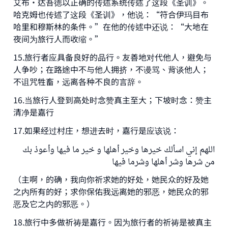
艾布·达吾徳以正确的传述系统传述了这段《圣训》。
哈克姆也传述了这段《圣训》，他说：“符合伊玛目布
哈里和穆斯林的条件。”在他的传述中还说：“大地在
夜间为旅行人而收缩。”
15.旅行者应具备良好的品行。友善地对代他人，避免与
人争吵；在路途中不与他人拥挤，不谩骂、背谈他人；
不诅咒牲畜，远离各种不良的言辞。
16.当旅行人登到高处时念赞真主至大；下坡时念：赞主
清净是嘉行
17.如果经过村庄，想进去时，嘉行是应该说：
اللهم إني اسألك خيرها وخير أهلها و خير ما فيها وأعوذ بك
من شرها وشر أهلها وشرما فيها
（主啊，的确，我向你祈求她的好处，她民众的好及她
之内所有的好；求你保佑我远离她的邪恶，她民众的邪
恶及它之内的邪恶。）
18.旅行中多做祈祷是嘉行。因为旅行者的祈祷是被真主