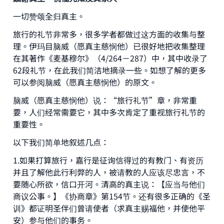
一切赞颂全归真主。
旅行的礼节非常多，很多学者都做过这方面的收集与整
理。伊玛目脑威（愿真主慈悯他）已很好地把收集整理
在其著作《麦基穆尔》（4/264－287）中，其中收录了
62段礼节，在此我们简洁地摘录一些。如想了解的更多
可以参阅脑威（愿真主慈悯他）的原文。
脑威（愿真主慈悯他）说：“旅行礼节”章，非常重
要，人们经常需要它，其中多次肯定了重视旅行礼节的
重要性。
以下我们简单地叙述几点：
1.如果打算旅行，嘉行是征询信得过的有教门、有资历
并且了解他此行利弊的人，被请教的人应该尽忠言，不
要随心所欲，信口开河。清高的真主说：【应当与他们
商议公事。】《协商章》第154节。还有很多正确的《圣
训》都证明圣伴们曾请使者（求真主赐福他，并使他平
安）参与他们的事务。