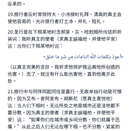
应承的。
19.旅行者应时常保持大、小净按时礼拜。清高的真主会
使他容易的，允许旅行者打土净、并礼、短礼。
20.圣行是在下榻某地时念郝莱·宾·哈尅姆所传述的祈
祷词：我听真主的使者（求真主赐福他，并使他平安）
说：当你们下榻某地时说：
أعوذ بكلمات الله التامات من شر ما خلق
（以真主完美的言辞，我祈求他保护我远离他所创造的
伤害。）念了，就没有什么能伤害他，直到他离开此
处。
21.旅行中与同伴同起同住是嘉行，无故单独行动是可憎
的。因为艾布·赛阿莱布·胡斯尼（愿真主喜悦他）
说：当人们下榻时，无论所处之地是城市还是洼地都不
要分散。因为真主的使者（求真主赐福他，并使他平
安）说：“如果你们在城市或乡间分散，你们就属于恶
魔。”从此之后人们无论在哪下榻，也不分散，紧紧的