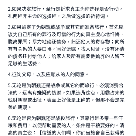
2.如果决定旅行，圣行是祈求真主为你选择是否行动，
礼两拜非主命的选择拜，之后做选择的祈祷词。
3.如果肯定了为朝觐或战争或其它而准备旅行，首先应
该为自己所有的罪行及可憎的行为向真主虔心地忏悔，
脱离罪恶；尽力地偿还债务，归还他人的寄存物；向所
有有关系的人要口唤，写好遗嘱，找人见证。没有还清
的债务托付给他人；给家人及所有需要他赡养的人留下
足够的生活费。
4.征询父母，以及应顺从的人的同意。
5.无论是为朝觐还是战争或其它的而旅行，必须消费合
法的，远离有嫌疑的钱财。如果违背这点，用霸占来的
钱财朝觐或出征，表面上好像是正确的，但那不会是完
美的朝觐。
6.无论是否为朝觐还是战役旅行，其嘉行是多带一些干
粮和费用，以便帮助需要的人。条件是干粮要好的。清
高的真主说：【信道的人们啊，你们当施舍自己获得的