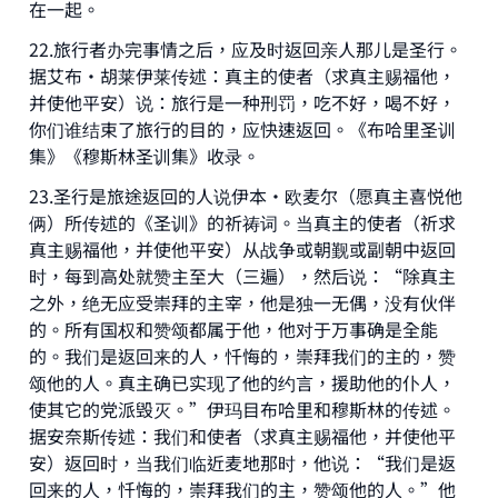
在一起。
22.旅行者办完事情之后，应及时返回亲人那儿是圣行。
据艾布·胡莱伊莱传述：真主的使者（求真主赐福他，
并使他平安）说：旅行是一种刑罚，吃不好，喝不好，
你们谁结束了旅行的目的，应快速返回。《布哈里圣训
集》《穆斯林圣训集》收录。
23.圣行是旅途返回的人说伊本·欧麦尔（愿真主喜悦他
俩）所传述的《圣训》的祈祷词。当真主的使者（祈求
真主赐福他，并使他平安）从战争或朝觐或副朝中返回
时，每到高处就赞主至大（三遍），然后说：“除真主
之外，绝无应受崇拜的主宰，他是独一无偶，没有伙伴
的。所有国权和赞颂都属于他，他对于万事确是全能
的。我们是返回来的人，忏悔的，崇拜我们的主的，赞
颂他的人。真主确已实现了他的约言，援助他的仆人，
使其它的党派毁灭。”伊玛目布哈里和穆斯林的传述。
据安奈斯传述：我们和使者（求真主赐福他，并使他平
安）返回时，当我们临近麦地那时，他说：“我们是返
回来的人，忏悔的，崇拜我们的主，赞颂他的人。”他