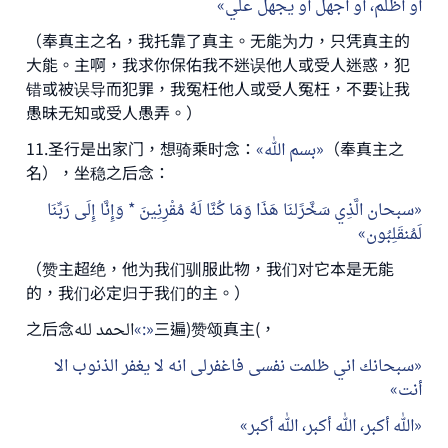
أو أُظلم، أو أَجهل أو يجهل علي
（奉真主之名，我托靠了真主。无能为力，只凭真主的
大能。主啊，我求你保佑我不迷误他人或受人迷惑，犯
错或被误导而犯罪，我冤枉他人或受人冤枉，不要让我
愚昧无知或受人愚弄。）
11.圣行是出家门，想骑乘时念：
بسم الله
（奉真主之
名），坐稳之后念：
سبحان الَّذِي سَخَّرََلنَا هَذَا وَمَا كُنَّا لَهُ مُقْرِنِينَ * وَإِنَّا إِلَى رَبِّنَا
لَمُنقَلِبُون
（赞主超绝，他为我们驯服此物，我们对它本是无能
的，我们必定归于我们的主。）
之后念الحمد لله
:
三遍)赞颂真主(，
سبحانك اني ظلمت نفسى فاغفرلى انه لا يغفر الذنوب الا
أنت
الله أكبر، الله أكبر، الله أكبر