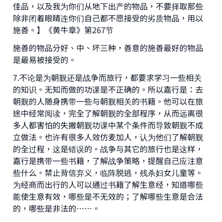
佳品，以及我为你们从地下出产的物品，不要择取那些
除非闭着眼睛连你们自己都不愿接受的劣质物品，用以
施善。】《黄牛章》第267节
施善的物品分好、中、坏三种，善意的施善最好的物品
是最易被接受的。
7.不论是为朝觐还是战争而旅行，都要求学习一些相关
的知识。无知而做的功课是不正确的。所以嘉行是：去
朝觐的人随身携带一些与朝觐相关的书籍。他可以在旅
途中经常阅读，完全了解朝觐的全部程序，从而远离很
多人都害怕的失撇朝觐功课中某个条件而导致朝觐不成
立做法。也许有很多人效仿麦加人，认为他们了解朝觐
的全过程，这是错误的。战争与其它的旅行也是这样，
嘉行是携带一些书籍，了解战争策略，提醒自己应注意
些什么。禁止背信弃义，临阵脱逃，残杀妇女儿童等。
为经商而出行的人可以通过书籍了解生意经，知道哪些
能使生意有效，哪些是不无效的；了解哪些生意是合法
的，哪些是非法的……。