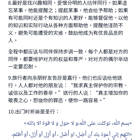
8.最好是找兴趣相同，爱憎分明的人结伴同行。如果遗
忘某事，他能提醒之；提起某事，他会给予帮助；如果
有可能同时还是个有知识的人更好，能够督促他。以他
的知识和实际行动从各种方面帮助他，提醒他谨防不
义，避免可能遭受的灾难，鼓励他成为有优良品质的
人。
全程中都应该与同伴保持步调一致，每个人都是对方的
同伴，都要维护对方的权益和尊严，对对方的偶尔举动
一定要忍耐。
9.旅行者向亲朋好友告辞是嘉行，他们也应该给他送
行。人人都对他的朋友说：“我求真主保护你的宗教、
诚信以及工作的善举。”送行的人说：“真主增加你的
敬畏之心，恕饶你的罪恶，使你一路容易。”
10.出门时祈祷是圣行：
بسم الله، توكلت على الله،و لا حول و لا قوة الا بالله
اللهم إني أعوذ بك أن أَضِل، او أُضَل ، أو أَزِل أو أُزَل، أو أَظلم،