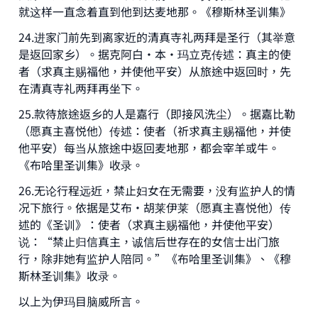
就这样一直念着直到他到达麦地那。《穆斯林圣训集》
24.进家门前先到离家近的清真寺礼两拜是圣行（其举意
是返回家乡）。据克阿白·本·玛立克传述：真主的使
者（求真主赐福他，并使他平安）从旅途中返回时，先
在清真寺礼两拜再坐下。
25.款待旅途返乡的人是嘉行（即接风洗尘）。据嘉比勒
（愿真主喜悦他）传述：使者（祈求真主赐福他，并使
他平安）每当从旅途中返回麦地那，都会宰羊或牛。
《布哈里圣训集》收录。
26.无论行程远近，禁止妇女在无需要，没有监护人的情
况下旅行。依据是艾布·胡莱伊莱（愿真主喜悦他）传
述的《圣训》：使者（求真主赐福他，并使他平安）
说：“禁止归信真主，诚信后世存在的女信士出门旅
行，除非她有监护人陪同。”《布哈里圣训集》、《穆
斯林圣训集》收录。
以上为伊玛目脑威所言。