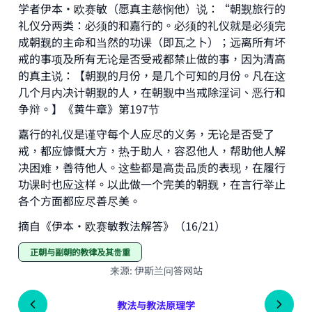
学者伊本·欧赛敏（愿真主慈悯他）说：“朝觐旅行的
礼仪分两类：必须的和嘉行的。必须的礼仪就是必须完
成朝觐的主命和当然的功课（即瓦之卜）；远离所有坏
戒的事项及所有无论是否受戒都禁止做的事，因为清高
的真主说：【朝觐的月份，是几个可知的月份。凡在这
几个月内决计朝觐的人，在朝觐中当戒除淫词、恶行和
争辩。】《黄牛章》第197节
嘉行的礼仪是谨守每个人应尽的义务，无论是否受了
戒，都应慷慨大方，热于助人，容忍他人，帮助他人解
决困难，善待他人。这些都是高贵品质的表现，在履行
功课时也应这样。以此做一个完美的朝觐，在言行举止
各个方面都应尽善尽美。
摘自《伊本·欧赛敏教法解答》（16/21）
正朝与副朝的教律及其贵重
来源
:
伊斯兰问答网站
教法与教法原理学