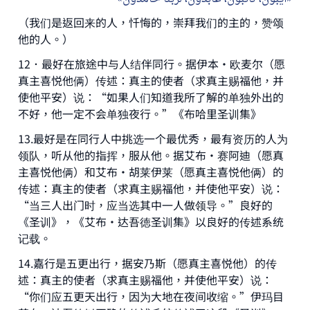
（我们是返回来的人，忏悔的，崇拜我们的主的，赞颂
Your support is crucial for our mission.
他的人。）
The Prophet (ﷺ) said:
12．最好在旅途中与人结伴同行。据伊本·欧麦尔（愿
"A person who leads others to doing what is
good will earn the same reward as those who
真主喜悦他俩）传述：真主的使者（求真主赐福他，并
do it."
使他平安）说：“如果人们知道我所了解的单独外出的
不好，他一定不会单独夜行。”《布哈里圣训集》
(MUSLIM, 1893)
13.最好是在同行人中挑选一个最优秀，最有资历的人为
领队，听从他的指挥，服从他。据艾布·赛阿迪（愿真
Support IslamQA
主喜悦他俩）和艾布·胡莱伊莱（愿真主喜悦他俩）的
传述：真主的使者（求真主赐福他，并使他平安）说：
“当三人出门时，应当选其中一人做领导。”良好的
《圣训》，《艾布·达吾徳圣训集》以良好的传述系统
记载。
14.嘉行是五更出行，据安乃斯（愿真主喜悦他）的传
述：真主的使者（求真主赐福他，并使他平安）说：
“你们应五更天出行，因为大地在夜间收缩。”伊玛目