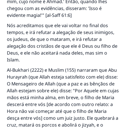
que aqueles que o fazem."
mim, cujo nome é Ahmad.' Então, quando lhes
chegou com as evidências, disseram: 'Isso é
(MUSLIM, 1893)
evidente magia!'" [al-Saff 61:6]
Nós acreditamos que ele vai voltar no final dos
tempos, e irá refutar a alegação de seus inimigos,
CONTRIBUIR
os judeus, de que o mataram, e irá refutar a
alegação dos cristãos de que ele é Deus ou filho de
Deus, e ele não aceitará nada deles, mas sim o
Islam.
Al-Bukhari (2222) e Muslim (155) narraram que Abu
Hurayrah (que Allah esteja satisfeito com ele) disse:
O Mensageiro de Allah (que a paz e as bênçãos de
Allah estejam sobre ele) disse: "Por Aquele em cujas
mãos está minha alma, em breve, o filho de Maria
descerá entre vós [de acordo com outro relato: a
Hora não vai começar até que o filho de Maria
desça entre vós] como um juiz justo. Ele quebrará a
cruz, matará os porcos e abolirá o jizyah, e o