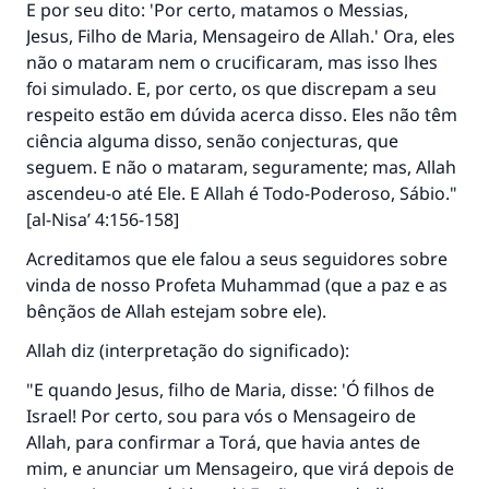
E por seu dito: 'Por certo, matamos o Messias,
Jesus, Filho de Maria, Mensageiro de Allah.' Ora, eles
não o mataram nem o crucificaram, mas isso lhes
foi simulado. E, por certo, os que discrepam a seu
respeito estão em dúvida acerca disso. Eles não têm
ciência alguma disso, senão conjecturas, que
seguem. E não o mataram, seguramente; mas, Allah
ascendeu-o até Ele. E Allah é Todo-Poderoso, Sábio."
[al-Nisa’ 4:156-158]
Acreditamos que ele falou a seus seguidores sobre
vinda de nosso Profeta Muhammad (que a paz e as
A resposta n° 110845 salvou um
bênçãos de Allah estejam sobre ele).
casamento.
Allah diz (interpretação do significado):
Ajude-nos a responder à Ummah
"E quando Jesus, filho de Maria, disse: 'Ó filhos de
Israel! Por certo, sou para vós o Mensageiro de
O Profeta ﷺ disse,
Allah, para confirmar a Torá, que havia antes de
"Quem quer que incentive outros a fazer o
mim, e anunciar um Mensageiro, que virá depois de
que é bom receberá a mesma recompensa