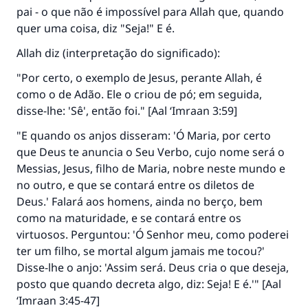
pai - o que não é impossível para Allah que, quando
quer uma coisa, diz "Seja!" E é.
Allah diz (interpretação do significado):
"Por certo, o exemplo de Jesus, perante Allah, é
como o de Adão. Ele o criou de pó; em seguida,
disse-lhe: 'Sê', então foi." [Aal ‘Imraan 3:59]
"E quando os anjos disseram: 'Ó Maria, por certo
que Deus te anuncia o Seu Verbo, cujo nome será o
Messias, Jesus, filho de Maria, nobre neste mundo e
no outro, e que se contará entre os diletos de
Deus.' Falará aos homens, ainda no berço, bem
como na maturidade, e se contará entre os
virtuosos. Perguntou: 'Ó Senhor meu, como poderei
ter um filho, se mortal algum jamais me tocou?'
Disse-lhe o anjo: 'Assim será. Deus cria o que deseja,
posto que quando decreta algo, diz: Seja! E é.'" [Aal
‘Imraan 3:45-47]