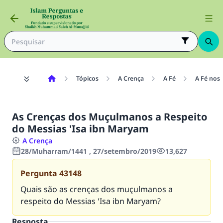
Tópicos
A Crença
A Fé
A Fé nos
As Crenças dos Muçulmanos a Respeito
do Messias 'Isa ibn Maryam
A Crença
28/Muharram/1441 , 27/setembro/2019
13,627
Pergunta
43148
Quais são as crenças dos muçulmanos a
respeito do Messias 'Isa ibn Maryam?
Resposta