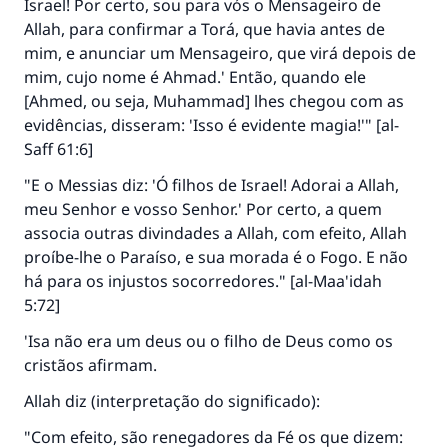
Israel! Por certo, sou para vós o Mensageiro de
Allah, para confirmar a Torá, que havia antes de
mim, e anunciar um Mensageiro, que virá depois de
mim, cujo nome é Ahmad.' Então, quando ele
[Ahmed, ou seja, Muhammad] lhes chegou com as
evidências, disseram: 'Isso é evidente magia!'" [al-
Saff 61:6]
"E o Messias diz: 'Ó filhos de Israel! Adorai a Allah,
meu Senhor e vosso Senhor.' Por certo, a quem
associa outras divindades a Allah, com efeito, Allah
proíbe-lhe o Paraíso, e sua morada é o Fogo. E não
há para os injustos socorredores." [al-Maa'idah
5:72]
'Isa não era um deus ou o filho de Deus como os
cristãos afirmam.
Allah diz (interpretação do significado):
"Com efeito, são renegadores da Fé os que dizem: