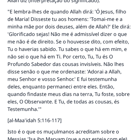
Allah diz (interpretação do significado):
"E lembra-lhes de quando Allah dirá: 'Ó Jesus, filho
de Maria! Disseste tu aos homens: 'Tomai-me e a
minha mãe por dois deuses, além de Allah?' Ele dirá:
'Glorificado sejas! Não me é admissível dizer o que
me não é de direito. Se o houvesse dito, com efeito,
Tu o haverias sabido. Tu sabes o que há em mim, e
não sei o que há em Ti. Por certo, Tu, Tu és O
Profundo Sabedor das cousas invisíveis. Não lhes
disse senão o que me ordenaste: 'Adorai a Allah,
meu Senhor e vosso Senhor.' E fui testemunha
deles, enquanto permaneci entre eles. Então,
quando findaste meus dias na terra, Tu foste, sobre
eles, O Observante. E Tu, de todas as cousas, és
Testemunha.'"
[al-Maa'idah 5:116-117]
Isto é o que os muçulmanos acreditam sobre o
Messias 'Isa ibn Maryam (que a paz esteja com ele).