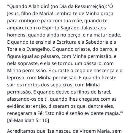
"Quando Allah dirá (no Dia da Ressurreição): 'Ó
Jesus, filho de Maria! Lembra-te de Minha graça
para contigo e para com tua mãe, quando te
amparei com o Espírito Sagrado: falaste aos
homens, quando ainda no berço, e na maturidade.
E quando te ensinei a Escritura e a Sabedoria e a
Tora e o Evangelho. E quando criaste, do barro, a
figura igual ao pássaro, com Minha permissão, e
nela sopraste, e ela se tornou um pássaro, com
Minha permissão. E curaste o cego de nascença e o
leproso, com Minha permissão. E quando fizeste
sair os mortos dos sepulcros, com Minha
permissão. E quando detive os filhos de Israel,
afastando-os de ti, quando lhes chegaste com as
evidências; então, disseram os que, dentre eles,
renegaram a Fé: 'Isto não é senão evidente magia.'"
[al-Maa'idah 5:110]
Acreditamos que 'Isa nasceu da Virgem Maria, sem