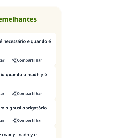
semelhantes
é necessário e quando é
xar
Compartilhar
rio quando o madhiy é
xar
Compartilhar
am o ghusl obrigatório
xar
Compartilhar
e maniy, madhiy e