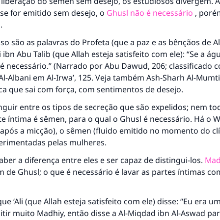
 liberação do sêmen sem desejo, os estudiosos divergem. A
 se for emitido sem desejo, o
Ghusl não é necessário
, poré
.
sso são as palavras do Profeta (que a paz e as bênçãos de A
li ibn Abu Talib (que Allah esteja satisfeito com ele): “Se a águ
é necessário.” (Narrado por Abu Dawud, 206; classificado 
 Al-Albani em
Al-Irwa’
, 125. Veja também
Ash-Sharh Al-Mumti
fica que sai com força, com sentimentos de desejo.
inguir entre os tipos de secreção que são expelidos; nem t
te íntima é sêmen, para o qual o Ghusl é necessário. Há o 
 após a micção), o sêmen (fluido emitido no momento do clí
erimentadas pelas mulheres.
aber a diferença entre eles e ser capaz de distingui-los.
Mad
 de Ghusl; o que é necessário é lavar as partes íntimas co
ue ‘Ali (que Allah esteja satisfeito com ele) disse: “Eu era
tir muito Madhiy, então disse a Al-Miqdad ibn Al-Aswad pa