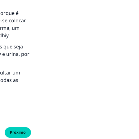
porque é
-se colocar
orma, um
hiy.
s que seja
 e urina, por
sultar um
todas as
Próximo