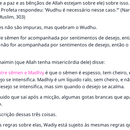
e a paz e as bênçãos de Allah estejam sobre ele) sobre isso.
Profeta respondeu: ‘Wudhu é necessário nesse caso.’” (Nar
Muslim, 303)
es não são impuras, mas quebram o Wudhu.
resposta n° 110845 salvou um casamen
de sêmen for acompanhada por sentimentos de desejo, en
e não for acompanhada por sentimentos de desejo, então o
Ajude-nos a responder à Ummah
O Profeta ﷺ disse,
haimin (que Allah tenha misericórdia dele) disse:
uem quer que incentive outros a fazer o que é bom receber
mesma recompensa que aqueles que o fazem."
ntre sêmen e Madhiy
é que o sêmen é espesso, tem cheiro, e
o se intensifica. Madhiy é um líquido ralo, sem cheiro, e n
(MUSLIM, 1893)
esejo se intensifica, mas sim quando o desejo se acalma.
quido que sai após a micção, algumas gotas brancas que a
CONTRIBUIR
o.
crição dessas três coisas.
 regras sobre elas, Wadiy está sujeito às mesmas regras qu