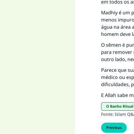
em todos os a
Madhiy é um po
menos impuro, 
água na área 
homem deve la
O sêmen é puro
para remover m
outro lado, n
Parece que su
médico ou espe
dificuldades, 
E Allah sabe m
O Banho Ritual
Fonte
:
Islam Q&
Previous