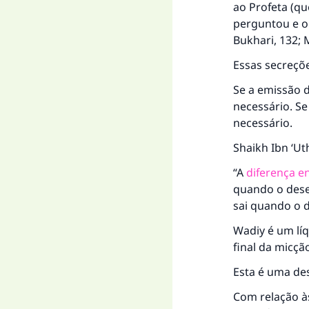
ao Profeta (qu
perguntou e o 
Bukhari, 132; 
Essas secreçõ
A 
Se a emissão 
necessário. S
necessário.
Shaikh Ibn ‘Ut
"Q
“A
diferença e
quando o desej
sai quando o d
Wadiy é um lí
final da micçã
Esta é uma des
Com relação às