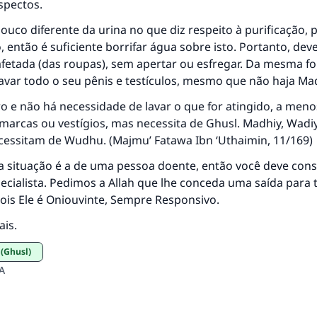
spectos.
uco diferente da urina no que diz respeito à purificação, 
então é suficiente borrifar água sobre isto. Portanto, deve
afetada (das roupas), sem apertar ou esfregar. Da mesma f
var todo o seu pênis e testículos, mesmo que não haja Mad
 e não há necessidade de lavar o que for atingido, a meno
arcas ou vestígios, mas necessita de Ghusl. Madhiy, Wadiy
ecessitam de Wudhu. (
Majmu’ Fatawa Ibn ‘Uthaimin
, 11/169)
a situação é a de uma pessoa doente, então você deve con
cialista. Pedimos a Allah que lhe conceda uma saída para 
pois Ele é Oniouvinte, Sempre Responsivo.
ais.
 (Ghusl)
A