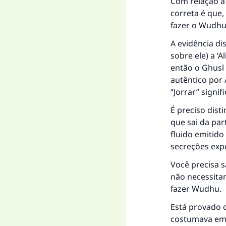
Com relação à
correta é que,
fazer o Wudhu
A evidência di
sobre ele) a ‘A
então o Ghusl 
autêntico por
“Jorrar” signi
É preciso dist
que sai da par
fluido emitido
secreções exp
Você precisa s
não necessitam
fazer Wudhu.
Está provado q
costumava emi