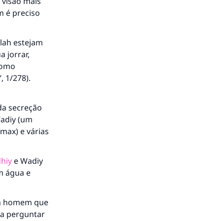
 visão mais
m é preciso
llah estejam
a jorrar,
como
’
, 1/278).
oda secreção
Wadiy (um
max) e várias
hiy
e Wadiy
m água e
 um homem que
ra perguntar