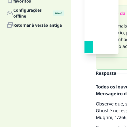
favoritos
Configurações
Resumo da 
novo
offline
Retornar à versão antiga
A visão mais
necessário,
acompanhada
consenso a
Resposta
Todos os louv
Mensageiro de
Observe que, 
Ghusl é neces
Mughni
, 1/266