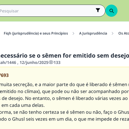
Fiqh (jurisprudência) e seus Princípios
A Jurisprudência
Os At
necessário se o sêmen for emitido sem desej
jah/1446 , 12/junho/2025
133
7693
muita secreção, e a maior parte do que é liberado é sêmen 
emitido no clímax), que pode ou não ser acompanhado por
de desejo. No entanto, o sêmen é liberado várias vezes ao 
l em cada uma delas.
rma, se não tenho certeza se é sêmen ou não, faço o Ghus
ndo o Ghusl seis vezes em um dia, o que me impede de reza