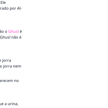
 Ele
rado por Al-
to.
tão o
Ghusl
é
 Ghusl não é
á a
 jorra
ão jorra nem
parecem no
e a urina,