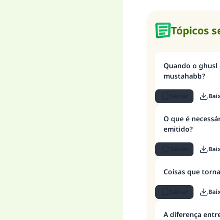
Tópicos 
Quando o ghusl 
mustahabb?
Salvar
Bai
O que é necessá
emitido?
Salvar
Bai
Coisas que torn
Salvar
Bai
A diferença entr