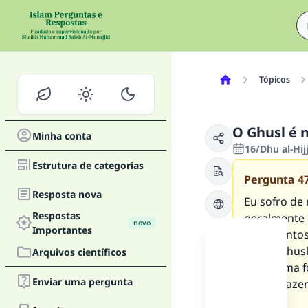
Tópicos
O Ghusl é 
Minha conta
16/Dhu al-Hij
Estrutura de categorias
Pergunta
4
Resposta nova
Eu sofro de 
Respostas
geralmente 
novo
Importantes
sentimentos 
faço o Ghus
Arquivos científicos
Da mesma fo
Enviar uma pergunta
acabar faze
certa.