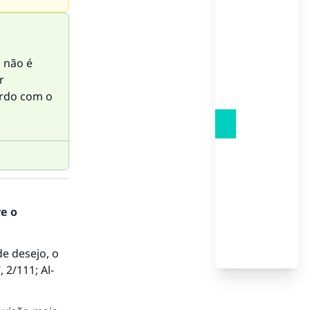
l não é
r
ordo com o
re o
e desejo, o
’
, 2/111;
Al-