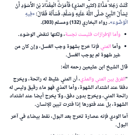
كُنْتُ رَجُلا مَذَّاءً (كثير المذي) فَأَمَرْتُ الْمِقْدَادَ بْنَ الأَسْوَدِ أَنْ
يَسْأَلَ النَّبِيَّ صَلَّى اللَّهُ عَلَيْهِ وَسَلَّمَ، فَسَأَلَهُ فَقَالَ:
فِيهِ
الْوُضُوء
. رواه البخاري (132) ومسلم (303).
وأما الإفرازات فليست نجسة
، ولكنها تنقض الوضوء.
وأما
المني
فإذا خرج بشهوة وجب الغسل، وإن كان من
غير شهوة لم يوجب الغسل.
قال الشيخ ابن عثيمين رحمه الله:
"
الفرق بين المني والمذي
، أن المني غليظ له رائحة، ويخرج
دفقا عند اشتداد الشهوة، وأما المذي فهو ماء رقيق وليس له
رائحة المني، ويخرج بدون دفق، ولا يخرج أيضا عند اشتداد
الشهوة، بل عند فتورها إذا فترت تبين للإنسان.
أما الودي فإنه عصارة تخرج بعد البول، نقط بيضاء في آخر
البول.