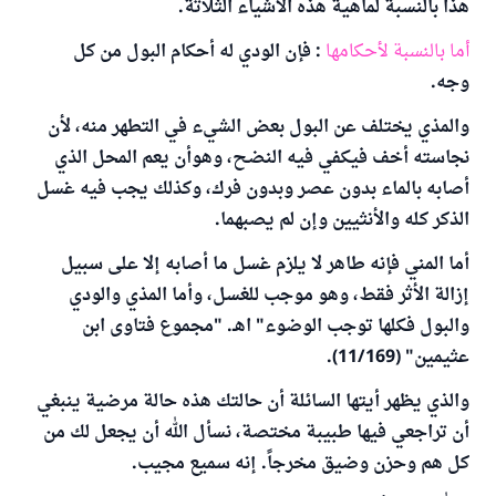
هذا بالنسبة لماهية هذه الأشياء الثلاثة.
أما بالنسبة لأحكامها
: فإن الودي له أحكام البول من كل
وجه.
والمذي يختلف عن البول بعض الشيء في التطهر منه، لأن
نجاسته أخف فيكفي فيه النضح، وهوأن يعم المحل الذي
أصابه بالماء بدون عصر وبدون فرك، وكذلك يجب فيه غسل
الذكر كله والأنثيين وإن لم يصبهما.
أما المني فإنه طاهر لا يلزم غسل ما أصابه إلا على سبيل
إزالة الأثر فقط، وهو موجب للغسل، وأما المذي والودي
والبول فكلها توجب الوضوء" اهـ. "مجموع فتاوى ابن
عثيمين" (11/169).
والذي يظهر أيتها السائلة أن حالتك هذه حالة مرضية ينبغي
أن تراجعي فيها طبيبة مختصة، نسأل الله أن يجعل لك من
كل هم وحزن وضيق مخرجاً. إنه سميع مجيب.