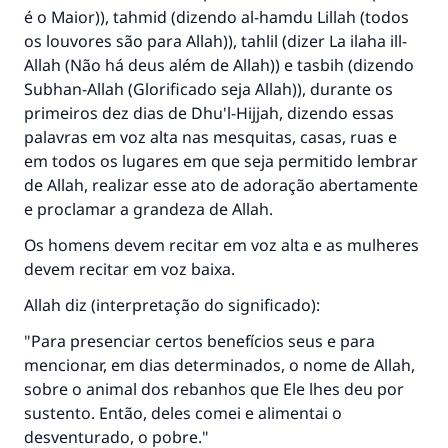
é o Maior)), tahmid (dizendo al-hamdu Lillah (todos
os louvores são para Allah)), tahlil (dizer La ilaha ill-
Allah (Não há deus além de Allah)) e tasbih (dizendo
Subhan-Allah (Glorificado seja Allah)), durante os
primeiros dez dias de Dhu'l-Hijjah, dizendo essas
palavras em voz alta nas mesquitas, casas, ruas e
em todos os lugares em que seja permitido lembrar
de Allah, realizar esse ato de adoração abertamente
e proclamar a grandeza de Allah.
A resposta n° 110845 salvou um
Os homens devem recitar em voz alta e as mulheres
casamento.
devem recitar em voz baixa.
Allah diz (interpretação do significado):
Ajude-nos a responder à Ummah
"Para presenciar certos benefícios seus e para
O Profeta ﷺ disse,
mencionar, em dias determinados, o nome de Allah,
"Quem quer que incentive outros a fazer o
sobre o animal dos rebanhos que Ele lhes deu por
que é bom receberá a mesma recompensa
sustento. Então, deles comei e alimentai o
que aqueles que o fazem."
desventurado, o pobre."