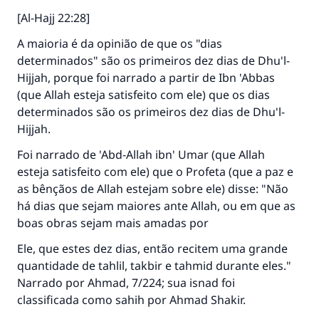
(MUSLIM, 1893)
[Al-Hajj 22:28]
A maioria é da opinião de que os "dias
CONTRIBUIR
determinados" são os primeiros dez dias de Dhu'l-
Hijjah, porque foi narrado a partir de Ibn 'Abbas
(que Allah esteja satisfeito com ele) que os dias
determinados são os primeiros dez dias de Dhu'l-
Hijjah.
Foi narrado de 'Abd-Allah ibn' Umar (que Allah
esteja satisfeito com ele) que o Profeta (que a paz e
as bênçãos de Allah estejam sobre ele) disse: "Não
há dias que sejam maiores ante Allah, ou em que as
boas obras sejam mais amadas por
Ele, que estes dez dias, então recitem uma grande
quantidade de tahlil, takbir e tahmid durante eles."
Narrado por Ahmad, 7/224; sua isnad foi
classificada como sahih por Ahmad Shakir.