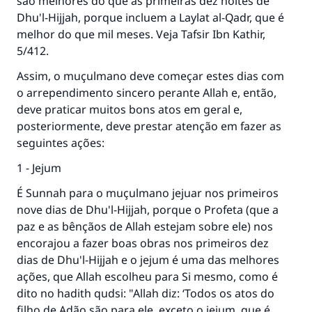
são melhores do que as primeiras dez noites de
Dhu'l-Hijjah, porque incluem a Laylat al-Qadr, que é
melhor do que mil meses. Veja Tafsir Ibn Kathir,
5/412.
Assim, o muçulmano deve começar estes dias com
o arrependimento sincero perante Allah e, então,
deve praticar muitos bons atos em geral e,
posteriormente, deve prestar atenção em fazer as
seguintes ações:
1 - Jejum
É Sunnah para o muçulmano jejuar nos primeiros
nove dias de Dhu'l-Hijjah, porque o Profeta (que a
paz e as bênçãos de Allah estejam sobre ele) nos
encorajou a fazer boas obras nos primeiros dez
dias de Dhu'l-Hijjah e o jejum é uma das melhores
ações, que Allah escolheu para Si mesmo, como é
dito no hadith qudsi: "Allah diz: ‘Todos os atos do
filho de Adão são para ele, exceto o jejum, que é