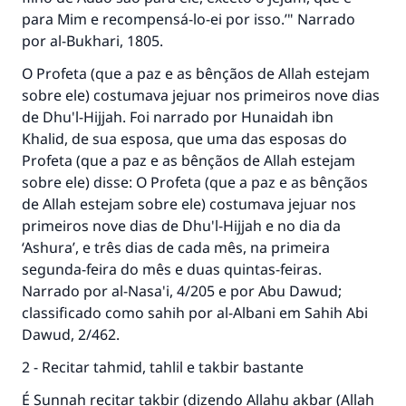
para Mim e recompensá-lo-ei por isso.’" Narrado
por al-Bukhari, 1805.
O Profeta (que a paz e as bênçãos de Allah estejam
sobre ele) costumava jejuar nos primeiros nove dias
de Dhu'l-Hijjah. Foi narrado por Hunaidah ibn
Khalid, de sua esposa, que uma das esposas do
Profeta (que a paz e as bênçãos de Allah estejam
sobre ele) disse: O Profeta (que a paz e as bênçãos
de Allah estejam sobre ele) costumava jejuar nos
primeiros nove dias de Dhu'l-Hijjah e no dia da
‘Ashura’, e três dias de cada mês, na primeira
segunda-feira do mês e duas quintas-feiras.
Narrado por al-Nasa'i, 4/205 e por Abu Dawud;
classificado como sahih por al-Albani em Sahih Abi
Dawud, 2/462.
2 - Recitar tahmid, tahlil e takbir bastante
É Sunnah recitar takbir (dizendo Allahu akbar (Allah