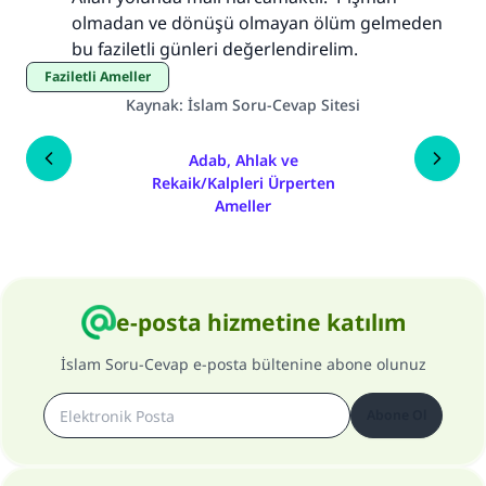
olmadan ve dönüşü olmayan ölüm gelmeden
bu faziletli günleri değerlendirelim.
Faziletli Ameller
Kaynak
:
İslam Soru-Cevap Sitesi
Adab, Ahlak ve
Rekaik/Kalpleri Ürperten
Ameller
e-posta hizmetine katılım
İslam Soru-Cevap e-posta bültenine abone olunuz
Abone Ol