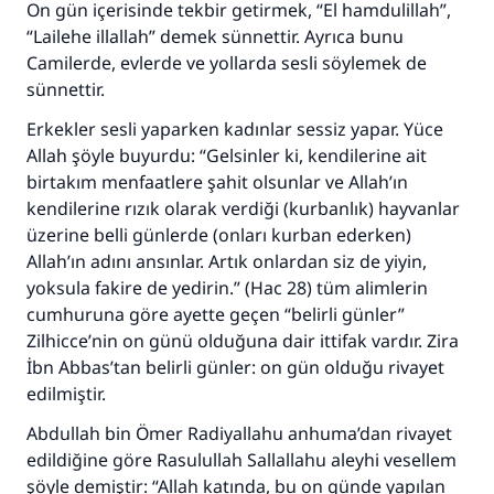
On gün içerisinde tekbir getirmek, “El hamdulillah”,
“Lailehe illallah” demek sünnettir. Ayrıca bunu
110845 Nolu Cevap, bir evliliği
Camilerde, evlerde ve yollarda sesli söylemek de
kurtardı.
sünnettir.
Erkekler sesli yaparken kadınlar sessiz yapar. Yüce
Ümmete cevapları ulaştırmak için bizi destekle
Allah şöyle buyurdu: “Gelsinler ki, kendilerine ait
Rasulullah ﷺ şöyle dedi:
birtakım menfaatlere şahit olsunlar ve Allah’ın
Her kim bir hayra yol gösterirse , hayrı yapan
kendilerine rızık olarak verdiği (kurbanlık) hayvanlar
kişinin sevabı kadar ona sevap yazılır.
üzerine belli günlerde (onları kurban ederken)
Allah’ın adını ansınlar. Artık onlardan siz de yiyin,
(MUSLIM 1893)
yoksula fakire de yedirin.” (Hac 28) tüm alimlerin
cumhuruna göre ayette geçen “belirli günler”
Zilhicce’nin on günü olduğuna dair ittifak vardır. Zira
Şimdi katkı yapın!
İbn Abbas’tan belirli günler: on gün olduğu rivayet
edilmiştir.
Abdullah bin Ömer Radiyallahu anhuma’dan rivayet
edildiğine göre Rasulullah Sallallahu aleyhi vesellem
şöyle demiştir: “Allah katında, bu on günde yapılan