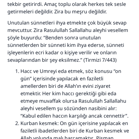
tekbir getirirdi. Amaç toplu olarak herkes tek sesle
getirmeleri değildir. Zira bu meşru değildir.
Unutulan sünnetleri ihya etmekte çok büyük sevap
mevcuttur. Zira Rasulullah Sallallahu aleyhi vesellem
şöyle buyurdu: “Benden sonra unutulan
sünnetlerden bir sünneti kim ihya ederse, sünneti
işleyenlerin ecri kadar o kişiye verilir ve onların
sevaplarından bir şey eksilmez.” (Tirmizi 7/443)
Hacc ve Umreyi eda etmek, söz konusu “on
gün” içerisinde yapılacak en faziletli
amellerden biri de Allah’ın evini ziyaret
etmektir. Her kim haccı gerektiği gibi eda
etmeye muvaffak olursa Rasulullah Sallallahu
aleyhi vesellem şu sözünden nasibini alır:
“Kabul edilen haccın karşılığı ancak cennettir”.
Kurban kesmek: On gün içerisine yapılacak en
faziletli ibadetlerden biri de Kurban kesmek ve
Allah yolunda malı harcamaktır. Pişman