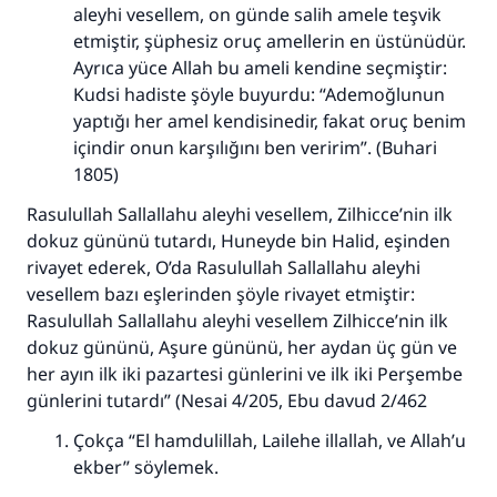
aleyhi vesellem, on günde salih amele teşvik
etmiştir, şüphesiz oruç amellerin en üstünüdür.
Ayrıca yüce Allah bu ameli kendine seçmiştir:
Kudsi hadiste şöyle buyurdu: “Ademoğlunun
yaptığı her amel kendisinedir, fakat oruç benim
içindir onun karşılığını ben veririm”. (Buhari
1805)
Rasulullah Sallallahu aleyhi vesellem, Zilhicce’nin ilk
dokuz gününü tutardı, Huneyde bin Halid, eşinden
rivayet ederek, O’da Rasulullah Sallallahu aleyhi
vesellem bazı eşlerinden şöyle rivayet etmiştir:
Rasulullah Sallallahu aleyhi vesellem Zilhicce’nin ilk
dokuz gününü, Aşure gününü, her aydan üç gün ve
her ayın ilk iki pazartesi günlerini ve ilk iki Perşembe
günlerini tutardı” (Nesai 4/205, Ebu davud 2/462
Çokça “El hamdulillah, Lailehe illallah, ve Allah’u
ekber” söylemek.