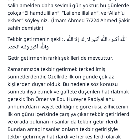
salih amelden daha sevimli gün yoktur, bu günlerde
çokça “El hamdulillah”, “Lailehe illallah”, ve “Allah’u
ekber” söyleyiniz. (İmam Ahmed 7/224 Ahmed Şakir
sahih demiştir.)
Tekbir getirmenin şekli: الله أكبر ، الله أكبر لا إله إلا الله ،
والله أكبر ولله الحمد
Getir getirmenin farklı şekilleri de mevcuttur.
Zamanımızda tekbir getirmek terkedilmiş
sünnetlerdendir. Özellikle ilk on günde çok az
kişilerden duyar olduk. Bu nedenle söz konusu
sünneti ihya etmek ve gaflete düşenleri hatırlatmak
gerekir. İbn Ömer ve Ebu Hureyre Radiyallahu
anhuma’dan rivayet edildiğine göre ikisi, zilhiccenin
ilk on günü içerisinde çarşıya çıkar tekbir getirirlerdi
ve orada bulunan insanlar da tekbir getirirlerdi.
Bundan amaç insanlar onların tekbir getirişiyle
tekbir getirmeyi hatırlardı ve herkes ferdi olarak