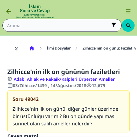
İlmî Dosyalar
Zilhicce'nin on günü: Fazileti v
Zilhicce'nin ilk on gününün faziletleri
Adab, Ahlak ve Rekaik/Kalpleri Ürperten Ameller
03/Zilhicce/1439 , 14/Ağustos/2018
12,679
Soru
49042
Zilhicce'nin ilk on günü, diğer günler üzerinde
bir üstünlüğü var mı? Bu on günde yapılması
sünnet olan salih ameller nelerdir?
Cevap metni