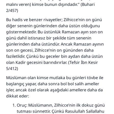
malını veren) kimse bunun dışındadır." (Buhari
2/457)
Bu hadis ve benzer rivayetler; Zilhicce’nin on günü
diğer senenin günlerinden daha üstün olduğunu
göstermektedir. Bu üstünlük Ramazan ayın son on
günü dahil istisnasız bir şekilde tüm senenin
günlerinden daha üstündür. Ancak Ramazan ayının
son on gecesi, Zilhicce’nin on gününden daha
faziletlidir. Çünkü bu geceler bin aydan daha üstün
olan Kadir gecesini barındırırlar. (Tefsir İbn Kesir
5/412)
Müslüman olan kimse mutlaka bu günleri tövbe ile
başlangıç yapar, daha sonra bol bol salih ameller
işler, ancak özel olarak aşağıdaki amellere daha da
dikkat eder:
Oruç: Müslümanın, Zilhicce’nin ilk dokuz günü
tutması sünnettir. Çünkü Rasulullah Sallallahu