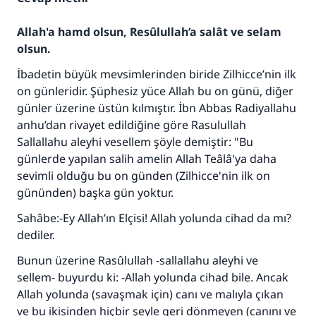
Allah'a hamd olsun, Resûlullah’a salât ve selam
olsun.
İbadetin büyük mevsimlerinden biride Zilhicce’nin ilk
on günleridir. Şüphesiz yüce Allah bu on günü, diğer
günler üzerine üstün kılmıştır. İbn Abbas Radiyallahu
anhu’dan rivayet edildiğine göre Rasulullah
Sallallahu aleyhi vesellem şöyle demiştir: "Bu
günlerde yapılan salih amelin Allah Teâlâ'ya daha
sevimli olduğu bu on günden (Zilhicce'nin ilk on
gününden) başka gün yoktur.
Sahâbe:-Ey Allah’ın Elçisi! Allah yolunda cihad da mı?
dediler.
Bunun üzerine Rasûlullah -sallallahu aleyhi ve
sellem- buyurdu ki: -Allah yolunda cihad bile. Ancak
Allah yolunda (savaşmak için) canı ve malıyla çıkan
ve bu ikisinden hiçbir şeyle geri dönmeyen (canını ve