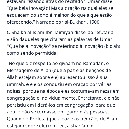
estavam rezando atrás do recitador. ‘Umar disse:
“Que bela inovação! Mas a oração na qual eles se
esquecem do sono é melhor do que a que estão
oferecendo.” Narrado por al-Bukhari, 1906.
O Shaikh al-Islam Ibn Taimiyah disse, ao refutar a
visão daqueles que citaram as palavras de Umar
"Que bela inovação" se referindo à inovação (bid'ah)
como sendo permitida:
“No que diz respeito ao qiyaam no Ramadan, o
Mensageiro de Allah (que a paz e as bênçãos de
Allah estejam sobre ele) apresentou isso à sua
ummah, e ele os conduziu em oração por várias
noites, porque na época eles costumavam rezar em
congregação e individualmente. Entretanto, ele não
persistiu em liderá-los em congregação, para que
aquilo não se tornasse obrigatório às pessoas.
Quando o Profeta (que a paz e as bênçãos de Allah
estejam sobre ele) morreu, a shari'ah foi