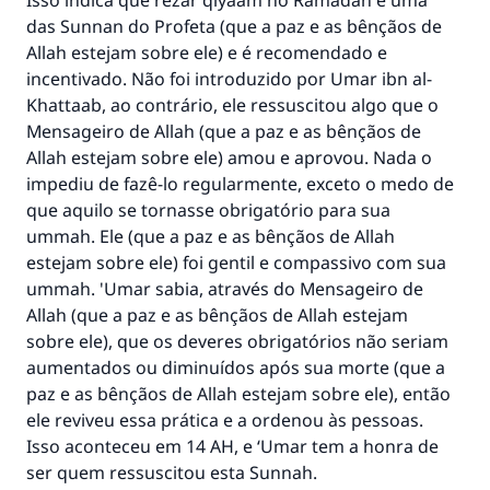
Isso indica que rezar qiyaam no Ramadan é uma
das Sunnan do Profeta (que a paz e as bênçãos de
Allah estejam sobre ele) e é recomendado e
incentivado. Não foi introduzido por Umar ibn al-
Khattaab, ao contrário, ele ressuscitou algo que o
Mensageiro de Allah (que a paz e as bênçãos de
Allah estejam sobre ele) amou e aprovou. Nada o
impediu de fazê-lo regularmente, exceto o medo de
que aquilo se tornasse obrigatório para sua
ummah. Ele (que a paz e as bênçãos de Allah
estejam sobre ele) foi gentil e compassivo com sua
ummah. 'Umar sabia, através do Mensageiro de
Allah (que a paz e as bênçãos de Allah estejam
sobre ele), que os deveres obrigatórios não seriam
aumentados ou diminuídos após sua morte (que a
paz e as bênçãos de Allah estejam sobre ele), então
ele reviveu essa prática e a ordenou às pessoas.
Isso aconteceu em 14 AH, e ‘Umar tem a honra de
A resposta n° 110845 salvou um
ser quem ressuscitou esta Sunnah.