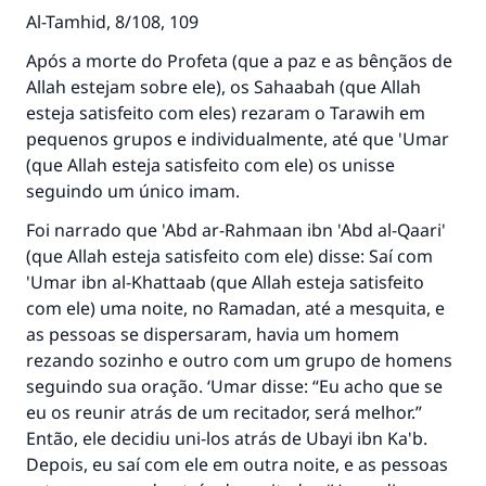
casamento.
Al-Tamhid, 8/108, 109
Ajude-nos a responder à Ummah
Após a morte do Profeta (que a paz e as bênçãos de
Allah estejam sobre ele), os Sahaabah (que Allah
O Profeta ﷺ disse,
"Quem quer que incentive outros a fazer o
esteja satisfeito com eles) rezaram o Tarawih em
que é bom receberá a mesma recompensa
pequenos grupos e individualmente, até que 'Umar
que aqueles que o fazem."
(que Allah esteja satisfeito com ele) os unisse
seguindo um único imam.
(MUSLIM, 1893)
Foi narrado que 'Abd ar-Rahmaan ibn 'Abd al-Qaari'
(que Allah esteja satisfeito com ele) disse: Saí com
CONTRIBUIR
'Umar ibn al-Khattaab (que Allah esteja satisfeito
com ele) uma noite, no Ramadan, até a mesquita, e
as pessoas se dispersaram, havia um homem
rezando sozinho e outro com um grupo de homens
seguindo sua oração. ‘Umar disse: “Eu acho que se
eu os reunir atrás de um recitador, será melhor.”
Então, ele decidiu uni-los atrás de Ubayi ibn Ka'b.
Depois, eu saí com ele em outra noite, e as pessoas